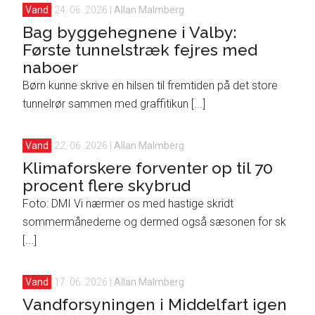
Vand
24. 06. 2026
|
Allan Malmberg
Bag byggehegnene i Valby:
Første tunnelstræk fejres med
naboer
Børn kunne skrive en hilsen til fremtiden på det store
tunnelrør sammen med graffitikun [...]
Vand
22. 06. 2026
|
Allan Malmberg
Klimaforskere forventer op til 70
procent flere skybrud
Foto: DMI Vi nærmer os med hastige skridt
sommermånederne og dermed også sæsonen for sk
[...]
Vand
17. 06. 2026
|
Allan Malmberg
Vandforsyningen i Middelfart igen