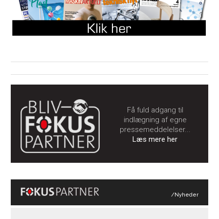
Få fuld adgang til
indlægning af egne
pressemeddelelser...
Læs mere her
/Nyheder