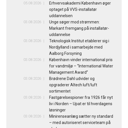
05.08.2026
Erhvervsakademi København øger
optaget på VVS-installatør
uddannelsen
03.08.2026
Unge søger mod strømmen:
Markant fremgang på installatør-
uddannelse
03.08.2026
Teknologisk Institut etablerer sig i
Nordjylland i samarbejde med
Aalborg Forsyning
03.08.2026
København vinder international pris
for vandmiljø – “International Water
Management Award”
03.08.2026
Brødrene Dahl udvider og
opgraderer Altech luft/luft
sortimentet
03.08.2026
Fastgørelsespioner fra 1926 får nyt
liv i Norden – Upat er til hverdagens
løsninger
03.08.2026
Minirenseanlæg sætter ny standard
– med autoriseret serviceteam på