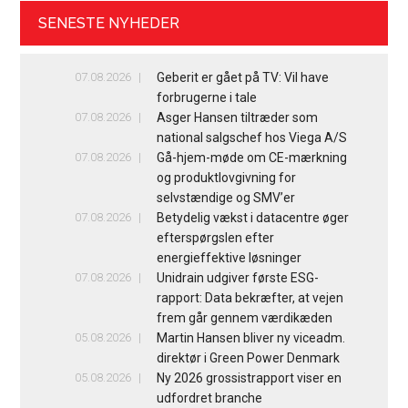
SENESTE NYHEDER
07.08.2026
Geberit er gået på TV: Vil have
forbrugerne i tale
07.08.2026
Asger Hansen tiltræder som
national salgschef hos Viega A/S
07.08.2026
Gå-hjem-møde om CE-mærkning
og produktlovgivning for
selvstændige og SMV’er
07.08.2026
Betydelig vækst i datacentre øger
efterspørgslen efter
energieffektive løsninger
07.08.2026
Unidrain udgiver første ESG-
rapport: Data bekræfter, at vejen
frem går gennem værdikæden
05.08.2026
Martin Hansen bliver ny viceadm.
direktør i Green Power Denmark
05.08.2026
Ny 2026 grossistrapport viser en
udfordret branche