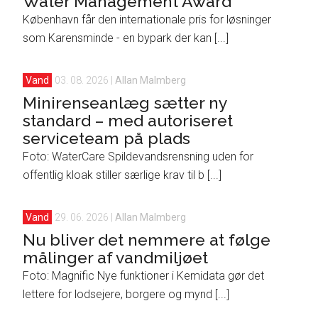
Water Management Award”
København får den internationale pris for løsninger
som Karensminde - en bypark der kan [...]
Vand
03. 08. 2026
|
Allan Malmberg
Minirenseanlæg sætter ny
standard – med autoriseret
serviceteam på plads
Foto: WaterCare Spildevandsrensning uden for
offentlig kloak stiller særlige krav til b [...]
Vand
29. 06. 2026
|
Allan Malmberg
Nu bliver det nemmere at følge
målinger af vandmiljøet
Foto: Magnific Nye funktioner i Kemidata gør det
lettere for lodsejere, borgere og mynd [...]