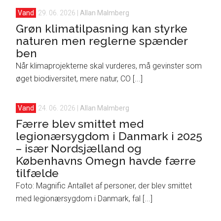
Vand
29. 06. 2026
|
Allan Malmberg
Grøn klimatilpasning kan styrke
naturen men reglerne spænder
ben
Når klimaprojekterne skal vurderes, må gevinster som
øget biodiversitet, mere natur, CO [...]
Vand
24. 06. 2026
|
Allan Malmberg
Færre blev smittet med
legionærsygdom i Danmark i 2025
– især Nordsjælland og
Københavns Omegn havde færre
tilfælde
Foto: Magnific Antallet af personer, der blev smittet
med legionærsygdom i Danmark, fal [...]