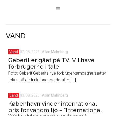
VAND
Vand
07. 08. 2026
|
Allan Malmberg
Geberit er gået på TV: Vil have
forbrugerne i tale
Foto: Geberit Geberits nye forbrugerkampagne sætter
fokus på de funktioner og detaljer, [...]
Vand
03. 08. 2026
|
Allan Malmberg
København vinder international
pris for vandmiljø – “International