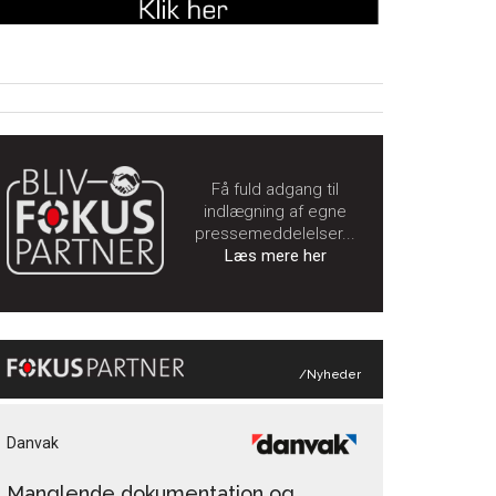
Få fuld adgang til
indlægning af egne
pressemeddelelser...
Læs mere her
/Nyheder
Danvak
Manglende dokumentation og