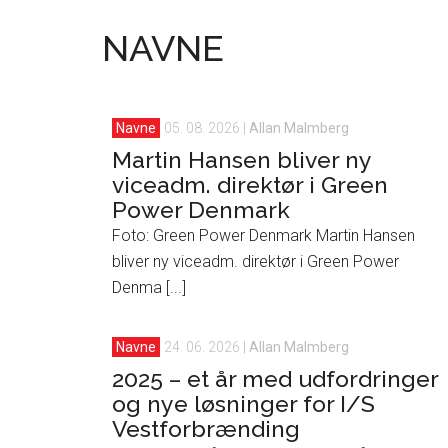
NAVNE
Navne
05. 08. 2026
|
Allan Malmberg
Martin Hansen bliver ny
viceadm. direktør i Green
Power Denmark
Foto: Green Power Denmark Martin Hansen
bliver ny viceadm. direktør i Green Power
Denma [...]
Navne
24. 06. 2026
|
Allan Malmberg
2025 – et år med udfordringer
og nye løsninger for I/S
Vestforbrænding