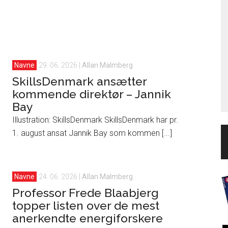
Navne
29. 06. 2026
|
Allan Malmberg
SkillsDenmark ansætter
kommende direktør – Jannik
Bay
Illustration: SkillsDenmark SkillsDenmark har pr.
1. august ansat Jannik Bay som kommen [...]
Navne
24. 06. 2026
|
Allan Malmberg
Professor Frede Blaabjerg
topper listen over de mest
anerkendte energiforskere