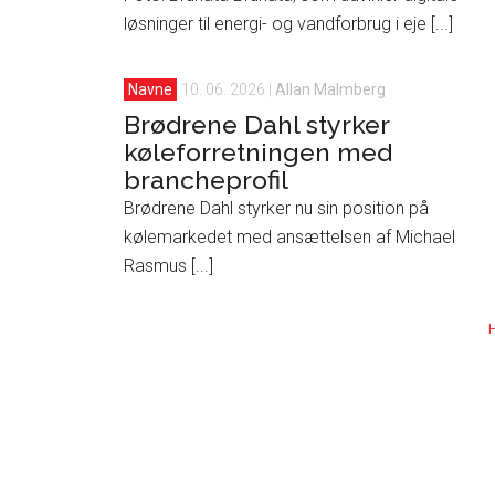
løsninger til energi- og vandforbrug i eje [...]
Navne
10. 06. 2026
|
Allan Malmberg
Brødrene Dahl styrker
køleforretningen med
brancheprofil
Brødrene Dahl styrker nu sin position på
kølemarkedet med ansættelsen af Michael
Rasmus [...]
H