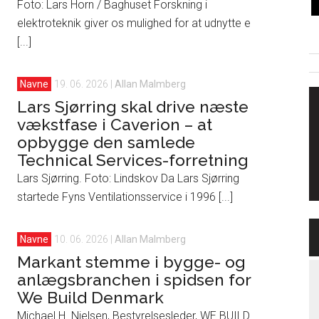
Foto: Lars Horn / Baghuset Forskning i
elektroteknik giver os mulighed for at udnytte e
[...]
Navne
19. 06. 2026
|
Allan Malmberg
Lars Sjørring skal drive næste
vækstfase i Caverion – at
opbygge den samlede
Technical Services-forretning
Lars Sjørring. Foto: Lindskov Da Lars Sjørring
startede Fyns Ventilationsservice i 1996 [...]
Navne
10. 06. 2026
|
Allan Malmberg
Markant stemme i bygge- og
anlægsbranchen i spidsen for
We Build Denmark
Michael H. Nielsen, Bestyrelsesleder, WE BUILD