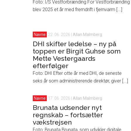
Foto: I/S Vestforbrænding For Vestforbrænding
blev 2025 et år med fremdrift i fjernvarm [...]
Navne
22. 06. 2026
|
Allan Malmberg
DHI skifter ledelse – ny på
toppen er Birgit Guhse som
Mette Vestergaards
efterfølger
Foto: DHI Efter otte år med DHI, de seneste
seks år som administrerende direktør, giver [...]
Navne
17. 06. 2026
|
Allan Malmberg
Brunata udsender nyt
regnskab – fortsætter
vækstrejsen
Foto: Brunata Brunata, som udvikler digitale