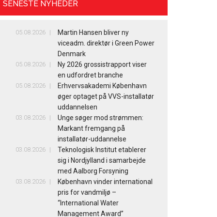
SENESTE NYHEDER
05.08.2026
Martin Hansen bliver ny
viceadm. direktør i Green Power
Denmark
05.08.2026
Ny 2026 grossistrapport viser
en udfordret branche
05.08.2026
Erhvervsakademi København
øger optaget på VVS-installatør
uddannelsen
03.08.2026
Unge søger mod strømmen:
Markant fremgang på
installatør-uddannelse
03.08.2026
Teknologisk Institut etablerer
sig i Nordjylland i samarbejde
med Aalborg Forsyning
03.08.2026
København vinder international
pris for vandmiljø –
“International Water
Management Award”