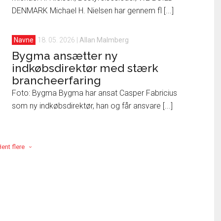
DENMARK Michael H. Nielsen har gennem fl [...]
Navne
18. 05. 2026
|
Allan Malmberg
Bygma ansætter ny
indkøbsdirektør med stærk
brancheerfaring
Foto: Bygma Bygma har ansat Casper Fabricius
som ny indkøbsdirektør, han og får ansvare [...]
ent flere