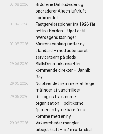
03.08.2026
Brødrene Dahl udvider og
opgraderer Altech luft/luft
sortimentet
03.08.2026
Fastgørelsespioner fra 1926 får
nyt liv i Norden – Upat er til
hverdagens løsninger
03.08.2026
Minirenseanlæg sætter ny
standard – med autoriseret
serviceteam på plads
29.06.2026
SkillsDenmark ansætter
kommende direktør – Jannik
Bay
29.06.2026
Nu bliver det nemmere at følge
målinger af vandmiljøet
29.06.2026
Ros og ris fra samme
organisation – politikerne
fjerner en byrde bare for at
komme med en ny
29.06.2026
Virksomheder mangler
arbejdskraft – 5,7 mio. kr. skal