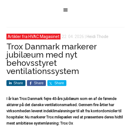
Artikler fra HVAC Magasinet
22. 04. 2026
|
Heidi Thode
Trox Danmark markerer
jubilæum med nyt
behovsstyret
ventilationssystem
Share
Share
Share
I år kan Trox Danmark fejre 45-års jubilæum som en af de førende
aktører på det danske ventilationsmarked. Gennem fire årtier har
virksomheden leveret indeklimaløsninger til alt fra kontordomiciler til
hospitaler. Nu markerer Trox milepælen ved at præsentere deres hidtil
mest ambitiøse systemløsning: Trox Ox