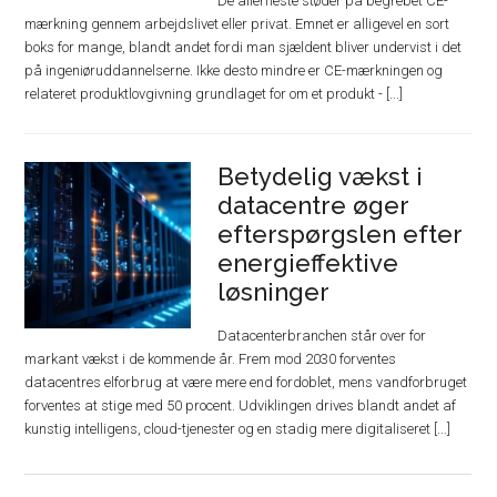
De allerfleste støder på begrebet CE-
mærkning gennem arbejdslivet eller privat. Emnet er alligevel en sort
boks for mange, blandt andet fordi man sjældent bliver undervist i det
på ingeniøruddannelserne. Ikke desto mindre er CE-mærkningen og
relateret produktlovgivning grundlaget for om et produkt - [...]
Betydelig vækst i
datacentre øger
efterspørgslen efter
energieffektive
løsninger
Datacenterbranchen står over for
markant vækst i de kommende år. Frem mod 2030 forventes
datacentres elforbrug at være mere end fordoblet, mens vandforbruget
forventes at stige med 50 procent. Udviklingen drives blandt andet af
kunstig intelligens, cloud-tjenester og en stadig mere digitaliseret [...]