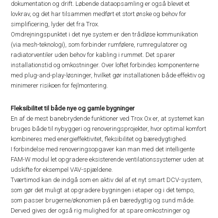
dokumentation og drift. Løbende dataopsamling er også blevet et
lovkrav, og det har tilsammen medført et stort ønske og behov for
simplificering, lyder det fra Trox.
Omdrejningspunktet i det nye system er den trådløse kommunikation
(via mesh-teknologi), som forbinder rumfølere, rumregulatorer og
radiatorventiler uden behov for kabling i rummet. Det sparer
installationstid og omkostninger. Over loftet forbindes komponenterne
med plug-and-play-løsninger, hvilket gør installationen både effektiv og
minimerer risikoen for fejlmontering.
Fleksibilitet til både nye og gamle bygninger
En af de mest banebrydende funktioner ved Trox Ox er, at systemet kan
bruges både til nybyggeri og renoveringsprojekter, hvor optimal komfort
kombineres med energieffektivitet, fleksibilitet og bæredygtighed.
I forbindelse med renoveringsopgaver kan man med det intelligente
FAM-W modul let opgradere eksisterende ventilationssystemer uden at
udskifte for eksempel VAV-spjældene.
Tværtimod kan de indgå som en aktiv del af et nyt smart DCV-system,
som gør det muligt at opgradere bygningen i etaper og i det tempo,
som passer brugerne/økonomien på en bæredygtig og sund måde.
Derved gives der også rig mulighed for at spare omkostninger og