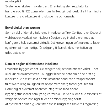
montagetid.
Systemet er ekstremt skalerbart. En enkelt systemregulator kan
håndtere op til 125 zoner eller rum, hvilket gør det ideelt til alt fra mindre
kontorer til store kontorer/indkøbscentre og lignende.
Enkel digital planlægning
Som en del af den digitale rejse introduceres Trox Configurator. Det er et
webbaseret værktøj, der hjælper rådgivere og installatører med at
konfigurere hele systemet virtuelt. Det kræver ingen softwareinstallation
og sikrer, at man hurtigt får adgang til korrekt dokumentation og
udbudstekster.
Data er nøglen til fremtidens indeklima
I moderne byggeri er det ikke længere nok, at ventilationen virker – det
skal kunne dokumenteres. Ox logger løbende data om både drift og
indeklima. Via et intuitivt administrationspanel får driftspersonalet
fuldt overblik og mulighed for at optimere energiforbruget i realtid.
Samtidig er systemet åbent for integration med andre
bygningsfunktioner som lys og varme/køl. Derved sikres fuld frihed til at
vælge de bedste løsninger til den samlede bygningsdrift.
At systemet samtidig kan tilfredsstille brugernes ønsker til regulering