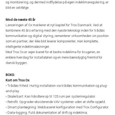
og monitorering, og dermed indflydelse på egen indeklimaregulering, er
blot en selvfølge.
Mod de næste 45 år
Lanceringen af Ox markerer et nyt kapitel for Trox Danmark. Ved at
kombinere 45 års erfaring med den nyeste teknologi inden for trådløs
kommunikation og digital styring, cementerer virksomheden sin position
som en partner, der ikke blot leverer komponenter, men komplette,
intelligente indeklimaløsninger.
Med Trox Ox er vejen banet for et bedre indeklima for brugeren, en
enklere hverdag for installatøren og en mere bæredygtig fremtid for
dansk byggeri.
BOKS:
Kort om Trox Ox
• Trådløs frihed: Hurtig installation via trådløs kommunikation og plug-
and-play.
• Skalerbart: Kan håndtere op til 125 rum per systemregulator.
• Retrofit: Opgrader eksisterende VAV-systemer uden at skifte spjæld.
• Smart planlægning: Webbaseret konfiguration med Trox Configurator.
• Data-logging: Fuld dokumentation af drift og indeklima.