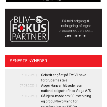
Få fuld adgang til
indlægning af egne
pressemeddelelser...
Læs mere her
SENESTE NYHEDER
07.08.2026
Geberit er gået på TV: Vil have
forbrugerne i tale
07.08.2026
Asger Hansen tiltræder som
national salgschef hos Viega A/S
07.08.2026
Gå-hjem-møde om CE-mærkning
og produktlovgivning for
selvstændige og SMV’er