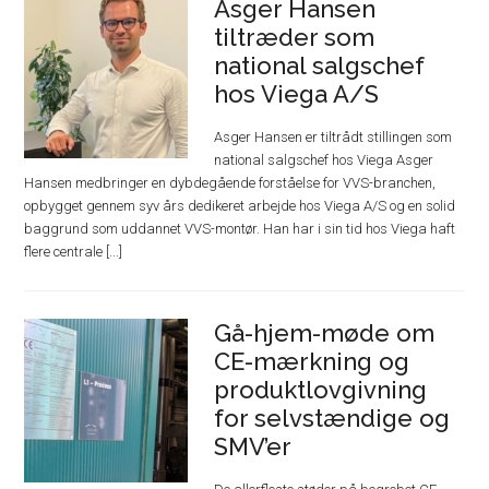
Asger Hansen
tiltræder som
national salgschef
hos Viega A/S
Asger Hansen er tiltrådt stillingen som
national salgschef hos Viega Asger
Hansen medbringer en dybdegående forståelse for VVS-branchen,
opbygget gennem syv års dedikeret arbejde hos Viega A/S og en solid
baggrund som uddannet VVS-montør. Han har i sin tid hos Viega haft
flere centrale [...]
Gå-hjem-møde om
CE-mærkning og
produktlovgivning
for selvstændige og
SMV’er