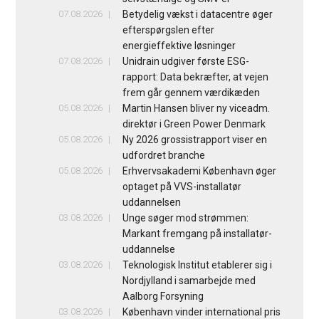
07.08.2026
Betydelig vækst i datacentre øger
efterspørgslen efter
energieffektive løsninger
07.08.2026
Unidrain udgiver første ESG-
rapport: Data bekræfter, at vejen
frem går gennem værdikæden
05.08.2026
Martin Hansen bliver ny viceadm.
direktør i Green Power Denmark
05.08.2026
Ny 2026 grossistrapport viser en
udfordret branche
05.08.2026
Erhvervsakademi København øger
optaget på VVS-installatør
uddannelsen
03.08.2026
Unge søger mod strømmen:
Markant fremgang på installatør-
uddannelse
03.08.2026
Teknologisk Institut etablerer sig i
Nordjylland i samarbejde med
Aalborg Forsyning
03.08.2026
København vinder international pris