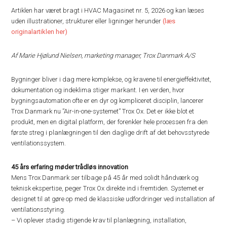
Artiklen har været bragt i HVAC Magasinet nr. 5, 2026 og kan læses
uden illustrationer, strukturer eller ligninger herunder
(læs
originalartiklen her)
Af Marie Hjølund Nielsen, marketing manager, Trox Danmark A/S
Bygninger bliver i dag mere komplekse, og kravene til energieffektivitet,
dokumentation og indeklima stiger markant. I en verden, hvor
bygningsautomation ofte er en dyr og kompliceret disciplin, lancerer
Trox Danmark nu ”Air-in-one-systemet” Trox Ox. Det er ikke blot et
produkt, men en digital platform, der forenkler hele processen fra den
første streg i planlægningen til den daglige drift af det behovsstyrede
ventilationssystem.
45 års erfaring møder trådløs innovation
Mens Trox Danmark ser tilbage på 45 år med solidt håndværk og
teknisk ekspertise, peger Trox Ox direkte ind i fremtiden. Systemet er
designet til at gøre op med de klassiske udfordringer ved installation af
ventilationsstyring.
– Vi oplever stadig stigende krav til planlægning, installation,