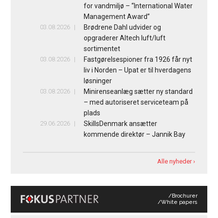
for vandmiljø – “International Water
Management Award”
03.08.2026
Brødrene Dahl udvider og
opgraderer Altech luft/luft
sortimentet
03.08.2026
Fastgørelsespioner fra 1926 får nyt
liv i Norden – Upat er til hverdagens
løsninger
03.08.2026
Minirenseanlæg sætter ny standard
– med autoriseret serviceteam på
plads
29.06.2026
SkillsDenmark ansætter
kommende direktør – Jannik Bay
Alle nyheder ›
/Brochurer
/White papers