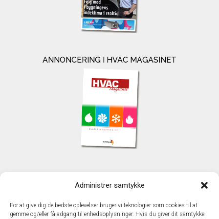
ANNONCERING I HVAC MAGASINET
KONTAKT
Administrer samtykke
TechMedia A/S
Naverland 35
For at give dig de bedste oplevelser bruger vi teknologier som cookies til at
DK - 2600 Glostrup
gemme og/eller få adgang til enhedsoplysninger. Hvis du giver dit samtykke