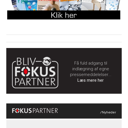
Få fuld adgang til
indlægning af egne
pressemeddelelser...
Læs mere her
/Nyheder