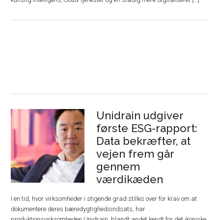
Unidrain udgiver
første ESG-rapport:
Data bekræfter, at
vejen frem går
gennem
værdikæden
I en tid, hvor virksomheder i stigende grad stilles over for krav om at
dokumentere deres bæredygtighedsindsats, har
produktionsvirksomheden Unidrain, blandt andet kendt for det ikoniske