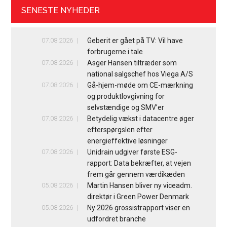
SENESTE NYHEDER
07.08.2026
Geberit er gået på TV: Vil have
forbrugerne i tale
07.08.2026
Asger Hansen tiltræder som
national salgschef hos Viega A/S
07.08.2026
Gå-hjem-møde om CE-mærkning
og produktlovgivning for
selvstændige og SMV’er
07.08.2026
Betydelig vækst i datacentre øger
efterspørgslen efter
energieffektive løsninger
07.08.2026
Unidrain udgiver første ESG-
rapport: Data bekræfter, at vejen
frem går gennem værdikæden
05.08.2026
Martin Hansen bliver ny viceadm.
direktør i Green Power Denmark
05.08.2026
Ny 2026 grossistrapport viser en
udfordret branche