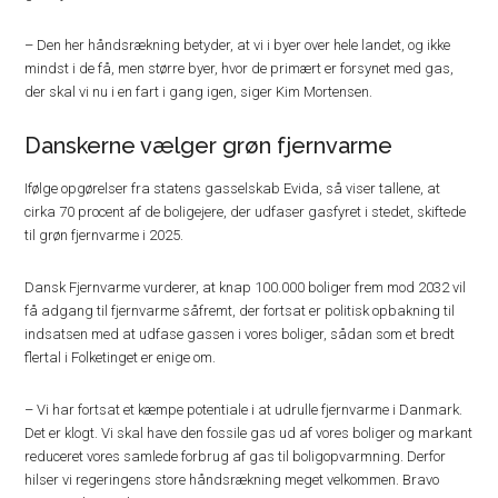
– Den her håndsrækning betyder, at vi i byer over hele landet, og ikke
mindst i de få, men større byer, hvor de primært er forsynet med gas,
der skal vi nu i en fart i gang igen, siger Kim Mortensen.
Danskerne vælger grøn fjernvarme
Ifølge opgørelser fra statens gasselskab Evida, så viser tallene, at
cirka 70 procent af de boligejere, der udfaser gasfyret i stedet, skiftede
til grøn fjernvarme i 2025.
Dansk Fjernvarme vurderer, at knap 100.000 boliger frem mod 2032 vil
få adgang til fjernvarme såfremt, der fortsat er politisk opbakning til
indsatsen med at udfase gassen i vores boliger, sådan som et bredt
flertal i Folketinget er enige om.
– Vi har fortsat et kæmpe potentiale i at udrulle fjernvarme i Danmark.
Det er klogt. Vi skal have den fossile gas ud af vores boliger og markant
reduceret vores samlede forbrug af gas til boligopvarmning. Derfor
hilser vi regeringens store håndsrækning meget velkommen. Bravo