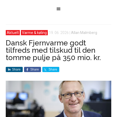
Aktuelt
Varme & køling
19. 06. 2026
|
Allan Malmberg
Dansk Fjernvarme godt
tilfreds med tilskud til den
tomme pulje på 350 mio. kr.
Share
Share
Share