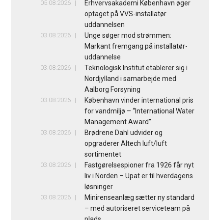
05.08.2026
Erhvervsakademi København øger
optaget på VVS-installatør
uddannelsen
03.08.2026
Unge søger mod strømmen:
Markant fremgang på installatør-
uddannelse
03.08.2026
Teknologisk Institut etablerer sig i
Nordjylland i samarbejde med
Aalborg Forsyning
03.08.2026
København vinder international pris
for vandmiljø – “International Water
Management Award”
03.08.2026
Brødrene Dahl udvider og
opgraderer Altech luft/luft
sortimentet
03.08.2026
Fastgørelsespioner fra 1926 får nyt
liv i Norden – Upat er til hverdagens
løsninger
03.08.2026
Minirenseanlæg sætter ny standard
– med autoriseret serviceteam på
plads