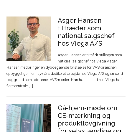
Asger Hansen
tiltræder som
national salgschef
hos Viega A/S
Asger Hansen er tiltrådt stillingen som
national salgschef hos Viega Asger
Hansen medbringer en dybdegående forståelse for VVS-branchen,
opbygget gennem syv års dedikeret arbejde hos Viega A/S og en solid
baggrund som uddannet VVS-montør. Han har i sin tid hos Viega haft
flere centrale [...]
Gå-hjem-møde om
CE-mærkning og
produktlovgivning
for selvstændige og