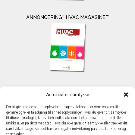
ANNONCERING I HVAC MAGASINET
KONTAKT
Administrer samtykke
TechMedia A/S
Naverland 35
For at give dig de bedste oplevelser bruger vi teknologier som cookies til at
DK - 2600 Glostrup
gemme og/eller få adgang til enhedsoplysninger. Hvis du giver dit samtykke
www.techmedia.dk
til disse teknologier, kan vi behandle data som f.eks. browsingadfærd eller
Telefon: +45 43 24 26 28
unikke ID'er på dette websted. Hvis du ikke giver dit samtykke eller trækker dit
samtykke tilbage, kan det have en negativ indvirkning på visse funktioner og
E-mail:
info@techmedia.dk
egenskaber.