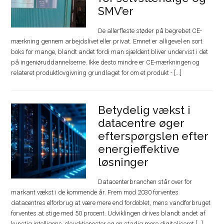
SMV’er
De allerfleste støder på begrebet CE-
mærkning gennem arbejdslivet eller privat. Emnet er alligevel en sort
boks for mange, blandt andet fordi man sjældent bliver undervist i det
på ingeniøruddannelserne. Ikke desto mindre er CE-mærkningen og
relateret produktlovgivning grundlaget for om et produkt - [...]
Betydelig vækst i
datacentre øger
efterspørgslen efter
energieffektive
løsninger
Datacenterbranchen står over for
markant vækst i de kommende år. Frem mod 2030 forventes
datacentres elforbrug at være mere end fordoblet, mens vandforbruget
forventes at stige med 50 procent. Udviklingen drives blandt andet af
kunstig intelligens, cloud-tjenester og en stadig mere digitaliseret [...]