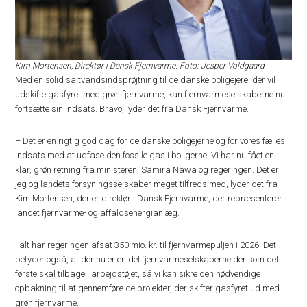
Kim Mortensen, Direktør i Dansk Fjernvarme. Foto: Jesper Voldgaard
Med en solid saltvandsindsprøjtning til de danske boligejere, der vil
udskifte gasfyret med grøn fjernvarme, kan fjernvarmeselskaberne nu
fortsætte sin indsats. Bravo, lyder det fra Dansk Fjernvarme.
– Det er en rigtig god dag for de danske boligejerne og for vores fælles
indsats med at udfase den fossile gas i boligerne. Vi har nu fået en
klar, grøn retning fra ministeren, Samira Nawa og regeringen. Det er
jeg og landets forsyningsselskaber meget tilfreds med, lyder det fra
Kim Mortensen, der er direktør i Dansk Fjernvarme, der repræsenterer
landet fjernvarme- og affaldsenergianlæg.
I alt har regeringen afsat 350 mio. kr. til fjernvarmepuljen i 2026. Det
betyder også, at der nu er en del fjernvarmeselskaberne der som det
første skal tilbage i arbejdstøjet, så vi kan sikre den nødvendige
opbakning til at gennemføre de projekter, der skifter gasfyret ud med
grøn fjernvarme.