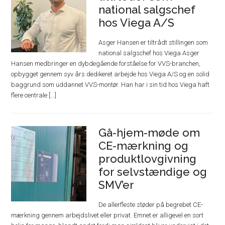
national salgschef
hos Viega A/S
Asger Hansen er tiltrådt stillingen som
national salgschef hos Viega Asger
Hansen medbringer en dybdegående forståelse for VVS-branchen,
opbygget gennem syv års dedikeret arbejde hos Viega A/S og en solid
baggrund som uddannet VVS-montør. Han har i sin tid hos Viega haft
flere centrale [...]
Gå-hjem-møde om
CE-mærkning og
produktlovgivning
for selvstændige og
SMV’er
De allerfleste støder på begrebet CE-
mærkning gennem arbejdslivet eller privat. Emnet er alligevel en sort