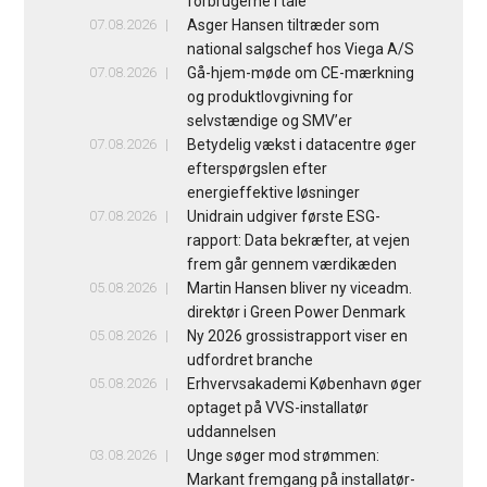
forbrugerne i tale
07.08.2026
Asger Hansen tiltræder som
national salgschef hos Viega A/S
07.08.2026
Gå-hjem-møde om CE-mærkning
og produktlovgivning for
selvstændige og SMV’er
07.08.2026
Betydelig vækst i datacentre øger
efterspørgslen efter
energieffektive løsninger
07.08.2026
Unidrain udgiver første ESG-
rapport: Data bekræfter, at vejen
frem går gennem værdikæden
05.08.2026
Martin Hansen bliver ny viceadm.
direktør i Green Power Denmark
05.08.2026
Ny 2026 grossistrapport viser en
udfordret branche
05.08.2026
Erhvervsakademi København øger
optaget på VVS-installatør
uddannelsen
03.08.2026
Unge søger mod strømmen:
Markant fremgang på installatør-