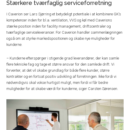
Stærkere tværfaglig serviceforretning
I Caverion ser Lars Sjørring et betydeligt potentiale i at kombinere GK’s
kompetencer inden for bl.a. ventilation, VVS og køl med Caverions
stærke position inden for facility management, driftscentraler og
tværfaglige serviceleverancer. For Caverion handler sammenlægningen
også om at styrke markedspositionen og skabe nye muligheder for
kunderne.
– Kunderne efterspørger i stigende grad leverandører, der kan samle
flere tekniske fag og tage et større ansvar for den samlede drift. Vi
forventer, at det vil skabe grundlag for både flere kunder, større
kontrakter og en fortsat positiv udvikling af forretningen. Ikke fordi vi
nødvendigvis skal vokse hurtigst muligt, men fordi vi får bedre
muligheder for at skabe værdi for kunderne, siger Carsten Sørensen.