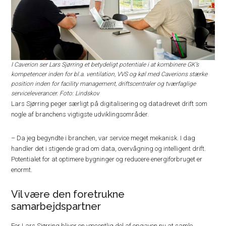
I Caverion ser Lars Sjørring et betydeligt potentiale i at kombinere GK’s
kompetencer inden for bl.a. ventilation, VVS og køl med Caverions stærke
position inden for facility management, driftscentraler og tværfaglige
serviceleverancer. Foto: Lindskov
Lars Sjørring peger særligt på digitalisering og datadrevet drift som
nogle af branchens vigtigste udviklingsområder.
– Da jeg begyndte i branchen, var service meget mekanisk. I dag
handler det i stigende grad om data, overvågning og intelligent drift.
Potentialet for at optimere bygninger og reducere energiforbruget er
enormt.
Vil være den foretrukne
samarbejdspartner
For Lars Sjørring bliver en væsentlig del af opgaven nu at samle