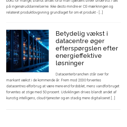
boks for mange, blandt andet fordi man sjældent bliver undervist i det
på ingeniøruddannelserne. Ikke desto mindre er CE-mærkningen og
relateret produktlovgivning grundlaget for om et produkt - [...]
Betydelig vækst i
datacentre øger
efterspørgslen efter
energieffektive
løsninger
Datacenterbranchen står over for
markant vækst i de kommende år. Frem mod 2030 forventes
datacentres elforbrug at være mere end fordoblet, mens vandforbruget
forventes at stige med 50 procent. Udviklingen drives blandt andet af
kunstig intelligens, cloud-tjenester og en stadig mere digitaliseret [...]