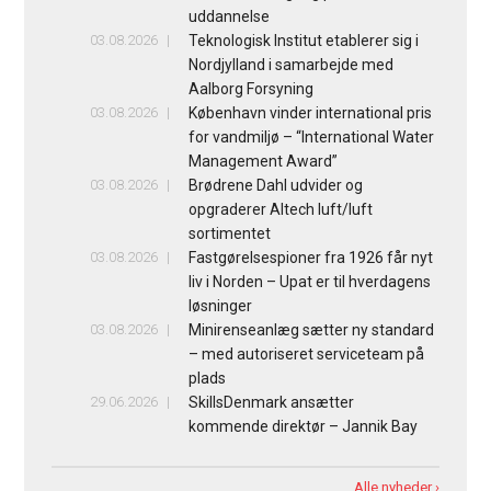
uddannelse
03.08.2026
Teknologisk Institut etablerer sig i
Nordjylland i samarbejde med
Aalborg Forsyning
03.08.2026
København vinder international pris
for vandmiljø – “International Water
Management Award”
03.08.2026
Brødrene Dahl udvider og
opgraderer Altech luft/luft
sortimentet
03.08.2026
Fastgørelsespioner fra 1926 får nyt
liv i Norden – Upat er til hverdagens
løsninger
03.08.2026
Minirenseanlæg sætter ny standard
– med autoriseret serviceteam på
plads
29.06.2026
SkillsDenmark ansætter
kommende direktør – Jannik Bay
Alle nyheder ›