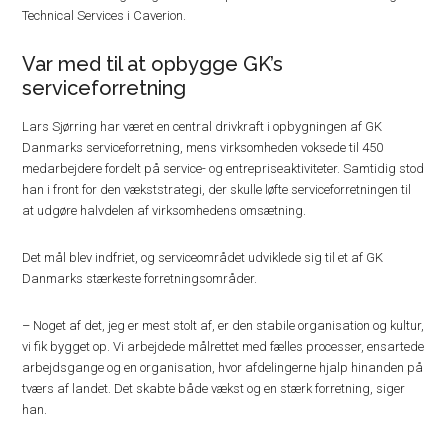
Technical Services i Caverion.
Var med til at opbygge GK’s
serviceforretning
Lars Sjørring har været en central drivkraft i opbygningen af GK
Danmarks serviceforretning, mens virksomheden voksede til 450
medarbejdere fordelt på service- og entrepriseaktiviteter. Samtidig stod
han i front for den vækststrategi, der skulle løfte serviceforretningen til
at udgøre halvdelen af virksomhedens omsætning.
Det mål blev indfriet, og serviceområdet udviklede sig til et af GK
Danmarks stærkeste forretningsområder.
– Noget af det, jeg er mest stolt af, er den stabile organisation og kultur,
vi fik bygget op. Vi arbejdede målrettet med fælles processer, ensartede
arbejdsgange og en organisation, hvor afdelingerne hjalp hinanden på
tværs af landet. Det skabte både vækst og en stærk forretning, siger
han.