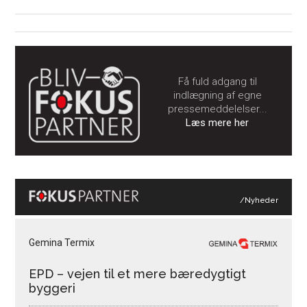
Få fuld adgang til
indlægning af egne
pressemeddelelser...
Læs mere her
/Nyheder
Gemina Termix
EPD – vejen til et mere bæredygtigt
byggeri