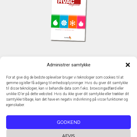
KONTAKT
Administrer samtykke
TechMedia A/S
Naverland 35
For at give dig de bedste oplevelser bruger vi teknologier som cookies til at
DK - 2600 Glostrup
gemme og/eller få adgang til enhedsoplysninger. Hvis du giver dit samtykke
www.techmedia.dk
til disse teknologier, kan vi behandle data som f.eks. browsingadfærd eller
Telefon: +45 43 24 26 28
unikke ID'er på dette websted. Hvis du ikke giver dit samtykke eller trækker dit
samtykke tilbage, kan det have en negativ indvirkning på visse funktioner og
E-mail:
info@techmedia.dk
egenskaber.
Privatlivspolitik
Cookiepolitik
GODKEND
AFVIS