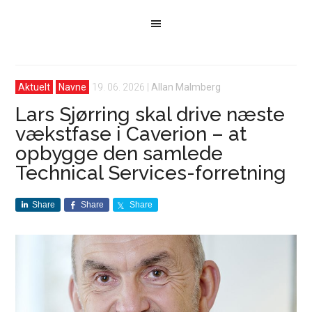
Aktuelt
Navne
19. 06. 2026
|
Allan Malmberg
Lars Sjørring skal drive næste
vækstfase i Caverion – at
opbygge den samlede
Technical Services-forretning
Share
Share
Share