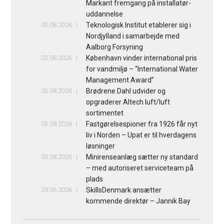
Markant fremgang på installatør-
uddannelse
03.08.2026
Teknologisk Institut etablerer sig i
Nordjylland i samarbejde med
Aalborg Forsyning
03.08.2026
København vinder international pris
for vandmiljø – “International Water
Management Award”
03.08.2026
Brødrene Dahl udvider og
opgraderer Altech luft/luft
sortimentet
03.08.2026
Fastgørelsespioner fra 1926 får nyt
liv i Norden – Upat er til hverdagens
løsninger
03.08.2026
Minirenseanlæg sætter ny standard
– med autoriseret serviceteam på
plads
29.06.2026
SkillsDenmark ansætter
kommende direktør – Jannik Bay