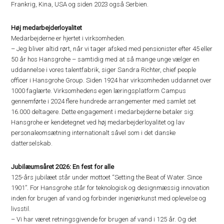
Frankrig, Kina, USA og siden 2023 også Serbien.
Høj medarbejderloyalitet
Medarbejderne er hjertet i virksomheden.
– Jeg bliver altid rørt, når vi tager afsked med pensionister efter 45 eller
50 år hos Hansgrohe – samtidig med at så mange unge vælger en
uddannelse i vores talentfabrik, siger Sandra Richter, chief people
officer i Hansgrohe Group. Siden 1924 har virksomheden uddannet over
1000 faglærte. Virksomhedens egen læringsplatform Campus
gennemførte i 2024 flere hundrede arrangementer med samlet set
16.000 deltagere. Dette engagement i medarbejderne betaler sig:
Hansgrohe er kendetegnet ved høj medarbejderloyalitet og lav
personaleomsætning internationalt såvel som i det danske
datterselskab.
Jubilæumsåret 2026: En fest for alle
125-års jubilæet står under mottoet “Setting the Beat of Water. Since
1901”. For Hansgrohe står for teknologisk og designmæssig innovation
inden for brugen af vand og forbinder ingeniørkunst med oplevelse og
livsstil.
– Vi har været retningsgivende for brugen af vand i 125 år. Og det