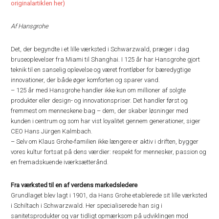
originalartiklen her)
Af Hansgrohe
Det, der begyndte i et lille værksted i Schwarzwald, præger i dag
bruseoplevelser fra Miami til Shanghai. I 125 år har Hansgrohe gjort
teknik til en sanselig oplevelse og været frontløber for bæredygtige
innovationer, der både øger komforten og sparer vand.
– 125 år med Hansgrohe handler ikke kun om millioner af solgte
produkter eller design- og innovationspriser. Det handler først og
fremmest om menneskene bag – dem, der skaber løsninger med
kunden i centrum og som har vist loyalitet gennem generationer, siger
CEO Hans Jürgen Kalmbach.
– Selv om Klaus Grohe‑familien ikke længere er aktiv i driften, bygger
vores kultur fortsat på dens værdier: respekt for mennesker, passion og
en fremadskuende iværksætterånd.
Fra værksted til en af verdens markedsledere
Grundlaget blev lagt i 1901, da Hans Grohe etablerede sit lille værksted
i Schiltach i Schwarzwald. Her specialiserede han sig i
sanitetsprodukter og var tidligt opmærksom på udviklingen mod