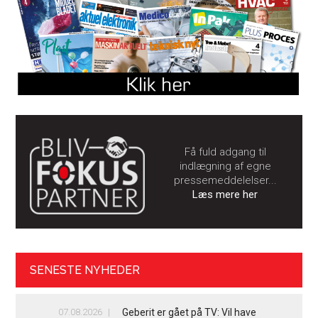
Få fuld adgang til
indlægning af egne
pressemeddelelser...
Læs mere her
SENESTE NYHEDER
07.08.2026
Geberit er gået på TV: Vil have