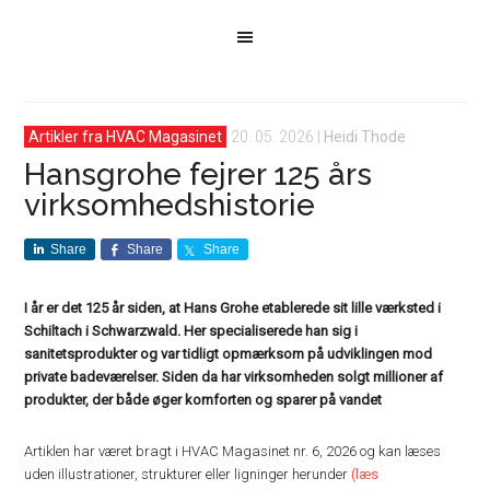
Artikler fra HVAC Magasinet
20. 05. 2026
|
Heidi Thode
Hansgrohe fejrer 125 års
virksomhedshistorie
Share
Share
Share
I år er det 125 år siden, at Hans Grohe etablerede sit lille værksted i
Schiltach i Schwarzwald. Her specialiserede han sig i
sanitetsprodukter og var tidligt opmærksom på udviklingen mod
private badeværelser. Siden da har virksomheden solgt millioner af
produkter, der både øger komforten og sparer på vandet
Artiklen har været bragt i HVAC Magasinet nr. 6, 2026 og kan læses
uden illustrationer, strukturer eller ligninger herunder
(læs