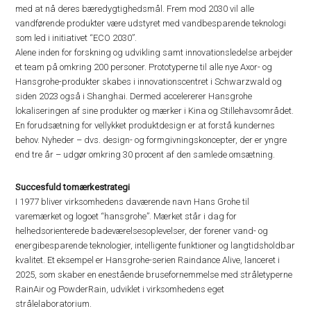
med at nå deres bæredygtighedsmål. Frem mod 2030 vil alle
vandførende produkter være udstyret med vandbesparende teknologi
som led i initiativet “ECO 2030”.
Alene inden for forskning og udvikling samt innovationsledelse arbejder
et team på omkring 200 personer. Prototyperne til alle nye Axor- og
Hansgrohe-produkter skabes i innovationscentret i Schwarzwald og
siden 2023 også i Shanghai. Dermed accelererer Hansgrohe
lokaliseringen af sine produkter og mærker i Kina og Stillehavsområdet.
En forudsætning for vellykket produktdesign er at forstå kundernes
behov. Nyheder – dvs. design- og formgivningskoncepter, der er yngre
end tre år – udgør omkring 30 procent af den samlede omsætning.
Succesfuld tomærkestrategi
I 1977 bliver virksomhedens daværende navn Hans Grohe til
varemærket og logoet “hansgrohe”. Mærket står i dag for
helhedsorienterede badeværelsesoplevelser, der forener vand- og
energibesparende teknologier, intelligente funktioner og langtidsholdbar
kvalitet. Et eksempel er Hansgrohe-serien Raindance Alive, lanceret i
2025, som skaber en enestående brusefornemmelse med stråletyperne
RainAir og PowderRain, udviklet i virksomhedens eget
strålelaboratorium.