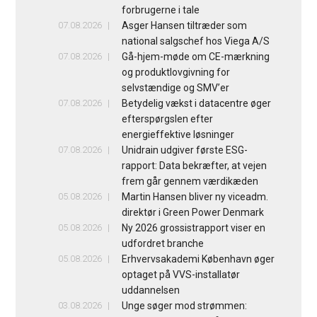
forbrugerne i tale
07.08.2026
Asger Hansen tiltræder som
national salgschef hos Viega A/S
07.08.2026
Gå-hjem-møde om CE-mærkning
og produktlovgivning for
selvstændige og SMV’er
07.08.2026
Betydelig vækst i datacentre øger
efterspørgslen efter
energieffektive løsninger
07.08.2026
Unidrain udgiver første ESG-
rapport: Data bekræfter, at vejen
frem går gennem værdikæden
05.08.2026
Martin Hansen bliver ny viceadm.
direktør i Green Power Denmark
05.08.2026
Ny 2026 grossistrapport viser en
udfordret branche
05.08.2026
Erhvervsakademi København øger
optaget på VVS-installatør
uddannelsen
03.08.2026
Unge søger mod strømmen: