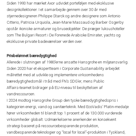
Siden 1993 har mærket Axor udvidet porteføljen med eksklusive
designkollektioner. I et samarbejde gennem over 30 år med
stjernedesigneren Philippe Starck og andre designere som Antonio
Citterio, Patricia Urquiola, Jean-Marie Massaud og Barber Osgerby
opstår ikoniske armaturer og bruseobjekter. De præger luksushoteller
som The Bulgari Resort i De Forenede Arabiske Emirater, yachts og
eksklusive private badeværelser verden over.
Prisbelønnet bæredygtighed
Allerede i slutningen af 1980’erne ansatte Hansgrohe en miljøansvarlig.
Siden 2020 har et ekspertteam i Corporate Sustainability arbejdet
målrettet med at udvikle og implementere virksomhedens
bæredygtighedsmål i tråd med FN’s SDG’er, mens Public
Affairs‑teamet bidrager på EU‑niveau til beskyttelsen af
vandressourcen.
I 2024 modtog Hansgrohe Group den tyske bæredygtighedspris i
kategorien energi, vand og sanitærteknik. Med EcoVadis’ Platin‑medalje
hører virksomheden til blandt top 1 procent af de 130.000 vurderede
virksomheder globalt. Udmærkelserne anerkender en konsekvent
strategi baseret på ressourcebesparende produktion,
vandbesparende teknologier og “local for local”‑produktion i Tyskland,