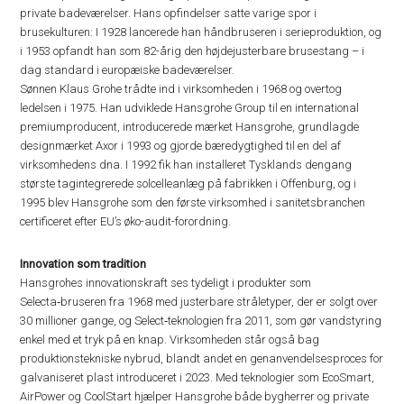
private badeværelser. Hans opfindelser satte varige spor i
brusekulturen: I 1928 lancerede han håndbruseren i serieproduktion, og
i 1953 opfandt han som 82-årig den højdejusterbare brusestang – i
dag standard i europæiske badeværelser.
Sønnen Klaus Grohe trådte ind i virksomheden i 1968 og overtog
ledelsen i 1975. Han udviklede Hansgrohe Group til en international
premiumproducent, introducerede mærket Hansgrohe, grundlagde
designmærket Axor i 1993 og gjorde bæredygtighed til en del af
virksomhedens dna. I 1992 fik han installeret Tysklands dengang
største tagintegrerede solcelleanlæg på fabrikken i Offenburg, og i
1995 blev Hansgrohe som den første virksomhed i sanitetsbranchen
certificeret efter EU’s øko-audit-forordning.
Innovation som tradition
Hansgrohes innovationskraft ses tydeligt i produkter som
Selecta‑bruseren fra 1968 med justerbare stråletyper, der er solgt over
30 millioner gange, og Select‑teknologien fra 2011, som gør vandstyring
enkel med et tryk på en knap. Virksomheden står også bag
produktionstekniske nybrud, blandt andet en genanvendelsesproces for
galvaniseret plast introduceret i 2023. Med teknologier som EcoSmart,
AirPower og CoolStart hjælper Hansgrohe både bygherrer og private