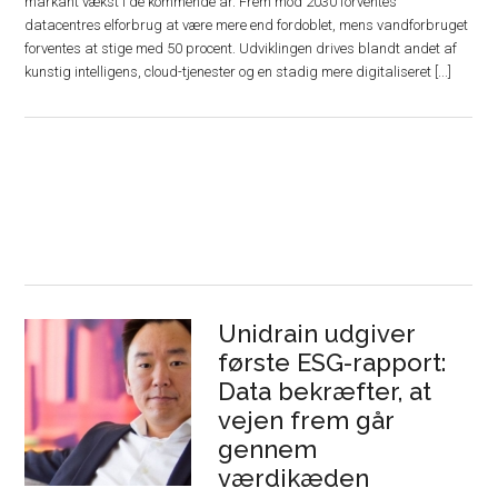
markant vækst i de kommende år. Frem mod 2030 forventes
datacentres elforbrug at være mere end fordoblet, mens vandforbruget
forventes at stige med 50 procent. Udviklingen drives blandt andet af
kunstig intelligens, cloud-tjenester og en stadig mere digitaliseret [...]
Unidrain udgiver
første ESG-rapport:
Data bekræfter, at
vejen frem går
gennem
værdikæden