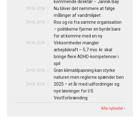
kommende direktør – Jannik Bay
29.06.2026
Nu bliver det nemmere at følge
målinger af vandmiljøet
29.06.2026
Ros og ris fra samme organisation
– politikerne fjerner en byrde bare
for at komme med en ny
29.06.2026
Virksomheder mangler
arbejdskraft – 5,7 mio. kr. skal
bringe flere ADHD-kompetencer i
spil
29.06.2026
Grøn klimatilpasning kan styrke
naturen men reglerne spænder ben
24.06.2026
2025 – et år med udfordringer og
nye løsninger for I/S
Vestforbrænding
Alle nyheder ›