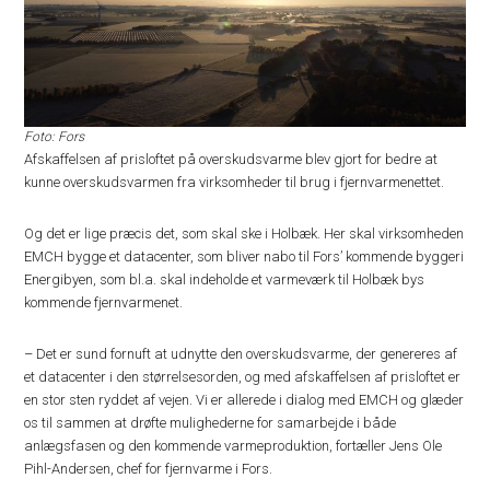
Foto: Fors
Afskaffelsen af prisloftet på overskudsvarme blev gjort for bedre at
kunne overskudsvarmen fra virksomheder til brug i fjernvarmenettet.
Og det er lige præcis det, som skal ske i Holbæk. Her skal virksomheden
EMCH bygge et datacenter, som bliver nabo til Fors’ kommende byggeri
Energibyen, som bl.a. skal indeholde et varmeværk til Holbæk bys
kommende fjernvarmenet.
– Det er sund fornuft at udnytte den overskudsvarme, der genereres af
et datacenter i den størrelsesorden, og med afskaffelsen af prisloftet er
en stor sten ryddet af vejen. Vi er allerede i dialog med EMCH og glæder
os til sammen at drøfte mulighederne for samarbejde i både
anlægsfasen og den kommende varmeproduktion, fortæller Jens Ole
Pihl-Andersen, chef for fjernvarme i Fors.