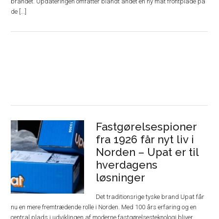
brandet. Opdateringen omfatter blandt andet en ny mat frontplade på
de [...]
Fastgørelsespioner
fra 1926 får nyt liv i
Norden – Upat er til
hverdagens
løsninger
Det traditionsrige tyske brand Upat får
nu en mere fremtrædende rolle i Norden. Med 100 års erfaring og en
central plads i udviklingen af moderne fastgørelsesteknologi bliver