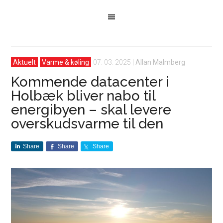
Aktuelt
Varme & køling
07. 03. 2025
|
Allan Malmberg
Kommende datacenter i
Holbæk bliver nabo til
energibyen – skal levere
overskudsvarme til den
Share
Share
Share