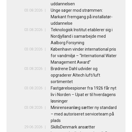
uddannelsen
03.08.2026
Unge søger mod strømmen:
Markant fremgang på installatør-
uddannelse
03.08.2026
Teknologisk Institut etablerer sig i
Nordjylland i samarbejde med
Aalborg Forsyning
03.08.2026
København vinder international pris
for vandmiljø – “International Water
Management Award”
03.08.2026
Brødrene Dahl udvider og
opgraderer Altech luft/luft
sortimentet
03.08.2026
Fastgørelsespioner fra 1926 får nyt
liv i Norden – Upat er til hverdagens
løsninger
03.08.2026
Minirenseanlæg sætter ny standard
– med autoriseret serviceteam på
plads
29.06.2026
SkillsDenmark ansætter