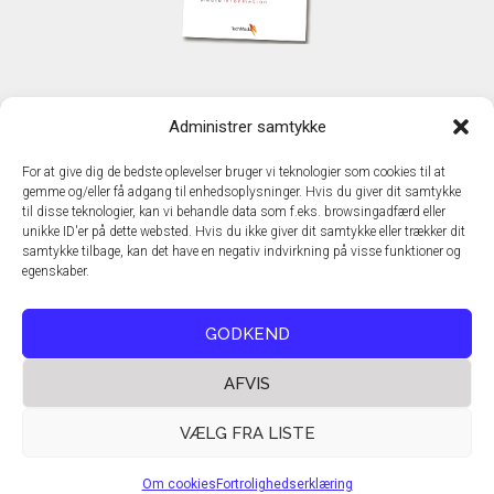
KONTAKT
Administrer samtykke
TechMedia A/S
Naverland 35
For at give dig de bedste oplevelser bruger vi teknologier som cookies til at
DK - 2600 Glostrup
gemme og/eller få adgang til enhedsoplysninger. Hvis du giver dit samtykke
www.techmedia.dk
til disse teknologier, kan vi behandle data som f.eks. browsingadfærd eller
Telefon: +45 43 24 26 28
unikke ID'er på dette websted. Hvis du ikke giver dit samtykke eller trækker dit
samtykke tilbage, kan det have en negativ indvirkning på visse funktioner og
E-mail:
info@techmedia.dk
egenskaber.
Privatlivspolitik
Cookiepolitik
GODKEND
AFVIS
VÆLG FRA LISTE
Om cookies
Fortrolighedserklæring