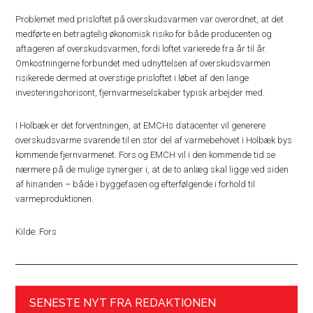
Problemet med prisloftet på overskudsvarmen var overordnet, at det
medførte en betragtelig økonomisk risiko for både producenten og
aftageren af overskudsvarmen, fordi loftet varierede fra år til år.
Omkostningerne forbundet med udnyttelsen af overskudsvarmen
risikerede dermed at overstige prisloftet i løbet af den lange
investeringshorisont, fjernvarmeselskaber typisk arbejder med.
I Holbæk er det forventningen, at EMCHs datacenter vil generere
overskudsvarme svarende til en stor del af varmebehovet i Holbæk bys
kommende fjernvarmenet. Fors og EMCH vil i den kommende tid se
nærmere på de mulige synergier i, at de to anlæg skal ligge ved siden
af hinanden – både i byggefasen og efterfølgende i forhold til
varmeproduktionen.
Kilde: Fors
SENESTE NYT FRA REDAKTIONEN