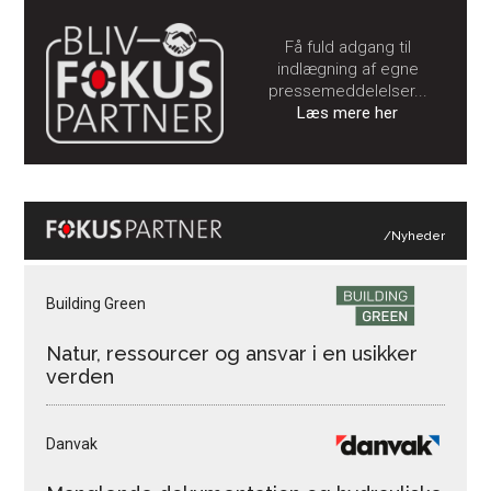
Få fuld adgang til
indlægning af egne
pressemeddelelser...
Læs mere her
/Nyheder
Building Green
Natur, ressourcer og ansvar i en usikker
verden
Danvak