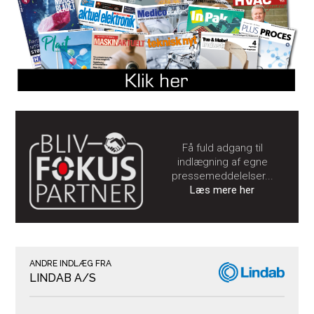
Få fuld adgang til
indlægning af egne
pressemeddelelser...
Læs mere her
ANDRE INDLÆG FRA
LINDAB A/S