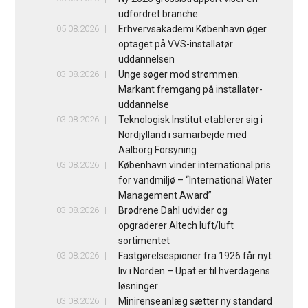
udfordret branche
05.08.2026
Erhvervsakademi København øger
optaget på VVS-installatør
uddannelsen
03.08.2026
Unge søger mod strømmen:
Markant fremgang på installatør-
uddannelse
03.08.2026
Teknologisk Institut etablerer sig i
Nordjylland i samarbejde med
Aalborg Forsyning
03.08.2026
København vinder international pris
for vandmiljø – “International Water
Management Award”
03.08.2026
Brødrene Dahl udvider og
opgraderer Altech luft/luft
sortimentet
03.08.2026
Fastgørelsespioner fra 1926 får nyt
liv i Norden – Upat er til hverdagens
løsninger
03.08.2026
Minirenseanlæg sætter ny standard