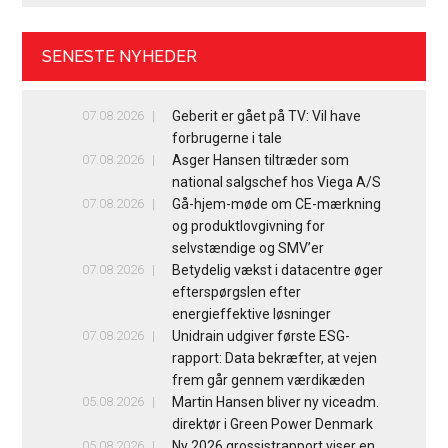
SENESTE NYHEDER
07.08.2026
Geberit er gået på TV: Vil have
forbrugerne i tale
07.08.2026
Asger Hansen tiltræder som
national salgschef hos Viega A/S
07.08.2026
Gå-hjem-møde om CE-mærkning
og produktlovgivning for
selvstændige og SMV’er
07.08.2026
Betydelig vækst i datacentre øger
efterspørgslen efter
energieffektive løsninger
07.08.2026
Unidrain udgiver første ESG-
rapport: Data bekræfter, at vejen
frem går gennem værdikæden
05.08.2026
Martin Hansen bliver ny viceadm.
direktør i Green Power Denmark
05.08.2026
Ny 2026 grossistrapport viser en