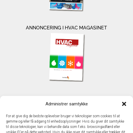
ANNONCERING I HVAC MAGASINET
KONTAKT
Administrer samtykke
TechMedia A/S
Naverland 35
For at give dig de bedste oplevelser bruger vi teknologier som cookies til at
DK - 2600 Glostrup
gemme og/eller få adgang til enhedsoplysninger. Hvis du giver dit samtykke
www.techmedia.dk
til disse teknologier, kan vi behandle data som f.eks. browsingadfærd eller
Telefon: +45 43 24 26 28
unikke ID'er på dette websted. Hvis du ikke giver dit samtykke eller trækker dit