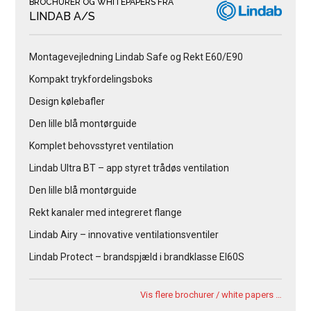
BROCHURER OG WHITEPAPERS FRA
LINDAB A/S
Montagevejledning Lindab Safe og Rekt E60/E90
Kompakt trykfordelingsboks
Design kølebafler
Den lille blå montørguide
Komplet behovsstyret ventilation
Lindab Ultra BT – app styret trådøs ventilation
Den lille blå montørguide
Rekt kanaler med integreret flange
Lindab Airy – innovative ventilationsventiler
Lindab Protect – brandspjæld i brandklasse EI60S
Vis flere brochurer / white papers …