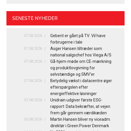
SENESTE NYHEDER
07.08.2026
Geberit er gået på TV: Vil have
forbrugerne i tale
07.08.2026
Asger Hansen tiltræder som
national salgschef hos Viega A/S
07.08.2026
Gå-hjem-møde om CE-mærkning
og produktlovgivning for
selvstændige og SMV’er
07.08.2026
Betydelig vækst i datacentre øger
efterspørgslen efter
energieffektive løsninger
07.08.2026
Unidrain udgiver første ESG-
rapport: Data bekræfter, at vejen
frem går gennem værdikæden
05.08.2026
Martin Hansen bliver ny viceadm.
direktør i Green Power Denmark