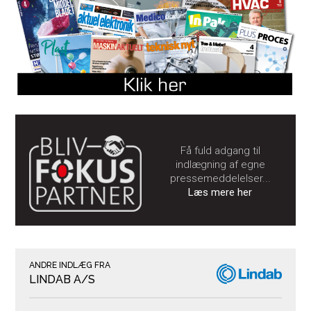
Få fuld adgang til
indlægning af egne
pressemeddelelser...
Læs mere her
ANDRE INDLÆG FRA
LINDAB A/S