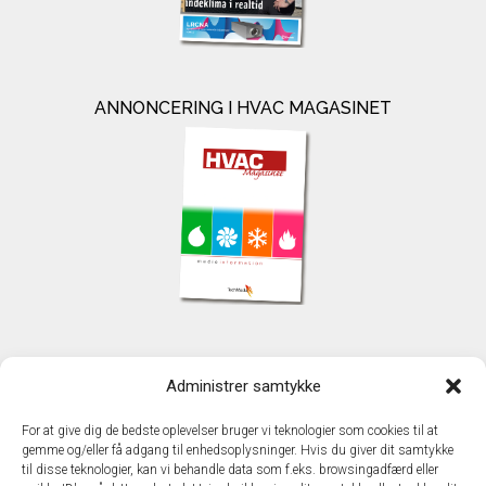
ANNONCERING I HVAC MAGASINET
KONTAKT
Administrer samtykke
TechMedia A/S
Naverland 35
For at give dig de bedste oplevelser bruger vi teknologier som cookies til at
DK - 2600 Glostrup
gemme og/eller få adgang til enhedsoplysninger. Hvis du giver dit samtykke
www.techmedia.dk
til disse teknologier, kan vi behandle data som f.eks. browsingadfærd eller