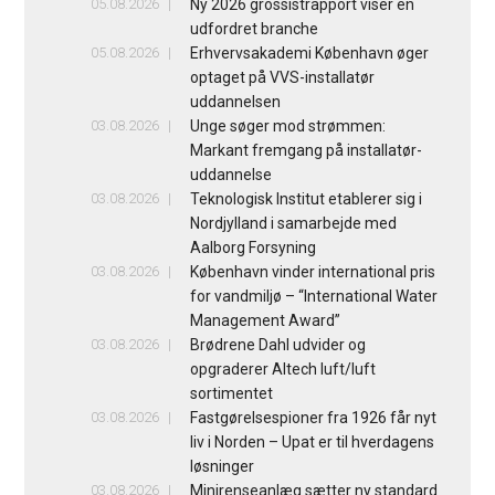
05.08.2026
Ny 2026 grossistrapport viser en
udfordret branche
05.08.2026
Erhvervsakademi København øger
optaget på VVS-installatør
uddannelsen
03.08.2026
Unge søger mod strømmen:
Markant fremgang på installatør-
uddannelse
03.08.2026
Teknologisk Institut etablerer sig i
Nordjylland i samarbejde med
Aalborg Forsyning
03.08.2026
København vinder international pris
for vandmiljø – “International Water
Management Award”
03.08.2026
Brødrene Dahl udvider og
opgraderer Altech luft/luft
sortimentet
03.08.2026
Fastgørelsespioner fra 1926 får nyt
liv i Norden – Upat er til hverdagens
løsninger
03.08.2026
Minirenseanlæg sætter ny standard