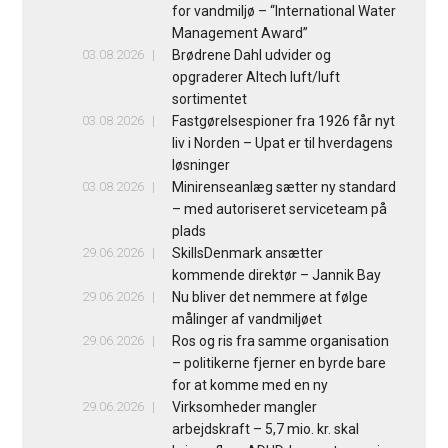
for vandmiljø – “International Water
Management Award”
03.08.2026
Brødrene Dahl udvider og
opgraderer Altech luft/luft
sortimentet
03.08.2026
Fastgørelsespioner fra 1926 får nyt
liv i Norden – Upat er til hverdagens
løsninger
03.08.2026
Minirenseanlæg sætter ny standard
– med autoriseret serviceteam på
plads
29.06.2026
SkillsDenmark ansætter
kommende direktør – Jannik Bay
29.06.2026
Nu bliver det nemmere at følge
målinger af vandmiljøet
29.06.2026
Ros og ris fra samme organisation
– politikerne fjerner en byrde bare
for at komme med en ny
29.06.2026
Virksomheder mangler
arbejdskraft – 5,7 mio. kr. skal