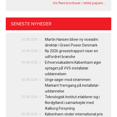
Vis flere brochurer / white papers …
SENESTE NYHEDER
05.08.2026
Martin Hansen bliver ny viceadm.
direktør i Green Power Denmark
05.08.2026
Ny 2026 grossistrapport viser en
udfordret branche
05.08.2026
Erhvervsakademi København øger
optaget på VVS-installatør
uddannelsen
03.08.2026
Unge søger mod strømmen:
Markant fremgang på installatør-
uddannelse
03.08.2026
Teknologisk Institut etablerer sig i
Nordjylland i samarbejde med
Aalborg Forsyning
03.08.2026
København vinder international pris