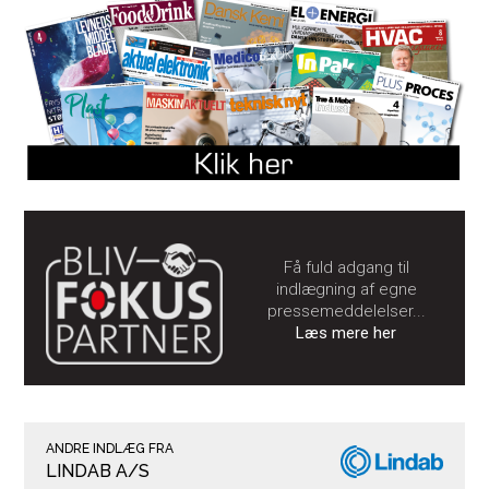
Få fuld adgang til
indlægning af egne
pressemeddelelser...
Læs mere her
ANDRE INDLÆG FRA
LINDAB A/S