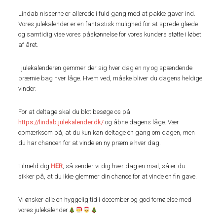
Lindab nisserne er allerede i fuld gang med at pakke gaver ind.
Vores julekalender er en fantastisk mulighed for at sprede glæde
og samtidig vise vores påskønnelse for vores kunders støtte i løbet
af året.
I julekalenderen gemmer der sig hver dag en ny og spændende
præmie bag hver låge. Hvem ved, måske bliver du dagens heldige
vinder.
For at deltage skal du blot besøge os på
https://lindab.julekalender.dk/
og åbne dagens låge. Vær
opmærksom på, at du kun kan deltage én gang om dagen, men
du har chancen for at vinde en ny præmie hver dag.
Tilmeld dig
HER
, så sender vi dig hver dag en mail, så er du
sikker på, at du ikke glemmer din chance for at vinde en fin gave.
Vi ønsker alle en hyggelig tid i december og god fornøjelse med
vores julekalender