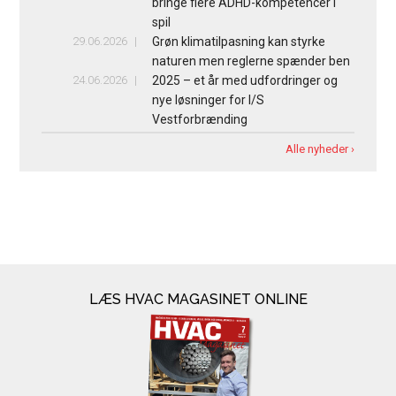
bringe flere ADHD-kompetencer i
spil
29.06.2026
Grøn klimatilpasning kan styrke
naturen men reglerne spænder ben
24.06.2026
2025 – et år med udfordringer og
nye løsninger for I/S
Vestforbrænding
Alle nyheder ›
LÆS HVAC MAGASINET ONLINE