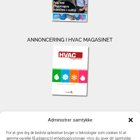
ANNONCERING I HVAC MAGASINET
KONTAKT
Administrer samtykke
TechMedia A/S
Naverland 35
For at give dig de bedste oplevelser bruger vi teknologier som cookies til at
DK - 2600 Glostrup
gemme og/eller få adgang til enhedsoplysninger. Hvis du giver dit samtykke