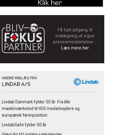
Få fuld adgang til
indlægning af egne
pressemeddelelser...
Læs mere her
ANDRE INDLÆG FRA
LINDAB A/S
Lindab Danmark fylder 50 år: Fra lille
maskinværksted til 450 medarbejdere og
europæisk førerposition
LindabSafe fylder 50 år
Glæd dig til Lindabs julekalender