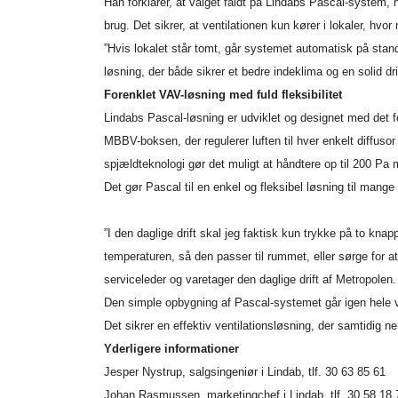
Han forklarer, at valget faldt på Lindabs Pascal-system, 
brug. Det sikrer, at ventilationen kun kører i lokaler, hvo
”Hvis lokalet står tomt, går systemet automatisk på standby
løsning, der både sikrer et bedre indeklima og en solid dr
Forenklet VAV-løsning med fuld fleksibilitet
Lindabs Pascal-løsning er udviklet og designet med det fo
MBBV-boksen, der regulerer luften til hver enkelt diffus
spjældteknologi gør det muligt at håndtere op til 200 Pa 
Det gør Pascal til en enkel og fleksibel løsning til mang
”I den daglige drift skal jeg faktisk kun trykke på to kna
temperaturen, så den passer til rummet, eller sørge for at
serviceleder og varetager den daglige drift af Metropolen.
Den simple opbygning af Pascal-systemet går igen hele vej
Det sikrer en effektiv ventilationsløsning, der samtidig 
Yderligere informationer
Jesper Nystrup, salgsingeniør i Lindab, tlf. 30 63 85 61
Johan Rasmussen, marketingchef i Lindab, tlf. 30 58 18 