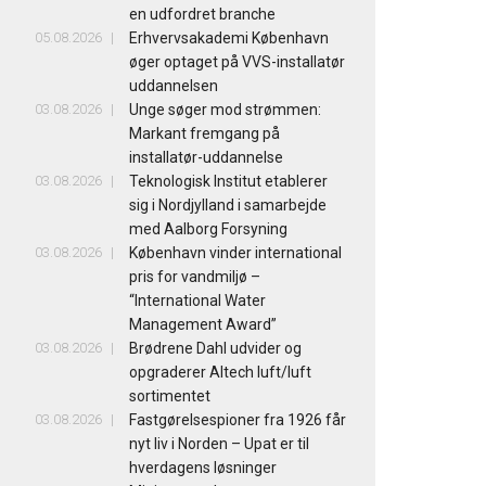
en udfordret branche
05.08.2026
Erhvervsakademi København
øger optaget på VVS-installatør
uddannelsen
03.08.2026
Unge søger mod strømmen:
Markant fremgang på
installatør-uddannelse
03.08.2026
Teknologisk Institut etablerer
sig i Nordjylland i samarbejde
med Aalborg Forsyning
03.08.2026
København vinder international
pris for vandmiljø –
“International Water
Management Award”
03.08.2026
Brødrene Dahl udvider og
opgraderer Altech luft/luft
sortimentet
03.08.2026
Fastgørelsespioner fra 1926 får
nyt liv i Norden – Upat er til
hverdagens løsninger