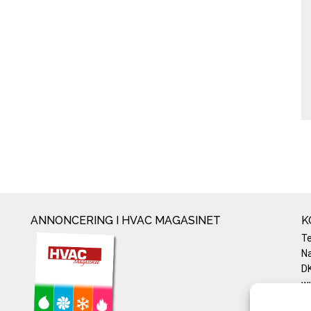
ANNONCERING I HVAC MAGASINET
K
T
Na
DK
w
Te