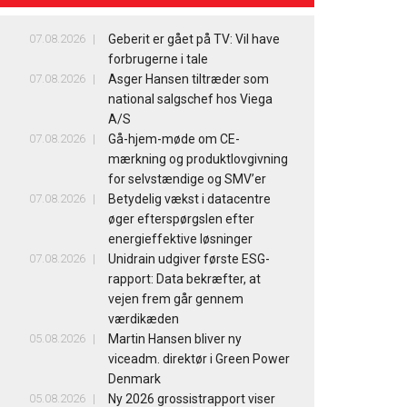
07.08.2026
Geberit er gået på TV: Vil have
forbrugerne i tale
07.08.2026
Asger Hansen tiltræder som
national salgschef hos Viega
A/S
07.08.2026
Gå-hjem-møde om CE-
mærkning og produktlovgivning
for selvstændige og SMV’er
07.08.2026
Betydelig vækst i datacentre
øger efterspørgslen efter
energieffektive løsninger
07.08.2026
Unidrain udgiver første ESG-
rapport: Data bekræfter, at
vejen frem går gennem
værdikæden
05.08.2026
Martin Hansen bliver ny
viceadm. direktør i Green Power
Denmark
05.08.2026
Ny 2026 grossistrapport viser