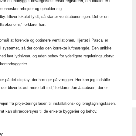
hvor en indbygget bevægelsessensor registrerer, om lokalet er i
r mennesker arbejder og opholder sig.
. Bliver lokalet fyldt, så starter ventilationen igen. Det er en
iftsøkonomi,” forklarer han.
rmål at forenkle og optimere ventilationen. Hjertet i Pascal er
or i systemet, så der opnås den korrekte luftmængde. Den unikke
med lavt lydniveau og uden behov for yderligere reguleringsudstyr.
e kontorbyggerier.
pper på det display, der hænger på væggen. Her kan jeg indstille
 der bliver blæst mere luft ind,” forklarer Jan Jacobsen, der er
en fra projekteringsfasen til installations- og ibrugtagningsfasen.
nemt kan skræddersyes til de enkelte byggerier og behov.
70