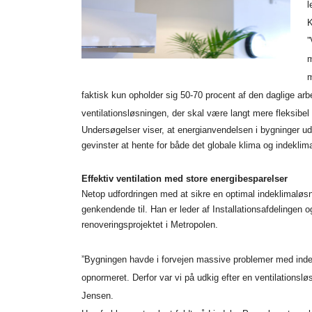
l
K
”
m
m
faktisk kun opholder sig 50-70 procent af den daglige arbejds
ventilationsløsningen, der skal være langt mere fleksibel 
Undersøgelser viser, at energianvendelsen i bygninger ud
gevinster at hente for både det globale klima og indekli
Effektiv ventilation med store energibesparelser
Netop udfordringen med at sikre en optimal indeklimaløsn
genkendende til. Han er leder af Installationsafdelingen
renoveringsprojektet i Metropolen.
”Bygningen havde i forvejen massive problemer med indekl
opnormeret. Derfor var vi på udkig efter en ventilationsløs
Jensen.