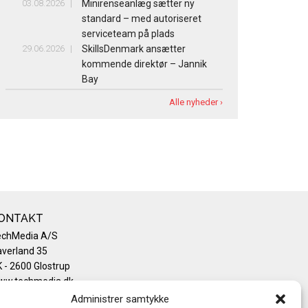
03.08.2026
Minirenseanlæg sætter ny
standard – med autoriseret
serviceteam på plads
29.06.2026
SkillsDenmark ansætter
kommende direktør – Jannik
Bay
Alle nyheder ›
ONTAKT
echMedia A/S
verland 35
 - 2600 Glostrup
ww.techmedia.dk
lefon: +45 43 24 26 28
Administrer samtykke