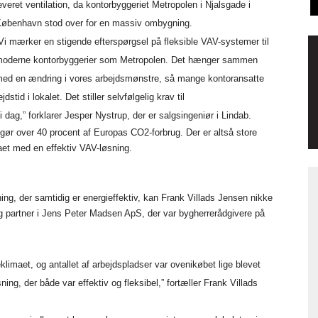
everet ventilation, da kontorbyggeriet Metropolen i Njalsgade i
øbenhavn stod over for en massiv ombygning.
Vi mærker en stigende efterspørgsel på fleksible VAV-systemer til
oderne kontorbyggerier som Metropolen. Det hænger sammen
ed en ændring i vores arbejdsmønstre, så mange kontoransatte
tid i lokalet. Det stiller selvfølgelig krav til
i dag,” forklarer Jesper Nystrup, der er salgsingeniør i Lindab.
gør over 40 procent af Europas CO2-forbrug. Der er altså store
maet med en effektiv VAV-løsning.
ing, der samtidig er energieffektiv, kan Frank Villads Jensen nikke
 og partner i Jens Peter Madsen ApS, der var bygherrerådgivere på
imaet, og antallet af arbejdspladser var ovenikøbet lige blevet
ning, der både var effektiv og fleksibel,” fortæller Frank Villads