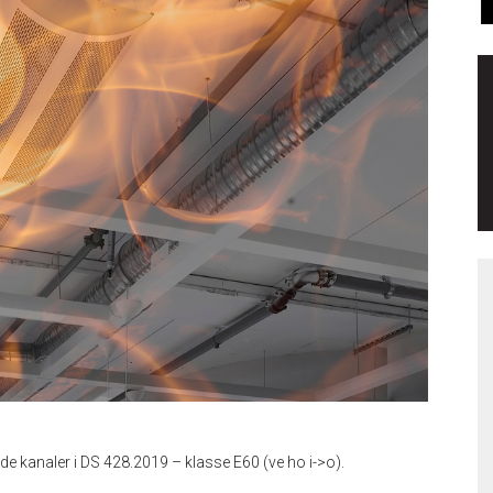
ede kanaler i DS 428.2019 – klasse E60 (ve ho i->o).