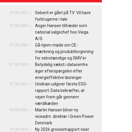
07.08.2026
Geberit er gået på TV: Vil have
forbrugerne i tale
07.08.2026
Asger Hansen tiltræder som
national salgschef hos Viega
A/S
07.08.2026
Gå-hjem-møde om CE-
mærkning og produktlovgivning
for selvstændige og SMV’er
07.08.2026
Betydelig vækst i datacentre
øger efterspørgslen efter
energieffektive løsninger
07.08.2026
Unidrain udgiver første ESG-
rapport: Data bekræfter, at
vejen frem går gennem
værdikæden
05.08.2026
Martin Hansen bliver ny
viceadm. direktør i Green Power
Denmark
05.08.2026
Ny 2026 grossistrapport viser