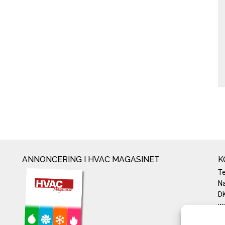
ANNONCERING I HVAC MAGASINET
K
T
Na
DK
w
Te