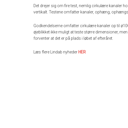
Det drejer sig om fire test, nemlig cirkulære kanaler h
vertikalt. Testene omfatter kanaler, ophæng, ophæn
Godkendelserne omfatter cirkulære kanaler op til ø10
øjeblikket ikke muligt at teste større dimensioner, me
forventer at det er på plads i løbet af efteråret.
Læs flere Lindab nyheder
HER