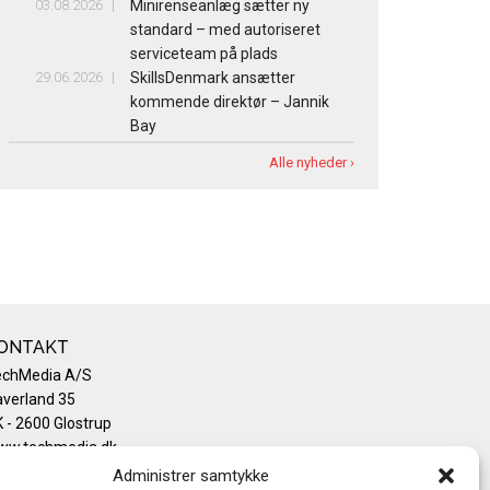
03.08.2026
Minirenseanlæg sætter ny
standard – med autoriseret
serviceteam på plads
29.06.2026
SkillsDenmark ansætter
kommende direktør – Jannik
Bay
Alle nyheder ›
ONTAKT
echMedia A/S
verland 35
 - 2600 Glostrup
ww.techmedia.dk
lefon: +45 43 24 26 28
Administrer samtykke