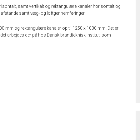
orisontalt, samt vertikalt og rektangulære kanaler horisontalt og
gsafstande samt væg- og loftgennemføringer.
00 mm og rektangulære kanaler op til 1250 x 1000 mm. Det er i
n det arbejdes der på hos Dansk brandteknisk Institut, som