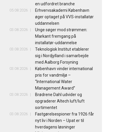
en udfordret branche
05.08.2026
Erhvervsakademi København
øger optaget på VVS-installatør
uddannelsen
03.08.2026
Unge søger mod strømmen:
Markant fremgang på
installatør-uddannelse
03.08.2026
Teknologisk Institut etablerer
sig i Nordjylland i samarbejde
med Aalborg Forsyning
03.08.2026
København vinder international
pris for vandmiljø –
“International Water
Management Award”
03.08.2026
Brødrene Dahl udvider og
opgraderer Altech luft/luft
sortimentet
03.08.2026
Fastgørelsespioner fra 1926 får
nyt liv i Norden – Upat er til
hverdagens løsninger