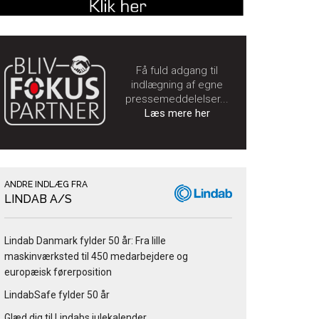
Få fuld adgang til
indlægning af egne
pressemeddelelser...
Læs mere her
ANDRE INDLÆG FRA
LINDAB A/S
Lindab Danmark fylder 50 år: Fra lille
maskinværksted til 450 medarbejdere og
europæisk førerposition
LindabSafe fylder 50 år
Glæd dig til Lindabs julekalender