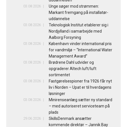
03.08.2026
Unge søger mod strømmen:
Markant fremgang på installatør-
uddannelse
03.08.2026
Teknologisk Institut etablerer sig i
Nordjylland i samarbejde med
Aalborg Forsyning
03.08.2026
København vinder international pris
for vandmiljø – “International Water
Management Award”
03.08.2026
Brødrene Dahl udvider og
opgraderer Altech luft/luft
sortimentet
03.08.2026
Fastgørelsespioner fra 1926 får nyt
liv i Norden – Upat er til hverdagens
løsninger
03.08.2026
Minirenseanlæg sætter ny standard
– med autoriseret serviceteam på
plads
29.06.2026
SkillsDenmark ansætter
kommende direktør – Jannik Bay