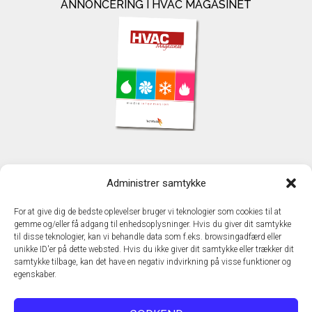
ANNONCERING I HVAC MAGASINET
KONTAKT
Administrer samtykke
TechMedia A/S
Naverland 35
For at give dig de bedste oplevelser bruger vi teknologier som cookies til at
DK - 2600 Glostrup
gemme og/eller få adgang til enhedsoplysninger. Hvis du giver dit samtykke
www.techmedia.dk
til disse teknologier, kan vi behandle data som f.eks. browsingadfærd eller
Telefon: +45 43 24 26 28
unikke ID'er på dette websted. Hvis du ikke giver dit samtykke eller trækker dit
samtykke tilbage, kan det have en negativ indvirkning på visse funktioner og
E-mail:
info@techmedia.dk
egenskaber.
Privatlivspolitik
Cookiepolitik