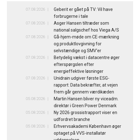
07.08.2026
Geberit er gået på TV: Vil have
forbrugerne i tale
07.08.2026
Asger Hansen tiltræder som
national salgschef hos Viega A/S
07.08.2026
Gå-hjem-møde om CE-mærkning
og produktlovgivning for
selvstændige og SMV’er
07.08.2026
Betydelig vækst i datacentre øger
efterspørgslen efter
energieffektive løsninger
07.08.2026
Unidrain udgiver første ESG-
rapport: Data bekræfter, at vejen
frem går gennem værdikæden
05.08.2026
Martin Hansen bliver ny viceadm.
direktør i Green Power Denmark
05.08.2026
Ny 2026 grossistrapport viser en
udfordret branche
05.08.2026
Erhvervsakademi København øger
optaget på VVS-installatør
uddannelsen