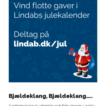
Bjældeklang, Bjældeklang…..
Traditionen tro kan du i december vinde flotte julegaver i Lindabs