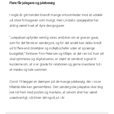
Flere får julegave og julebesøg
I nogle år gik trenden blandt mange virksomheder mod at uddele
så store firmagaver som muligt, men Lindabs spegepølse har
aldrig været truet af dyre designgaver.
”Julepølsen opfylder nemlig vores ambition om at give en gave,
som for det første er sønderjysk, og for det andet kan deles bredt
ud til flere end direktører og indkøbschefer uden at sprænge
budgettet,” forklarer Finn Petersen og tilføjer, at det i en tid, hvor alt
skal optimeres og digitaliseres, er skønt at sende et signal til
kunderne om, at vi er glade for relationen og gerne investerer tid i
at mødes og tale sammen.
Covid-19 lægger en dæmper på de mange julebesøg, der i visse
tilfælde ikke kan gennemføres. Den sønderjyske julepølse skal dog
nok nå frem med posten og markere, at selvom året har været
usædvanligt, så bliver det også jul i år.