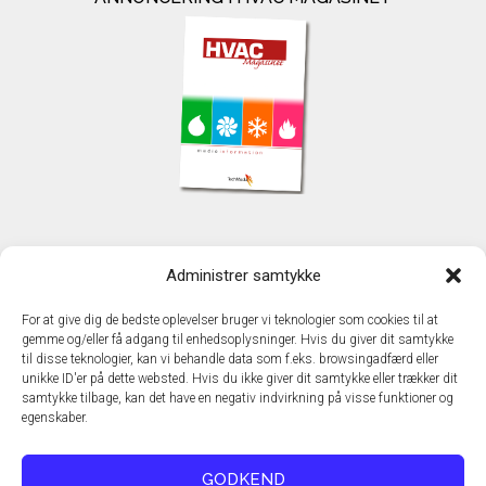
KONTAKT
Administrer samtykke
TechMedia A/S
Naverland 35
For at give dig de bedste oplevelser bruger vi teknologier som cookies til at
DK - 2600 Glostrup
gemme og/eller få adgang til enhedsoplysninger. Hvis du giver dit samtykke
www.techmedia.dk
til disse teknologier, kan vi behandle data som f.eks. browsingadfærd eller
Telefon: +45 43 24 26 28
unikke ID'er på dette websted. Hvis du ikke giver dit samtykke eller trækker dit
samtykke tilbage, kan det have en negativ indvirkning på visse funktioner og
E-mail:
info@techmedia.dk
egenskaber.
Privatlivspolitik
Cookiepolitik
GODKEND