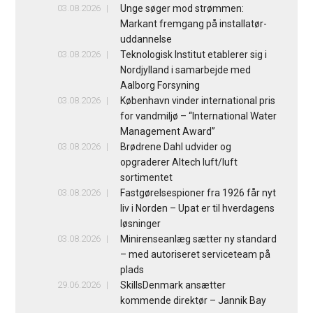
03.08.2026
Unge søger mod strømmen:
Markant fremgang på installatør-
uddannelse
03.08.2026
Teknologisk Institut etablerer sig i
Nordjylland i samarbejde med
Aalborg Forsyning
03.08.2026
København vinder international pris
for vandmiljø – “International Water
Management Award”
03.08.2026
Brødrene Dahl udvider og
opgraderer Altech luft/luft
sortimentet
03.08.2026
Fastgørelsespioner fra 1926 får nyt
liv i Norden – Upat er til hverdagens
løsninger
03.08.2026
Minirenseanlæg sætter ny standard
– med autoriseret serviceteam på
plads
29.06.2026
SkillsDenmark ansætter
kommende direktør – Jannik Bay