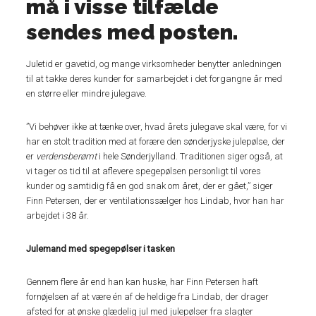
må i visse tilfælde
sendes med posten.
Juletid er gavetid, og mange virksomheder benytter anledningen
til at takke deres kunder for samarbejdet i det forgangne år med
en større eller mindre julegave.
”Vi behøver ikke at tænke over, hvad årets julegave skal være, for vi
har en stolt tradition med at forære den sønderjyske julepølse, der
er
verdensberømt
i hele Sønderjylland. Traditionen siger også, at
vi tager os tid til at aflevere spegepølsen personligt til vores
kunder og samtidig få en god snak om året, der er gået,” siger
Finn Petersen, der er ventilationssælger hos Lindab, hvor han har
arbejdet i 38 år.
Julemand med spegepølser i tasken
Gennem flere år end han kan huske, har Finn Petersen haft
fornøjelsen af at være én af de heldige fra Lindab, der drager
afsted for at ønske glædelig jul med julepølser fra slagter