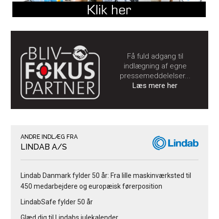
Få fuld adgang til
indlægning af egne
pressemeddelelser...
Læs mere her
ANDRE INDLÆG FRA
LINDAB A/S
Lindab Danmark fylder 50 år: Fra lille maskinværksted til
450 medarbejdere og europæisk førerposition
LindabSafe fylder 50 år
Glæd dig til Lindabs julekalender