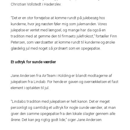
Christian Vollstedt i Haderslev.
”Det er en stor fornøjelse at komme rundt på julebesøg hos
kunderne, hvor jeg næsten føler mig som julemanden. Vores
julepølse er ventet med længsel, og mange har da også en
tradition med at gemme den til firmaets julefrokost,” fortæller Finn
Petersen, som værdsætter at komme rundt til kunderne og ønske
glædelig jul med noget så jordnært som en spegepølse.
Et udtryk for sunde værdier
Jane Andersen fra AirTeam i Kolding er blandt modtagerne af
julepølsen fra Lindab. For hende er gaven og overrækkelsen et fast
element i optakten til jul.
”Lindabs tradition med julepølsen er helt kanon. Det er meget
personligt og samtidig et udtryk for nogle sunde værdier, at man
giver den samme spegepølse fra den lokale slagter gennem alle
årene. Det kan jeg rigtig godt lide,” siger Jane Andersen.