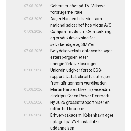
07.08.2026
Geberit er gået på TV: Vil have
forbrugerne i tale
07.08.2026
Asger Hansen tiltræder som
national salgschef hos Viega A/S
07.08.2026
Gå-hjem-møde om CE-mærkning
og produktlovgivning for
selvstændige og SMV’er
07.08.2026
Betydelig vækst i datacentre øger
efterspørgslen efter
energieffektive løsninger
07.08.2026
Unidrain udgiver første ESG-
rapport: Data bekræfter, at vejen
frem går gennem værdikæden
05.08.2026
Martin Hansen bliver ny viceadm.
direktør i Green Power Denmark
05.08.2026
Ny 2026 grossistrapport viser en
udfordret branche
05.08.2026
Erhvervsakademi København øger
optaget på VVS-installatør
uddannelsen