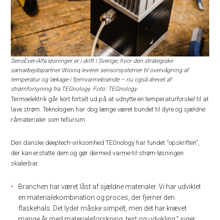
SensEver-Alfa løsninger er i drift i Sverige, hvor den strategiske
samarbejdspartner Wioniq leverer sensorsystemer til overvågning af
temperatur og lækage i fjernvarmebrønde – nu også drevet af
strømforsyning fra TEGnology. Foto: TEGnology
Termoelektrik går kort fortalt ud på at udnytte en temperaturforskel til at
lave strøm. Teknologien har dog længe været bundet til dyre og sjældne
råmaterialer som tellurium.
Den danske deeptech-virksomhed TEGnology har fundet “opskriften”,
der kan erstatte dem og gør dermed varme-til-strøm-løsningen
skalerbar.
Branchen har været låst af sjældne materialer. Vi har udviklet
en materialekombination og proces, der fjerner den
flaskehals. Det lyder måske simpelt, men det har krævet
mange år med materialeforskning, test og udvikling,” siger