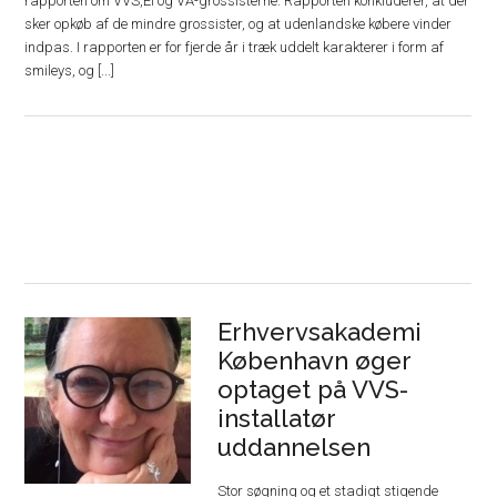
rapporten om VVS,El og VA-grossisterne. Rapporten konkluderer, at der
sker opkøb af de mindre grossister, og at udenlandske købere vinder
indpas. I rapporten er for fjerde år i træk uddelt karakterer i form af
smileys, og [...]
Erhvervsakademi
København øger
optaget på VVS-
installatør
uddannelsen
Stor søgning og et stadigt stigende