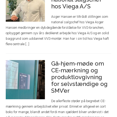
hos Viega A/S
Asger Hansen er tiltrådt stillingen som
national salgschef hos Viega Asger
Hansen medbringer en dybdegående forståelse for VVS-branchen,
opbygget gennem syv års dedikeret arbejde hos Viega A/S og en solid
baggrund som uddannet VVS-montør. Han har i sin tid hos Viega haft
flere centrale [...]
Gå-hjem-møde om
CE-mærkning og
produktlovgivning
for selvstændige og
SMV’er
De allerfleste støder på begrebet CE-
mærkning gennem arbejdslivet eller privat. Emnet er alligevel en sort
boks for mange, blandt andet fordi man sjældent bliver undervist i det