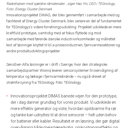
flaskehalsen med sjældne råmaterialer. , siger Hao Yin, CEO i TEGnology.
Foto: Energy Cluster Denmark
Innovationsprojektet DIMAS, der blev gennemført i samarbejde med og
faciliteret af Energy Cluster Denmark, blev senere en del af fundamentet
for TEGnologys’s videre forretningsudvikling. Projektet udviklede en mere
kraftfuld prototype, samtidig med at fokus flyttede sig mod
samarbejde med førende danske industrivirksomheder og målrettet
test af løsninger knyttet til bl.a procesindustrien, fjernvarmesektoren og
andre produktudviklingsprojekter.
SensEver-Alfa løsninger er i drift i Sverige, hvor den strategiske
samarbejdspartner Wioniq leverer sensorsystemer til overvågning af
temperatur og lækage i fjernvarmebrønde – nu også drevet af
strømforsyning fra TEGnology. Foto: TEGnology
Innovationsprojektet DIMAS banede vejen for den prototype,
der i dag danner grundlag for vores produkt. Vi udviklede en
mere effektiv generator og viste, hvordan spildvarme fra rør
og tanke kan udnyttes til at drive sensorer – helt uden behov
for batterier eller kabler. Resultatet er en løsning, der gør digital
overvågning både mere bæredygtig, omkostningseffektiv og