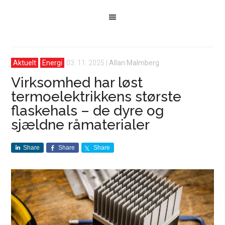
Aktuelt
Energi
03. 11. 2025
|
Allan Malmberg
Virksomhed har løst
termoelektrikkens største
flaskehals – de dyre og
sjældne råmaterialer
Share
Share
Share