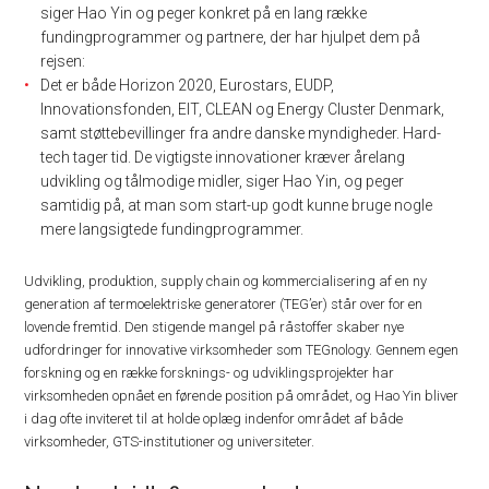
siger Hao Yin og peger konkret på en lang række
fundingprogrammer og partnere, der har hjulpet dem på
rejsen:
Det er både Horizon 2020, Eurostars, EUDP,
Innovationsfonden, EIT, CLEAN og Energy Cluster Denmark,
samt støttebevillinger fra andre danske myndigheder. Hard-
tech tager tid. De vigtigste innovationer kræver årelang
udvikling og tålmodige midler, siger Hao Yin, og peger
samtidig på, at man som start-up godt kunne bruge nogle
mere langsigtede fundingprogrammer.
Udvikling, produktion, supply chain og kommercialisering af en ny
generation af termoelektriske generatorer (TEG’er) står over for en
lovende fremtid. Den stigende mangel på råstoffer skaber nye
udfordringer for innovative virksomheder som TEGnology. Gennem egen
forskning og en række forsknings- og udviklingsprojekter har
virksomheden opnået en førende position på området, og Hao Yin bliver
i dag ofte inviteret til at holde oplæg indenfor området af både
virksomheder, GTS-institutioner og universiteter.