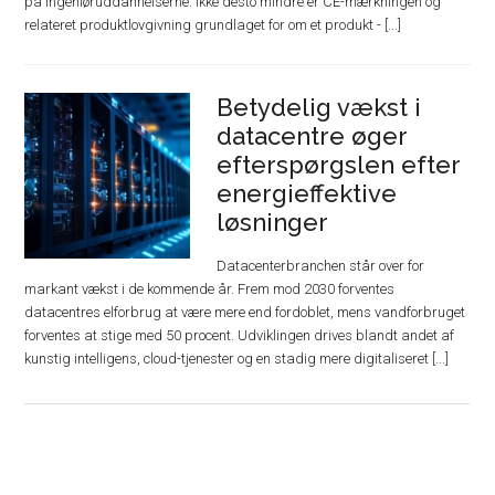
på ingeniøruddannelserne. Ikke desto mindre er CE-mærkningen og
relateret produktlovgivning grundlaget for om et produkt - [...]
Betydelig vækst i
datacentre øger
efterspørgslen efter
energieffektive
løsninger
Datacenterbranchen står over for
markant vækst i de kommende år. Frem mod 2030 forventes
datacentres elforbrug at være mere end fordoblet, mens vandforbruget
forventes at stige med 50 procent. Udviklingen drives blandt andet af
kunstig intelligens, cloud-tjenester og en stadig mere digitaliseret [...]