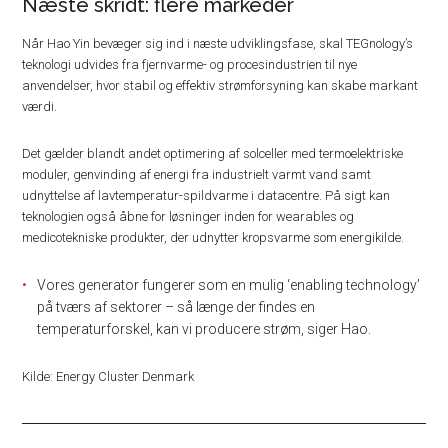
Næste skridt: flere markeder
Når Hao Yin bevæger sig ind i næste udviklingsfase, skal TEGnology’s
teknologi udvides fra fjernvarme- og procesindustrien til nye
anvendelser, hvor stabil og effektiv strømforsyning kan skabe markant
værdi.
Det gælder blandt andet optimering af solceller med termoelektriske
moduler, genvinding af energi fra industrielt varmt vand samt
udnyttelse af lavtemperatur-spildvarme i datacentre. På sigt kan
teknologien også åbne for løsninger inden for wearables og
medicotekniske produkter, der udnytter kropsvarme som energikilde.
Vores generator fungerer som en mulig ‘enabling technology’
på tværs af sektorer – så længe der findes en
temperaturforskel, kan vi producere strøm, siger Hao.
Kilde: Energy Cluster Denmark