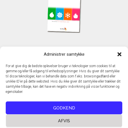
KONTAKT
Administrer samtykke
TechMedia A/S
Naverland 35
For at give dig de bedste oplevelser bruger vi teknologier som cookies til at
DK - 2600 Glostrup
gemme og/eller få adgang til enhedsoplysninger. Hvis du giver dit samtykke
www.techmedia.dk
til disse teknologier, kan vi behandle data som f.eks. browsingadfærd eller
Telefon: +45 43 24 26 28
unikke ID'er på dette websted. Hvis du ikke giver dit samtykke eller trækker dit
samtykke tilbage, kan det have en negativ indvirkning på visse funktioner og
E-mail:
info@techmedia.dk
egenskaber.
Privatlivspolitik
Cookiepolitik
GODKEND
AFVIS