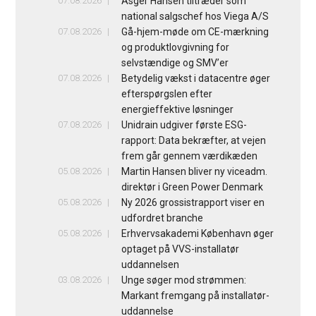
07.08.2026
Asger Hansen tiltræder som
national salgschef hos Viega A/S
07.08.2026
Gå-hjem-møde om CE-mærkning
og produktlovgivning for
selvstændige og SMV’er
07.08.2026
Betydelig vækst i datacentre øger
efterspørgslen efter
energieffektive løsninger
07.08.2026
Unidrain udgiver første ESG-
rapport: Data bekræfter, at vejen
frem går gennem værdikæden
05.08.2026
Martin Hansen bliver ny viceadm.
direktør i Green Power Denmark
05.08.2026
Ny 2026 grossistrapport viser en
udfordret branche
05.08.2026
Erhvervsakademi København øger
optaget på VVS-installatør
uddannelsen
03.08.2026
Unge søger mod strømmen:
Markant fremgang på installatør-
uddannelse