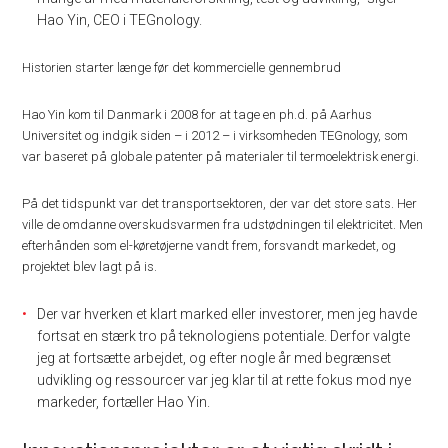
Hao Yin, CEO i TEGnology.
Historien starter længe før det kommercielle gennembrud
Hao Yin kom til Danmark i 2008 for at tage en ph.d. på Aarhus
Universitet og indgik siden – i 2012 – i virksomheden TEGnology, som
var baseret på globale patenter på materialer til termoelektrisk energi.
På det tidspunkt var det transportsektoren, der var det store sats. Her
ville de omdanne overskudsvarmen fra udstødningen til elektricitet. Men
efterhånden som el-køretøjerne vandt frem, forsvandt markedet, og
projektet blev lagt på is.
Der var hverken et klart marked eller investorer, men jeg havde
fortsat en stærk tro på teknologiens potentiale. Derfor valgte
jeg at fortsætte arbejdet, og efter nogle år med begrænset
udvikling og ressourcer var jeg klar til at rette fokus mod nye
markeder, fortæller Hao Yin.