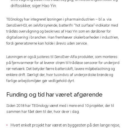
driftssikker, siger Hao Yin.
TEGnology har integreret løsningen i pharmaindustrien – bl.a. via
SensEverHSI, en selvforsynende, batterifri “hot surface”-indikator med
trådløs overvågning og beskrives af Hao Yin som en døråbner for
digitalisering i branchen. Han fremhæver skalerbarheden i industrien,
fordi generatorerne kan holde i årevis uden service.
Løsningen er også justeres til SensEver-Alfa produkter, som monteres
på fjernvarmerør for at leverer strøm til trådløse sensorer for underjord
rør-netværk. Det betyder færre batteriskift, lavere miljøbelastning og
enklere drift. Særligt der, hvor tusindvis af underjordiske brønde og
farlige arbejdsmiljøer gør vedligehold dyrt.
Funding og tid har været afgørende
Siden 2018 har TEGnology været med i mere end 10 projekter, der til
sammen har fået dem til der, hvor de er i dag.
Hvert enkelt projekt har været en byggesten på den lange rejse,