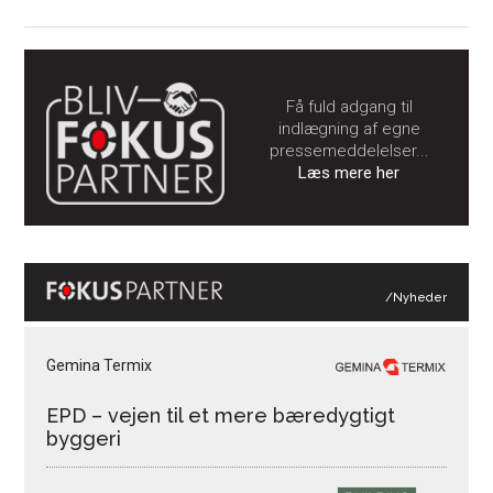
Få fuld adgang til
indlægning af egne
pressemeddelelser...
Læs mere her
/Nyheder
Gemina Termix
EPD – vejen til et mere bæredygtigt
byggeri