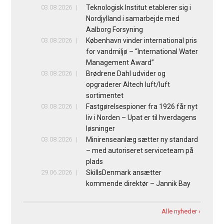
03.08.2026
Teknologisk Institut etablerer sig i
Nordjylland i samarbejde med
Aalborg Forsyning
03.08.2026
København vinder international pris
for vandmiljø – “International Water
Management Award”
03.08.2026
Brødrene Dahl udvider og
opgraderer Altech luft/luft
sortimentet
03.08.2026
Fastgørelsespioner fra 1926 får nyt
liv i Norden – Upat er til hverdagens
løsninger
03.08.2026
Minirenseanlæg sætter ny standard
– med autoriseret serviceteam på
plads
29.06.2026
SkillsDenmark ansætter
kommende direktør – Jannik Bay
Alle nyheder ›