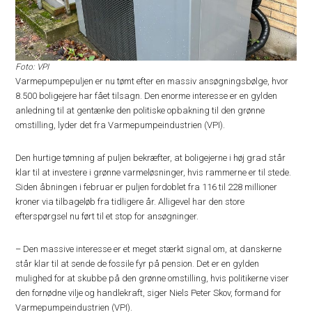
Foto: VPI
Varmepumpepuljen er nu tømt efter en massiv ansøgningsbølge, hvor
8.500 boligejere har fået tilsagn. Den enorme interesse er en gylden
anledning til at gentænke den politiske opbakning til den grønne
omstilling, lyder det fra Varmepumpeindustrien (VPI).
Den hurtige tømning af puljen bekræfter, at boligejerne i høj grad står
klar til at investere i grønne varmeløsninger, hvis rammerne er til stede.
Siden åbningen i februar er puljen fordoblet fra 116 til 228 millioner
kroner via tilbageløb fra tidligere år. Alligevel har den store
efterspørgsel nu ført til et stop for ansøgninger.
– Den massive interesse er et meget stærkt signal om, at danskerne
står klar til at sende de fossile fyr på pension. Det er en gylden
mulighed for at skubbe på den grønne omstilling, hvis politikerne viser
den fornødne vilje og handlekraft, siger Niels Peter Skov, formand for
Varmepumpeindustrien (VPI).