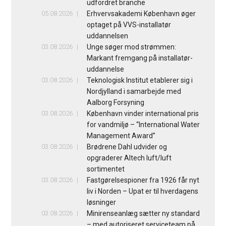
udfordret branche
05.08.2026
Erhvervsakademi København øger
optaget på VVS-installatør
uddannelsen
03.08.2026
Unge søger mod strømmen:
Markant fremgang på installatør-
uddannelse
03.08.2026
Teknologisk Institut etablerer sig i
Nordjylland i samarbejde med
Aalborg Forsyning
03.08.2026
København vinder international pris
for vandmiljø – “International Water
Management Award”
03.08.2026
Brødrene Dahl udvider og
opgraderer Altech luft/luft
sortimentet
03.08.2026
Fastgørelsespioner fra 1926 får nyt
liv i Norden – Upat er til hverdagens
løsninger
03.08.2026
Minirenseanlæg sætter ny standard
– med autoriseret serviceteam på