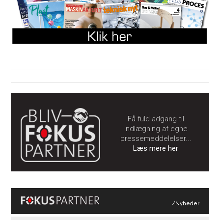
Få fuld adgang til
indlægning af egne
pressemeddelelser...
Læs mere her
/Nyheder