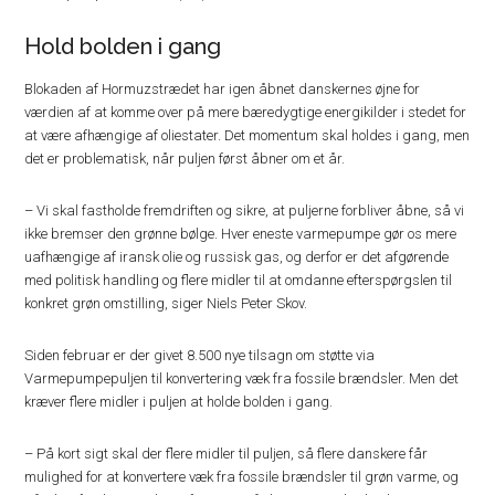
Hold bolden i gang
Blokaden af Hormuzstrædet har igen åbnet danskernes øjne for
værdien af at komme over på mere bæredygtige energikilder i stedet for
at være afhængige af oliestater. Det momentum skal holdes i gang, men
det er problematisk, når puljen først åbner om et år.
– Vi skal fastholde fremdriften og sikre, at puljerne forbliver åbne, så vi
ikke bremser den grønne bølge. Hver eneste varmepumpe gør os mere
uafhængige af iransk olie og russisk gas, og derfor er det afgørende
med politisk handling og flere midler til at omdanne efterspørgslen til
konkret grøn omstilling, siger Niels Peter Skov.
Siden februar er der givet 8.500 nye tilsagn om støtte via
Varmepumpepuljen til konvertering væk fra fossile brændsler. Men det
kræver flere midler i puljen at holde bolden i gang.
– På kort sigt skal der flere midler til puljen, så flere danskere får
mulighed for at konvertere væk fra fossile brændsler til grøn varme, og