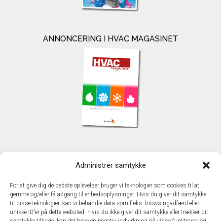
ANNONCERING I HVAC MAGASINET
KONTAKT
Administrer samtykke
TechMedia A/S
Naverland 35
For at give dig de bedste oplevelser bruger vi teknologier som cookies til at
DK - 2600 Glostrup
gemme og/eller få adgang til enhedsoplysninger. Hvis du giver dit samtykke
www.techmedia.dk
til disse teknologier, kan vi behandle data som f.eks. browsingadfærd eller
Telefon: +45 43 24 26 28
unikke ID'er på dette websted. Hvis du ikke giver dit samtykke eller trækker dit