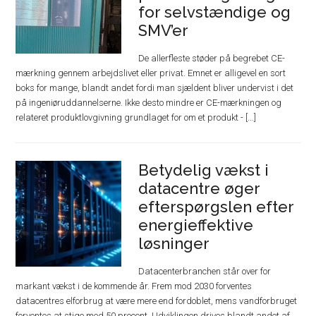
for selvstændige og
SMV’er
De allerfleste støder på begrebet CE-
mærkning gennem arbejdslivet eller privat. Emnet er alligevel en sort
boks for mange, blandt andet fordi man sjældent bliver undervist i det
på ingeniøruddannelserne. Ikke desto mindre er CE-mærkningen og
relateret produktlovgivning grundlaget for om et produkt - [...]
Betydelig vækst i
datacentre øger
efterspørgslen efter
energieffektive
løsninger
Datacenterbranchen står over for
markant vækst i de kommende år. Frem mod 2030 forventes
datacentres elforbrug at være mere end fordoblet, mens vandforbruget
forventes at stige med 50 procent. Udviklingen drives blandt andet af