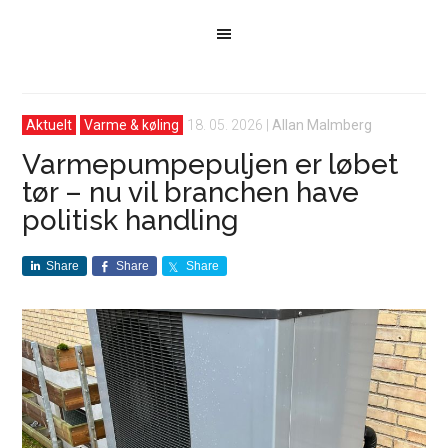
Aktuelt
Varme & køling
18. 05. 2026
|
Allan Malmberg
Varmepumpepuljen er løbet
tør – nu vil branchen have
politisk handling
Share
Share
Share