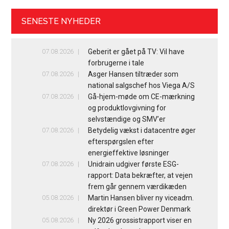
SENESTE NYHEDER
07.08.2026
Geberit er gået på TV: Vil have
forbrugerne i tale
07.08.2026
Asger Hansen tiltræder som
national salgschef hos Viega A/S
07.08.2026
Gå-hjem-møde om CE-mærkning
og produktlovgivning for
selvstændige og SMV’er
07.08.2026
Betydelig vækst i datacentre øger
efterspørgslen efter
energieffektive løsninger
07.08.2026
Unidrain udgiver første ESG-
rapport: Data bekræfter, at vejen
frem går gennem værdikæden
05.08.2026
Martin Hansen bliver ny viceadm.
direktør i Green Power Denmark
05.08.2026
Ny 2026 grossistrapport viser en