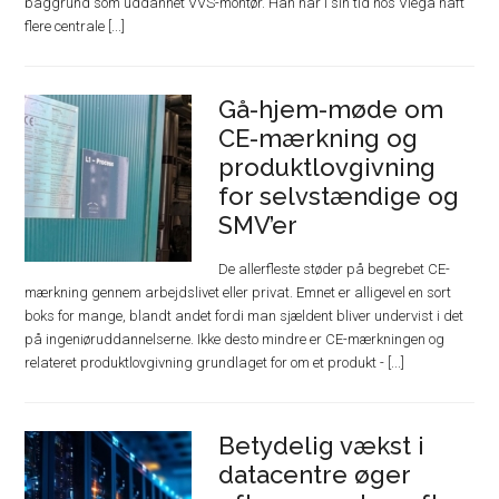
baggrund som uddannet VVS-montør. Han har i sin tid hos Viega haft
flere centrale [...]
Gå-hjem-møde om
CE-mærkning og
produktlovgivning
for selvstændige og
SMV’er
De allerfleste støder på begrebet CE-
mærkning gennem arbejdslivet eller privat. Emnet er alligevel en sort
boks for mange, blandt andet fordi man sjældent bliver undervist i det
på ingeniøruddannelserne. Ikke desto mindre er CE-mærkningen og
relateret produktlovgivning grundlaget for om et produkt - [...]
Betydelig vækst i
datacentre øger