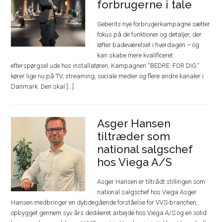
forbrugerne i tale
Geberits nye forbrugerkampagne sætter
fokus på de funktioner og detaljer, der
løfter badeværelset i hverdagen – og
kan skabe mere kvalificeret
efterspørgsel ude hos installatøren. Kampagnen “BEDRE. FOR DIG.”
kører lige nu på TV, streaming, sociale medier og flere andre kanaler i
Danmark. Den skal [...]
Asger Hansen
tiltræder som
national salgschef
hos Viega A/S
Asger Hansen er tiltrådt stillingen som
national salgschef hos Viega Asger
Hansen medbringer en dybdegående forståelse for VVS-branchen,
opbygget gennem syv års dedikeret arbejde hos Viega A/S og en solid