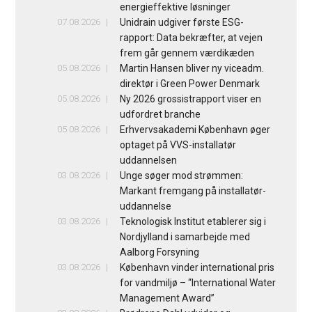
energieffektive løsninger
07.08.2026
Unidrain udgiver første ESG-
rapport: Data bekræfter, at vejen
frem går gennem værdikæden
05.08.2026
Martin Hansen bliver ny viceadm.
direktør i Green Power Denmark
05.08.2026
Ny 2026 grossistrapport viser en
udfordret branche
05.08.2026
Erhvervsakademi København øger
optaget på VVS-installatør
uddannelsen
03.08.2026
Unge søger mod strømmen:
Markant fremgang på installatør-
uddannelse
03.08.2026
Teknologisk Institut etablerer sig i
Nordjylland i samarbejde med
Aalborg Forsyning
03.08.2026
København vinder international pris
for vandmiljø – “International Water
Management Award”