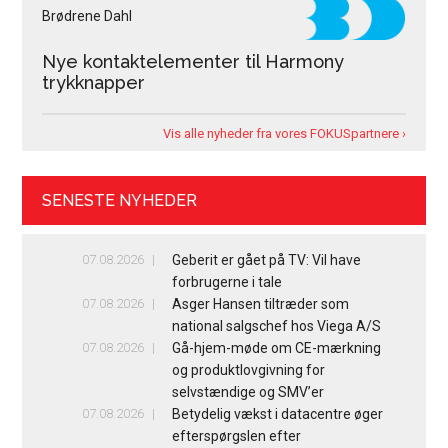
Brødrene Dahl
Nye kontaktelementer til Harmony
trykknapper
Vis alle nyheder fra vores FOKUSpartnere ›
SENESTE NYHEDER
07.08.2026
Geberit er gået på TV: Vil have
forbrugerne i tale
07.08.2026
Asger Hansen tiltræder som
national salgschef hos Viega A/S
07.08.2026
Gå-hjem-møde om CE-mærkning
og produktlovgivning for
selvstændige og SMV’er
07.08.2026
Betydelig vækst i datacentre øger
efterspørgslen efter