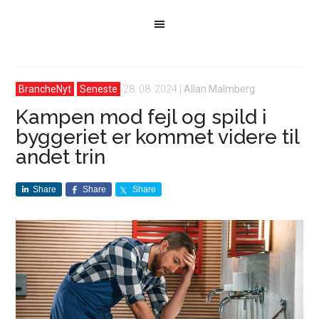
BrancheNyt
Seneste
28. 08. 2024
|
Allan Malmberg
Kampen mod fejl og spild i
byggeriet er kommet videre til
andet trin
Share
Share
Share