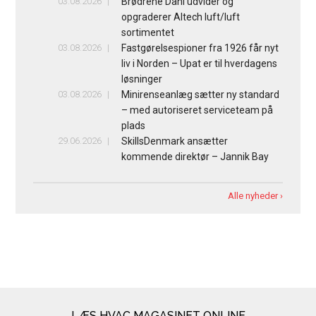
03.08.2026
Brødrene Dahl udvider og
opgraderer Altech luft/luft
sortimentet
03.08.2026
Fastgørelsespioner fra 1926 får nyt
liv i Norden – Upat er til hverdagens
løsninger
03.08.2026
Minirenseanlæg sætter ny standard
– med autoriseret serviceteam på
plads
29.06.2026
SkillsDenmark ansætter
kommende direktør – Jannik Bay
Alle nyheder ›
LÆS HVAC MAGASINET ONLINE