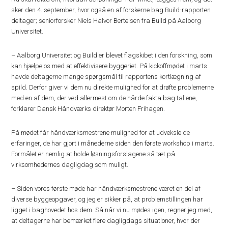
sker den 4. september, hvor også en af forskerne bag Build-rapporten
deltager; seniorforsker Niels Halvor Bertelsen fra Build på Aalborg
Universitet.
– Aalborg Universitet og Build er blevet flagskibet i den forskning, som
kan hjælpe os med at effektivisere byggeriet. På kickoffmødet i marts
havde deltagerne mange spørgsmål til rapportens kortlægning af
spild. Derfor giver vi dem nu direkte mulighed for at drøfte problemerne
med en af dem, der ved allermest om de hårde fakta bag tallene,
forklarer Dansk Håndværks direktør Morten Frihagen.
På mødet får håndværksmestrene mulighed for at udveksle de
erfaringer, de har gjort i månederne siden den første workshop i marts.
Formålet er nemlig at holde løsningsforslagene så tæt på
virksomhedernes dagligdag som muligt.
– Siden vores første møde har håndværksmestrene været en del af
diverse byggeopgaver, og jeg er sikker på, at problemstillingen har
ligget i baghovedet hos dem. Så når vi nu mødes igen, regner jeg med,
at deltagerne har bemærket flere dagligdags situationer, hvor der