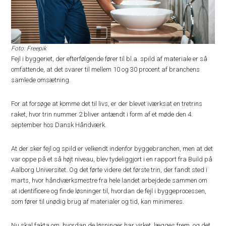
Foto: Freepik
Fejl i byggeriet, der efterfølgende fører til bl.a. spild af materiale er så
omfattende, at det svarer til mellem 10 og 30 procent af branchens
samlede omsætning.
For at forsøge at komme det til livs, er der blevet iværksat en tretrins
raket, hvor trin nummer 2 bliver antændt i form af et møde den 4.
september hos Dansk Håndværk.
At der sker fejl og spild er velkendt indenfor byggebranchen, men at det
var oppe på et så højt niveau, blev tydeliggjort i en rapport fra Build på
Aalborg Universitet. Og det førte videre det første trin, der fandt sted i
marts, hvor håndværksmestre fra hele landet arbejdede sammen om
at identificere og finde løsninger til, hvordan de fejl i byggeprocessen,
som fører til unødig brug af materialer og tid, kan minimeres.
Nu skal fakta om, hvordan de løsninger har virket, lægges frem, og det