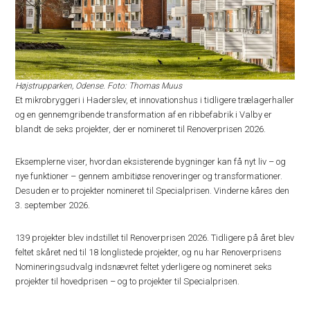
Højstrupparken, Odense. Foto: Thomas Muus
Et mikrobryggeri i Haderslev, et innovationshus i tidligere trælagerhaller
og en gennemgribende transformation af en ribbefabrik i Valby er
blandt de seks projekter, der er nomineret til Renoverprisen 2026.
Eksemplerne viser, hvordan eksisterende bygninger kan få nyt liv – og
nye funktioner – gennem ambitiøse renoveringer og transformationer.
Desuden er to projekter nomineret til Specialprisen. Vinderne kåres den
3. september 2026.
139 projekter blev indstillet til Renoverprisen 2026. Tidligere på året blev
feltet skåret ned til 18 longlistede projekter, og nu har Renoverprisens
Nomineringsudvalg indsnævret feltet yderligere og nomineret seks
projekter til hovedprisen – og to projekter til Specialprisen.