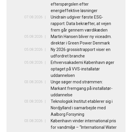
efterspørgslen efter
energieffektive løsninger
07.08.2026
Unidrain udgiver første ESG-
rapport: Data bekræfter, at vejen
frem går gennem værdikæden
05.08.2026
Martin Hansen bliver ny viceadm.
direktør i Green Power Denmark
05.08.2026
Ny 2026 grossistrapport viser en
udfordret branche
05.08.2026
Erhvervsakademi København øger
optaget på VVS-installatør
uddannelsen
03.08.2026
Unge søger mod strømmen:
Markant fremgang på installatør-
uddannelse
03.08.2026
Teknologisk Institut etablerer sig i
Nordjylland i samarbejde med
Aalborg Forsyning
03.08.2026
København vinder international pris
for vandmiljø – “International Water