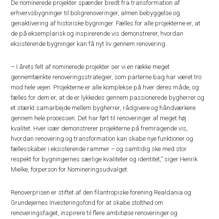
De nominerede projekter spænder bredt fra transformation af
erhvervsbygninger til boligrenoveringer, almen bebyggelse og
genaktivering af historiske bygninger. Fælles for alle projekterne er, at
de på eksemplarisk og inspirerende vis demonstrerer, hvordan
eksisterende bygninger kan få nyt liv gennem renovering.
– I årets felt af nominerede projekter ser vi en række meget
gennemtænkte renoveringsstrategier, som parterne bag har været tro
mod hele vejen. Projekterne er alle komplekse på hver deres måde, og
fælles for dem er, at de er lykkedes gennem passionerede bygherrer og
et stærkt samarbejde mellem bygherrer, rådgivere og håndværkere
gennem hele processen. Det har ført til renoveringer af meget høj
kvalitet. Hver især demonstrerer projekterne på fremragende vis,
hvordan renovering og transformation kan skabe nye funktioner og
fællesskaber i eksisterende rammer – og samtidig ske med stor
respekt for bygningernes særlige kvaliteter og identitet,” siger Henrik
Mielke, forperson for Nomineringsudvalget.
Renoverprisen er stiftet af den filantropiske forening Realdania og
Grundejernes Investeringsfond for at skabe stolthed om
renoveringsfaget, inspirere til flere ambitiøse renoveringer og