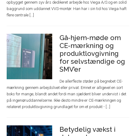
opbygget gennem syv års dedikeret arbejde hos Viega A/S og en solid
baggrund som uddannet VVS-montør. Han har i sin tid hos Viega haft
flere centrale [...]
Gå-hjem-møde om
CE-mærkning og
produktlovgivning
for selvstændige og
SMV’er
De allerfleste støder på begrebet CE-
mærkning gennem arbejdslivet eller privat. Emnet er alligevel en sort
boks for mange, blandt andet fordi man sjældent bliver undervist i det
på ingeniøruddannelserne. Ikke desto mindre er CE-mærkningen og
relateret produktlovgivning grundlaget for om et produkt - [...]
Betydelig vækst i