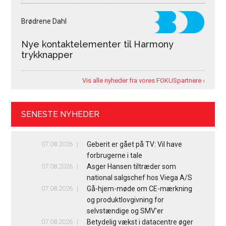
Brødrene Dahl
Nye kontaktelementer til Harmony
trykknapper
Vis alle nyheder fra vores FOKUSpartnere ›
SENESTE NYHEDER
07.08.2026
Geberit er gået på TV: Vil have
forbrugerne i tale
07.08.2026
Asger Hansen tiltræder som
national salgschef hos Viega A/S
07.08.2026
Gå-hjem-møde om CE-mærkning
og produktlovgivning for
selvstændige og SMV’er
07.08.2026
Betydelig vækst i datacentre øger