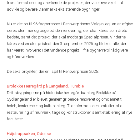
transformationer og anerkende de projekter, der viser nye veje til at
udvikle og bevare Danmarks eksisterende bygninger.
Nu er det op til 96 fagpersoner i Renoverprisens Valgkollegium at afgive
deres stemmer og pege på dén renovering, der skal kåres som årets
bedste, samt det projekt, der skal modtage Specialprisen. Vinderne
kåres ved en stor prisfest den 3. september 2026 og tildeles alle, der
har været involveret i det vindende projekt – fra bygherre til rådgivere
og håndværkere.
De seks projekter, der er i spil til Renoverprisen 2026:
Broløkke Herregård på Langeland, Humble
Driftsbygningerne på historiske herregårdsanlæg Broløkke på
Sydlangeland er blevet gennemgribende renoveret og omdannet til
hotel-, konference- og kulturanlæg. Transformationen omfatter bl.a.
restaurering af murværk, tage og konstruktioner samt etablering af nye
faciliteter.
Højstrupparken, Odense