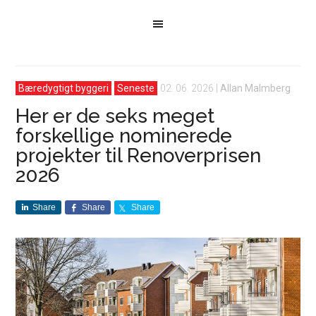
Bæredygtigt byggeri
Seneste
02. 06. 2026
|
Allan Malmberg
Her er de seks meget
forskellige nominerede
projekter til Renoverprisen
2026
Share
Share
Share