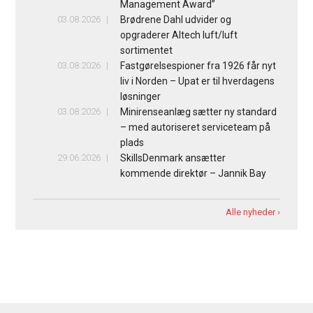
Management Award”
03.08.2026
Brødrene Dahl udvider og
opgraderer Altech luft/luft
sortimentet
03.08.2026
Fastgørelsespioner fra 1926 får nyt
liv i Norden – Upat er til hverdagens
løsninger
03.08.2026
Minirenseanlæg sætter ny standard
– med autoriseret serviceteam på
plads
29.06.2026
SkillsDenmark ansætter
kommende direktør – Jannik Bay
Alle nyheder ›