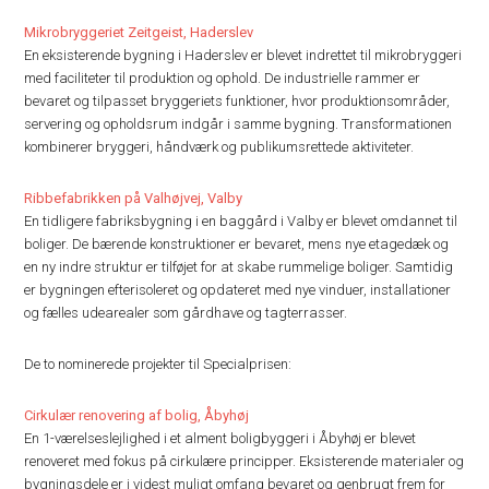
Mikrobryggeriet Zeitgeist, Haderslev
En eksisterende bygning i Haderslev er blevet indrettet til mikrobryggeri
med faciliteter til produktion og ophold. De industrielle rammer er
bevaret og tilpasset bryggeriets funktioner, hvor produktionsområder,
servering og opholdsrum indgår i samme bygning. Transformationen
kombinerer bryggeri, håndværk og publikumsrettede aktiviteter.
Ribbefabrikken på Valhøjvej, Valby
En tidligere fabriksbygning i en baggård i Valby er blevet omdannet til
boliger. De bærende konstruktioner er bevaret, mens nye etagedæk og
en ny indre struktur er tilføjet for at skabe rummelige boliger. Samtidig
er bygningen efterisoleret og opdateret med nye vinduer, installationer
og fælles udearealer som gårdhave og tagterrasser.
De to nominerede projekter til Specialprisen:
Cirkulær renovering af bolig, Åbyhøj
En 1-værelseslejlighed i et alment boligbyggeri i Åbyhøj er blevet
renoveret med fokus på cirkulære principper. Eksisterende materialer og
bygningsdele er i videst muligt omfang bevaret og genbrugt frem for