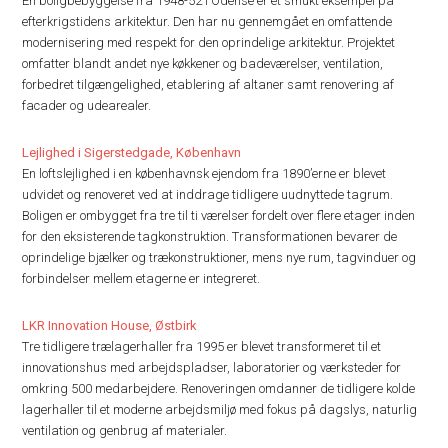
En boligbebyggelse fra 1948-52 i Odense er et smukt eksempel på
efterkrigstidens arkitektur. Den har nu gennemgået en omfattende
modernisering med respekt for den oprindelige arkitektur. Projektet
omfatter blandt andet nye køkkener og badeværelser, ventilation,
forbedret tilgængelighed, etablering af altaner samt renovering af
facader og udearealer.
Lejlighed i Sigerstedgade, København
En loftslejlighed i en københavnsk ejendom fra 1890’erne er blevet
udvidet og renoveret ved at inddrage tidligere uudnyttede tagrum.
Boligen er ombygget fra tre til ti værelser fordelt over flere etager inden
for den eksisterende tagkonstruktion. Transformationen bevarer de
oprindelige bjælker og trækonstruktioner, mens nye rum, tagvinduer og
forbindelser mellem etagerne er integreret.
LKR Innovation House, Østbirk
Tre tidligere trælagerhaller fra 1995 er blevet transformeret til et
innovationshus med arbejdspladser, laboratorier og værksteder for
omkring 500 medarbejdere. Renoveringen omdanner de tidligere kolde
lagerhaller til et moderne arbejdsmiljø med fokus på dagslys, naturlig
ventilation og genbrug af materialer.