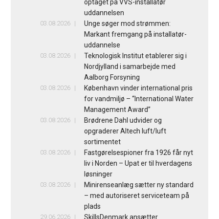
optaget på VVS-installatør
uddannelsen
03.08.2026
Unge søger mod strømmen:
Markant fremgang på installatør-
uddannelse
03.08.2026
Teknologisk Institut etablerer sig i
Nordjylland i samarbejde med
Aalborg Forsyning
03.08.2026
København vinder international pris
for vandmiljø – “International Water
Management Award”
03.08.2026
Brødrene Dahl udvider og
opgraderer Altech luft/luft
sortimentet
03.08.2026
Fastgørelsespioner fra 1926 får nyt
liv i Norden – Upat er til hverdagens
løsninger
03.08.2026
Minirenseanlæg sætter ny standard
– med autoriseret serviceteam på
plads
29.06.2026
SkillsDenmark ansætter