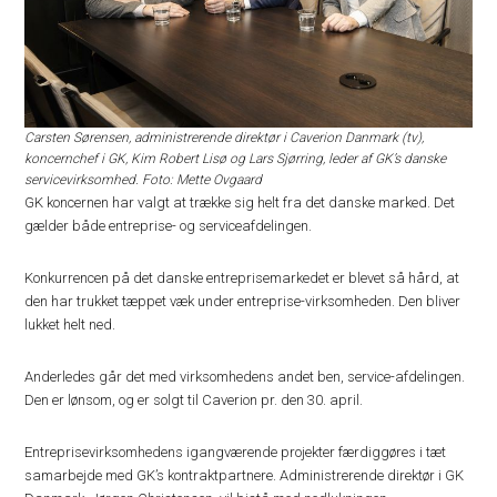
Carsten Sørensen, administrerende direktør i Caverion Danmark (tv),
koncernchef i GK, Kim Robert Lisø og Lars Sjørring, leder af GK’s danske
servicevirksomhed. Foto: Mette Ovgaard
GK koncernen har valgt at trække sig helt fra det danske marked. Det
gælder både entreprise- og serviceafdelingen.
Konkurrencen på det danske entreprisemarkedet er blevet så hård, at
den har trukket tæppet væk under entreprise-virksomheden. Den bliver
lukket helt ned.
Anderledes går det med virksomhedens andet ben, service-afdelingen.
Den er lønsom, og er solgt til Caverion pr. den 30. april.
Entreprisevirksomhedens igangværende projekter færdiggøres i tæt
samarbejde med GK’s kontraktpartnere. Administrerende direktør i GK