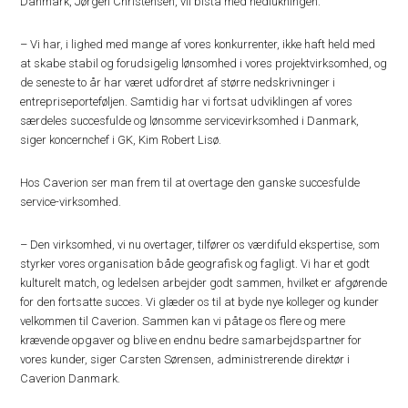
Danmark, Jørgen Christensen, vil bistå med nedlukningen.
– Vi har, i lighed med mange af vores konkurrenter, ikke haft held med
at skabe stabil og forudsigelig lønsomhed i vores projektvirksomhed, og
de seneste to år har været udfordret af større nedskrivninger i
entrepriseporteføljen. Samtidig har vi fortsat udviklingen af vores
særdeles succesfulde og lønsomme servicevirksomhed i Danmark,
siger koncernchef i GK, Kim Robert Lisø.
Hos Caverion ser man frem til at overtage den ganske succesfulde
service-virksomhed.
– Den virksomhed, vi nu overtager, tilfører os værdifuld ekspertise, som
styrker vores organisation både geografisk og fagligt. Vi har et godt
kulturelt match, og ledelsen arbejder godt sammen, hvilket er afgørende
for den fortsatte succes. Vi glæder os til at byde nye kolleger og kunder
velkommen til Caverion. Sammen kan vi påtage os flere og mere
krævende opgaver og blive en endnu bedre samarbejdspartner for
vores kunder, siger Carsten Sørensen, administrerende direktør i
Caverion Danmark.