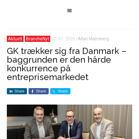
Aktuelt
BrancheNyt
07. 01. 2026
|
Allan Malmberg
GK trækker sig fra Danmark –
baggrunden er den hårde
konkurrence på
entreprisemarkedet
Share
Share
Share