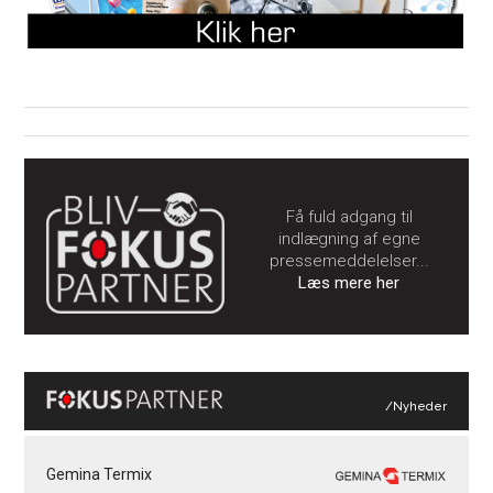
Få fuld adgang til
indlægning af egne
pressemeddelelser...
Læs mere her
/Nyheder
Gemina Termix