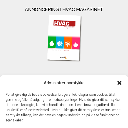
ANNONCERING I HVAC MAGASINET
KONTAKT
Administrer samtykke
TechMedia A/S
Naverland 35
For at give dig de bedste oplevelser bruger vi teknologier som cookies til at
DK - 2600 Glostrup
gemme og/eller få adgang til enhedsoplysninger. Hvis du giver dit samtykke
www.techmedia.dk
til disse teknologier, kan vi behandle data som f.eks. browsingadfærd eller
Telefon: +45 43 24 26 28
unikke ID'er på dette websted. Hvis du ikke giver dit samtykke eller trækker dit
samtykke tilbage, kan det have en negativ indvirkning på visse funktioner og
E-mail:
info@techmedia.dk
egenskaber.
Privatlivspolitik