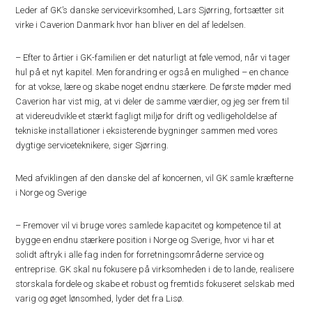
Leder af GK’s danske servicevirksomhed, Lars Sjørring, fortsætter sit
virke i Caverion Danmark hvor han bliver en del af ledelsen.
– Efter to årtier i GK-familien er det naturligt at føle vemod, når vi tager
hul på et nyt kapitel. Men forandring er også en mulighed – en chance
for at vokse, lære og skabe noget endnu stærkere. De første møder med
Caverion har vist mig, at vi deler de samme værdier, og jeg ser frem til
at videreudvikle et stærkt fagligt miljø for drift og vedligeholdelse af
tekniske installationer i eksisterende bygninger sammen med vores
dygtige serviceteknikere, siger Sjørring.
Med afviklingen af den danske del af koncernen, vil GK samle kræfterne
i Norge og Sverige
– Fremover vil vi bruge vores samlede kapacitet og kompetence til at
bygge en endnu stærkere position i Norge og Sverige, hvor vi har et
solidt aftryk i alle fag inden for forretningsområderne service og
entreprise. GK skal nu fokusere på virksomheden i de to lande, realisere
storskala fordele og skabe et robust og fremtids fokuseret selskab med
varig og øget lønsomhed, lyder det fra Lisø.