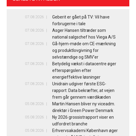
07.08.2026
Geberit er gået på TV: Vil have
forbrugerne i tale
07.08.2026
Asger Hansen tiltræder som
national salgschef hos Viega A/S
07.08.2026
Gå-hjem-møde om CE-mærkning
og produktlovgivning for
selvstændige og SMV’er
07.08.2026
Betydelig vækst i datacentre øger
efterspørgslen efter
energieffektive løsninger
07.08.2026
Unidrain udgiver første ESG-
rapport: Data bekræfter, at vejen
frem går gennem værdikæden
05.08.2026
Martin Hansen bliver ny viceadm.
direktør i Green Power Denmark
05.08.2026
Ny 2026 grossistrapport viser en
udfordret branche
05.08.2026
Erhvervsakademi København øger