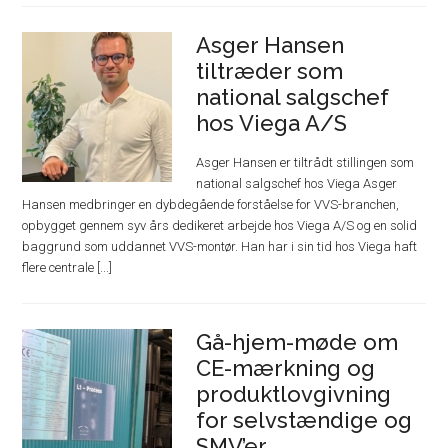
Asger Hansen
tiltræder som
national salgschef
hos Viega A/S
Asger Hansen er tiltrådt stillingen som
national salgschef hos Viega Asger
Hansen medbringer en dybdegående forståelse for VVS-branchen,
opbygget gennem syv års dedikeret arbejde hos Viega A/S og en solid
baggrund som uddannet VVS-montør. Han har i sin tid hos Viega haft
flere centrale [...]
Gå-hjem-møde om
CE-mærkning og
produktlovgivning
for selvstændige og
SMV’er