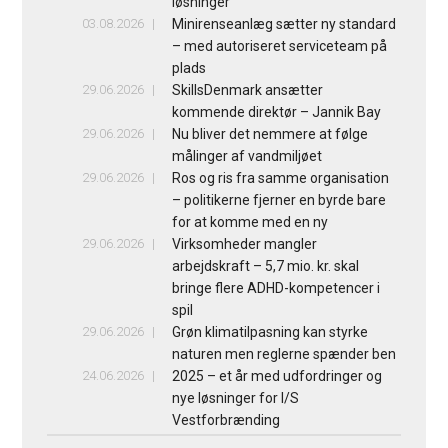
løsninger
03.08.2026
Minirenseanlæg sætter ny standard
– med autoriseret serviceteam på
plads
29.06.2026
SkillsDenmark ansætter
kommende direktør – Jannik Bay
29.06.2026
Nu bliver det nemmere at følge
målinger af vandmiljøet
29.06.2026
Ros og ris fra samme organisation
– politikerne fjerner en byrde bare
for at komme med en ny
29.06.2026
Virksomheder mangler
arbejdskraft – 5,7 mio. kr. skal
bringe flere ADHD-kompetencer i
spil
29.06.2026
Grøn klimatilpasning kan styrke
naturen men reglerne spænder ben
24.06.2026
2025 – et år med udfordringer og
nye løsninger for I/S
Vestforbrænding