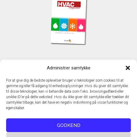
KONTAKT
Administrer samtykke
TechMedia A/S
Naverland 35
For at give dig de bedste oplevelser bruger vi teknologier som cookies til at
DK - 2600 Glostrup
gemme og/eller få adgang til enhedsoplysninger. Hvis du giver dit samtykke
www.techmedia.dk
til disse teknologier, kan vi behandle data som f.eks. browsingadfærd eller
Telefon: +45 43 24 26 28
unikke ID'er på dette websted. Hvis du ikke giver dit samtykke eller trækker dit
samtykke tilbage, kan det have en negativ indvirkning på visse funktioner og
E-mail:
info@techmedia.dk
egenskaber.
Privatlivspolitik
Cookiepolitik
GODKEND