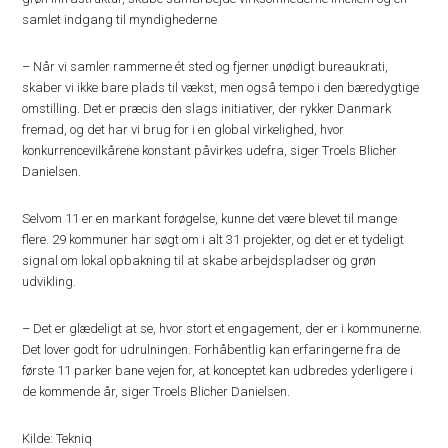
samlet indgang til myndighederne
– Når vi samler rammerne ét sted og fjerner unødigt bureaukrati,
skaber vi ikke bare plads til vækst, men også tempo i den bæredygtige
omstilling. Det er præcis den slags initiativer, der rykker Danmark
fremad, og det har vi brug for i en global virkelighed, hvor
konkurrencevilkårene konstant påvirkes udefra, siger Troels Blicher
Danielsen.
Selvom 11 er en markant forøgelse, kunne det være blevet til mange
flere. 29 kommuner har søgt om i alt 31 projekter, og det er et tydeligt
signal om lokal opbakning til at skabe arbejdspladser og grøn
udvikling.
– Det er glædeligt at se, hvor stort et engagement, der er i kommunerne.
Det lover godt for udrulningen. Forhåbentlig kan erfaringerne fra de
første 11 parker bane vejen for, at konceptet kan udbredes yderligere i
de kommende år, siger Troels Blicher Danielsen.
Kilde: Tekniq