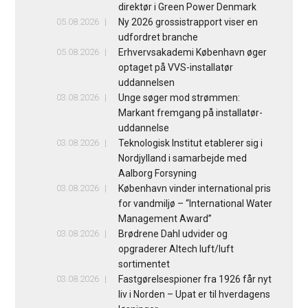
direktør i Green Power Denmark
05.08.2026
Ny 2026 grossistrapport viser en
udfordret branche
05.08.2026
Erhvervsakademi København øger
optaget på VVS-installatør
uddannelsen
03.08.2026
Unge søger mod strømmen:
Markant fremgang på installatør-
uddannelse
03.08.2026
Teknologisk Institut etablerer sig i
Nordjylland i samarbejde med
Aalborg Forsyning
03.08.2026
København vinder international pris
for vandmiljø – “International Water
Management Award”
03.08.2026
Brødrene Dahl udvider og
opgraderer Altech luft/luft
sortimentet
03.08.2026
Fastgørelsespioner fra 1926 får nyt
liv i Norden – Upat er til hverdagens