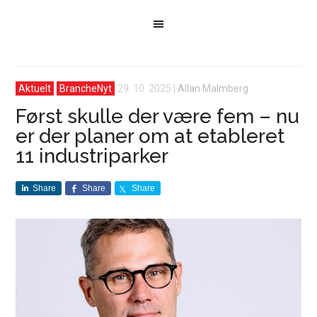
Aktuelt
BrancheNyt
29. 10. 2025
|
Allan Malmberg
Først skulle der være fem – nu
er der planer om at etableret
11 industriparker
Share
Share
Share