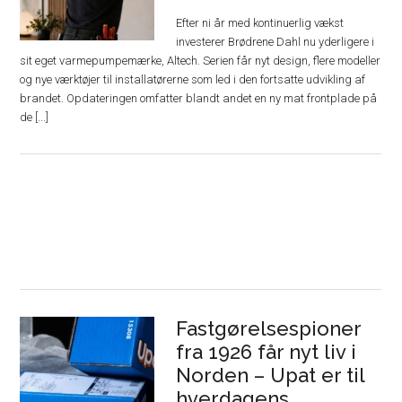
Efter ni år med kontinuerlig vækst
investerer Brødrene Dahl nu yderligere i
sit eget varmepumpemærke, Altech. Serien får nyt design, flere modeller
og nye værktøjer til installatørerne som led i den fortsatte udvikling af
brandet. Opdateringen omfatter blandt andet en ny mat frontplade på
de [...]
Fastgørelsespioner
fra 1926 får nyt liv i
Norden – Upat er til
hverdagens