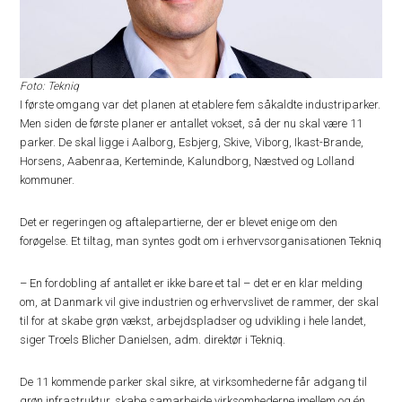
Foto: Tekniq
I første omgang var det planen at etablere fem såkaldte industriparker.
Men siden de første planer er antallet vokset, så der nu skal være 11
parker. De skal ligge i Aalborg, Esbjerg, Skive, Viborg, Ikast-Brande,
Horsens, Aabenraa, Kerteminde, Kalundborg, Næstved og Lolland
kommuner.
Det er regeringen og aftalepartierne, der er blevet enige om den
forøgelse. Et tiltag, man syntes godt om i erhvervsorganisationen Tekniq
– En fordobling af antallet er ikke bare et tal – det er en klar melding
om, at Danmark vil give industrien og erhvervslivet de rammer, der skal
til for at skabe grøn vækst, arbejdspladser og udvikling i hele landet,
siger Troels Blicher Danielsen, adm. direktør i Tekniq.
De 11 kommende parker skal sikre, at virksomhederne får adgang til
grøn infrastruktur, skabe samarbejde virksomhederne imellem og én