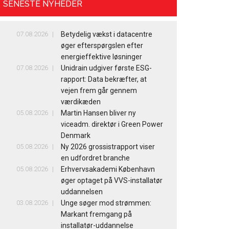
SENESTE NYHEDER
07.08.2026
Betydelig vækst i datacentre
øger efterspørgslen efter
energieffektive løsninger
07.08.2026
Unidrain udgiver første ESG-
rapport: Data bekræfter, at
vejen frem går gennem
værdikæden
05.08.2026
Martin Hansen bliver ny
viceadm. direktør i Green Power
Denmark
05.08.2026
Ny 2026 grossistrapport viser
en udfordret branche
05.08.2026
Erhvervsakademi København
øger optaget på VVS-installatør
uddannelsen
03.08.2026
Unge søger mod strømmen:
Markant fremgang på
installatør-uddannelse