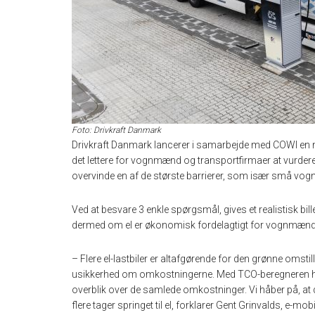
Foto: Drivkraft Danmark
Drivkraft Danmark lancerer i samarbejde med COWI en ny
det lettere for vognmænd og transportfirmaer at vurdere øko
overvinde en af de største barrierer, som især små vo
Ved at besvare 3 enkle spørgsmål, gives et realistisk bille
dermed om el er økonomisk fordelagtigt for vognmænds
– Flere el-lastbiler er altafgørende for den grønne oms
usikkerhed om omkostningerne. Med TCO-beregneren håber
overblik over de samlede omkostninger. Vi håber på, at 
flere tager springet til el, forklarer Gent Grinvalds, e-mo