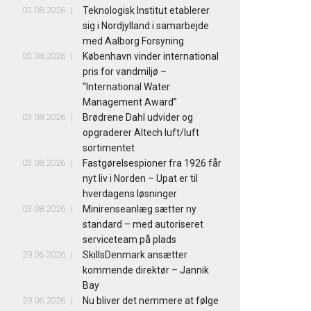
03.08.2026
Teknologisk Institut etablerer
sig i Nordjylland i samarbejde
med Aalborg Forsyning
03.08.2026
København vinder international
pris for vandmiljø –
“International Water
Management Award”
03.08.2026
Brødrene Dahl udvider og
opgraderer Altech luft/luft
sortimentet
03.08.2026
Fastgørelsespioner fra 1926 får
nyt liv i Norden – Upat er til
hverdagens løsninger
03.08.2026
Minirenseanlæg sætter ny
standard – med autoriseret
serviceteam på plads
29.06.2026
SkillsDenmark ansætter
kommende direktør – Jannik
Bay
29.06.2026
Nu bliver det nemmere at følge