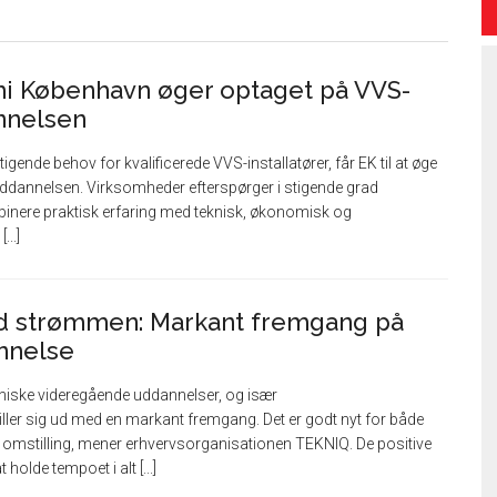
i København øger optaget på VVS-
annelsen
igende behov for kvalificerede VVS-installatører, får EK til at øge
uddannelsen. Virksomheder efterspørger i stigende grad
inere praktisk erfaring med teknisk, økonomisk og
...]
 strømmen: Markant fremgang på
annelse
kniske videregående uddannelser, og især
iller sig ud med en markant fremgang. Det er godt nyt for både
e omstilling, mener erhvervsorganisationen TEKNIQ. De positive
holde tempoet i alt [...]