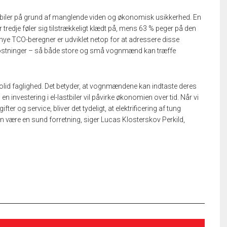
tbiler på grund af manglende viden og økonomisk usikkerhed. En
redje føler sig tilstrækkeligt klædt på, mens 63 % peger på den
nye TCO-beregner er udviklet netop for at adressere disse
omkostninger – så både store og små vognmænd kan træffe
solid faglighed. Det betyder, at vognmændene kan indtaste deres
n investering i el-lastbiler vil påvirke økonomien over tid. Når vi
er og service, bliver det tydeligt, at elektrificering af tung
n være en sund forretning, siger Lucas Klosterskov Perkild,