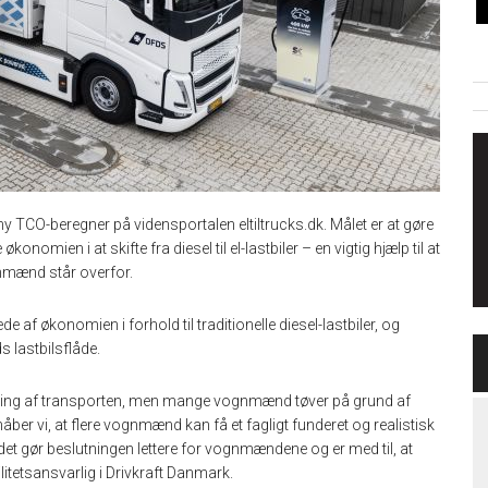
 TCO-beregner på vidensportalen eltiltrucks.dk. Målet er at gøre
nomien i at skifte fra diesel til el-lastbiler – en vigtig hjælp til at
gnmænd står overfor.
de af økonomien i forhold til traditionelle diesel-lastbiler, og
 lastbilsflåde.
tilling af transporten, men mange vognmænd tøver på grund af
 vi, at flere vognmænd kan få et fagligt funderet og realistisk
det gør beslutningen lettere for vognmændene og er med til, at
bilitetsansvarlig i Drivkraft Danmark.