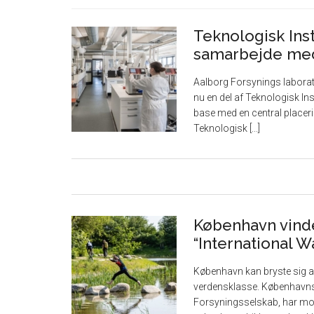
Teknologisk Inst
samarbejde med
Aalborg Forsynings laborator
nu en del af Teknologisk Inst
base med en central placerin
Teknologisk [...]
København vinder
“International 
København kan bryste sig af
verdensklasse. Københav
Forsyningsselskab, har mod