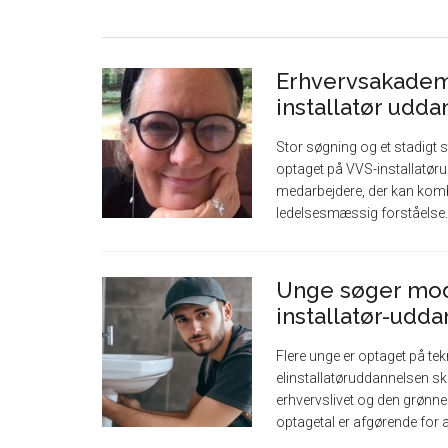
Erhvervsakadem
installatør udd
Stor søgning og et stadigt st
optaget på VVS-installatør
medarbejdere, der kan komb
ledelsesmæssig forståelse. [
Unge søger mod
installatør-udd
Flere unge er optaget på te
elinstallatøruddannelsen sk
erhvervslivet og den grønn
optagetal er afgørende for at 