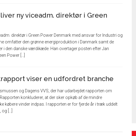
iver ny viceadm. direktør i Green
ceadm. direktør i Green Power Denmark med ansvar for Industri og
ne omfatter den grønne energiproduktion i Danmark samt de
 i den danske værdikæde. Han overtager posten efter Jan
en Power [...]
trapport viser en udfordret branche
. Rasmussen og Dagens VVS, der har udarbejdet rapporten om
Rapporten konkluderer, at der sker opkøb af de mindre
e købere vinder indpas. I rapporten er for fjerde år i træk uddelt
og [...]