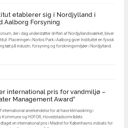
itut etablerer sig i Nordjylland i
 Aalborg Forsyning
ium, der i dag understøtter driften af Nordjyllandsværket, bliver
itut. Placeringen i Norbis Park i Aalborg giver Instituttet en fysisk
g tæt på industri, forsyning og forskningsmiljøer i Nordjylland.
 international pris for vandmiljø –
Water Management Award”
 international anerkendelse for at have klimasikring i
ns Kommune og HOFOR, Hovedstadsområdets
taget en international pris i Madrid for Københavns indsats for