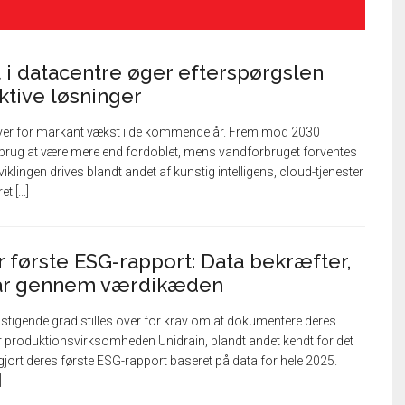
 i datacentre øger efterspørgslen
ktive løsninger
ver for markant vækst i de kommende år. Frem mod 2030
rbrug at være mere end fordoblet, mens vandforbruget forventes
iklingen drives blandt andet af kunstig intelligens, cloud-tjenester
 [...]
r første ESG-rapport: Data bekræfter,
går gennem værdikæden
i stigende grad stilles over for krav om at dokumentere deres
 produktionsvirksomheden Unidrain, blandt andet kendt for det
iggjort deres første ESG-rapport baseret på data for hele 2025.
]