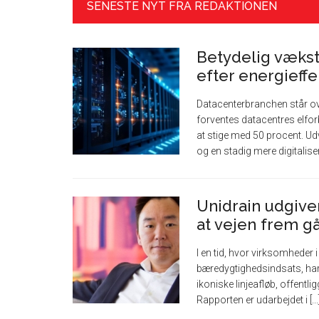
SENESTE NYT FRA REDAKTIONEN
Betydelig vækst
efter energieffe
Datacenterbranchen står o
forventes datacentres elfo
at stige med 50 procent. Udv
og en stadig mere digitaliseret
Unidrain udgive
at vejen frem 
I en tid, hvor virksomheder 
bæredygtighedsindsats, har
ikoniske linjeafløb, offentl
Rapporten er udarbejdet i [...