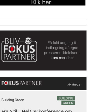
Få fuld adgang til
indlægning af egne
pressemeddelelser...
Læs mere her
/Nyheder
Building Green
Fra A til I: Helt ny konference om