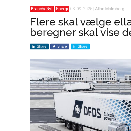
BrancheNyt
Energi
03. 09. 2025
|
Allan Malmberg
Flere skal vælge ell
beregner skal vise d
Share
Share
Share