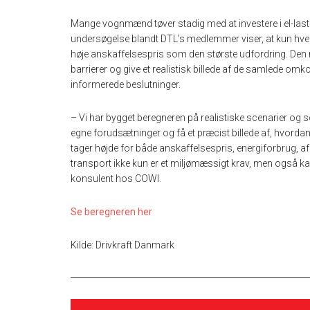
Mange vognmænd tøver stadig med at investere i el-las
undersøgelse blandt DTL’s medlemmer viser, at kun hver t
høje anskaffelsespris som den største udfordring. Den 
barrierer og give et realistisk billede af de samlede 
informerede beslutninger.
– Vi har bygget beregneren på realistiske scenarier og 
egne forudsætninger og få et præcist billede af, hvordan e
tager højde for både anskaffelsespris, energiforbrug, afgift
transport ikke kun er et miljømæssigt krav, men også ka
konsulent hos COWI.
Se beregneren her
Kilde: Drivkraft Danmark