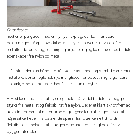
Foto: fischer
fischer er på gaden med en ny hybrid-plug, der kan håndtere
belastninger på op til 462 kilogram. HybridPower er udviklet efter
omfattende forskning, testning og finjustering og kombinerer de bedste
egenskaber fra nylon og metal.
– En plug, der kan håndtere så høje belastninger og samtidig er nem at
installere, åbner nogle helt nye muligheder for befæstning, siger Lars
Holbæk, product manager hos fischer. Han uddyber:
– Med kombinationen af nylon og metal får vi det bedste fra begge:
styrke fra metallet og fleksibilitet fra nylon. Det er et klart skridt fremad i
udviklingen, der optimerer arbejdsgangene for slutbrugerne ved at
højne sikkerheden. I sidste ende sparer håndværkerne tid, fordi
fleksibiliteten betyder, at pluggen ekspanderer hurtigt og effektivt i
byggematerialer.