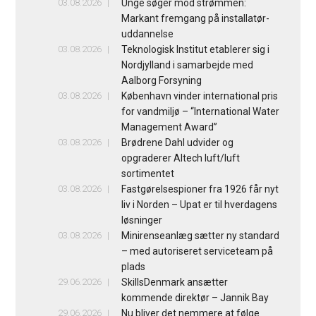
03.08.2026
Unge søger mod strømmen:
Markant fremgang på installatør-
uddannelse
03.08.2026
Teknologisk Institut etablerer sig i
Nordjylland i samarbejde med
Aalborg Forsyning
03.08.2026
København vinder international pris
for vandmiljø – “International Water
Management Award”
03.08.2026
Brødrene Dahl udvider og
opgraderer Altech luft/luft
sortimentet
03.08.2026
Fastgørelsespioner fra 1926 får nyt
liv i Norden – Upat er til hverdagens
løsninger
03.08.2026
Minirenseanlæg sætter ny standard
– med autoriseret serviceteam på
plads
29.06.2026
SkillsDenmark ansætter
kommende direktør – Jannik Bay
29.06.2026
Nu bliver det nemmere at følge