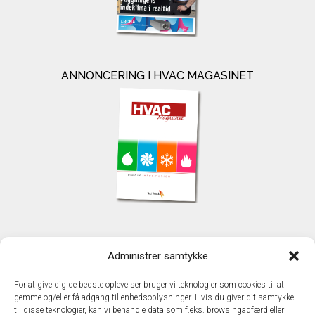
ANNONCERING I HVAC MAGASINET
KONTAKT
Administrer samtykke
TechMedia A/S
Naverland 35
For at give dig de bedste oplevelser bruger vi teknologier som cookies til at
DK - 2600 Glostrup
gemme og/eller få adgang til enhedsoplysninger. Hvis du giver dit samtykke
www.techmedia.dk
til disse teknologier, kan vi behandle data som f.eks. browsingadfærd eller