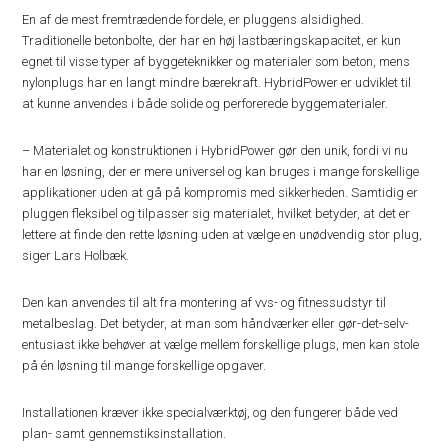
En af de mest fremtrædende fordele, er pluggens alsidighed.
Traditionelle betonbolte, der har en høj lastbæringskapacitet, er kun
egnet til visse typer af byggeteknikker og materialer som beton, mens
nylonplugs har en langt mindre bærekraft. HybridPower er udviklet til
at kunne anvendes i både solide og perforerede byggematerialer.
– Materialet og konstruktionen i HybridPower gør den unik, fordi vi nu
har en løsning, der er mere universel og kan bruges i mange forskellige
applikationer uden at gå på kompromis med sikkerheden. Samtidig er
pluggen fleksibel og tilpasser sig materialet, hvilket betyder, at det er
lettere at finde den rette løsning uden at vælge en unødvendig stor plug,
siger Lars Holbæk.
Den kan anvendes til alt fra montering af vvs- og fitnessudstyr til
metalbeslag. Det betyder, at man som håndværker eller gør-det-selv-
entusiast ikke behøver at vælge mellem forskellige plugs, men kan stole
på én løsning til mange forskellige opgaver.
Installationen kræver ikke specialværktøj, og den fungerer både ved
plan- samt gennemstiksinstallation.