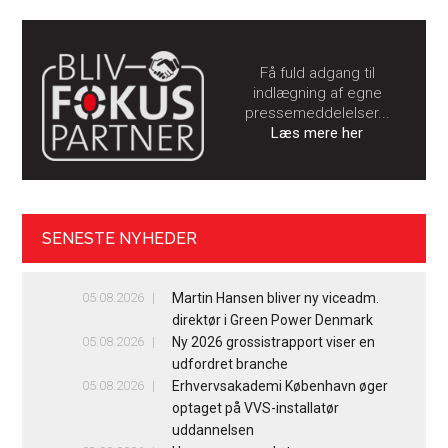
Få fuld adgang til
indlægning af egne
pressemeddelelser...
Læs mere her
SENESTE NYHEDER
05.08.2026
Martin Hansen bliver ny viceadm.
direktør i Green Power Denmark
05.08.2026
Ny 2026 grossistrapport viser en
udfordret branche
05.08.2026
Erhvervsakademi København øger
optaget på VVS-installatør
uddannelsen