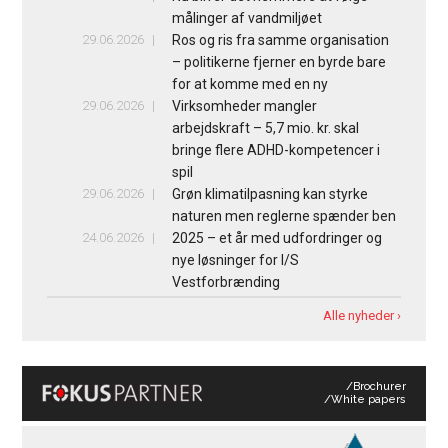
målinger af vandmiljøet
29.06.2026
Ros og ris fra samme organisation
– politikerne fjerner en byrde bare
for at komme med en ny
29.06.2026
Virksomheder mangler
arbejdskraft – 5,7 mio. kr. skal
bringe flere ADHD-kompetencer i
spil
29.06.2026
Grøn klimatilpasning kan styrke
naturen men reglerne spænder ben
24.06.2026
2025 – et år med udfordringer og
nye løsninger for I/S
Vestforbrænding
Alle nyheder ›
/Brochurer
/White papers