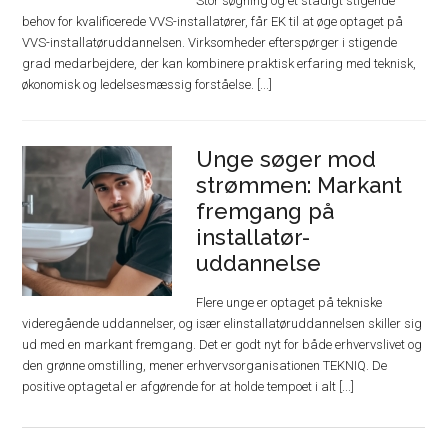
Stor søgning og et stadigt stigende
behov for kvalificerede VVS-installatører, får EK til at øge optaget på
VVS-installatøruddannelsen. Virksomheder efterspørger i stigende
grad medarbejdere, der kan kombinere praktisk erfaring med teknisk,
økonomisk og ledelsesmæssig forståelse. [...]
Unge søger mod
strømmen: Markant
fremgang på
installatør-
uddannelse
Flere unge er optaget på tekniske
videregående uddannelser, og især elinstallatøruddannelsen skiller sig
ud med en markant fremgang. Det er godt nyt for både erhvervslivet og
den grønne omstilling, mener erhvervsorganisationen TEKNIQ. De
positive optagetal er afgørende for at holde tempoet i alt [...]