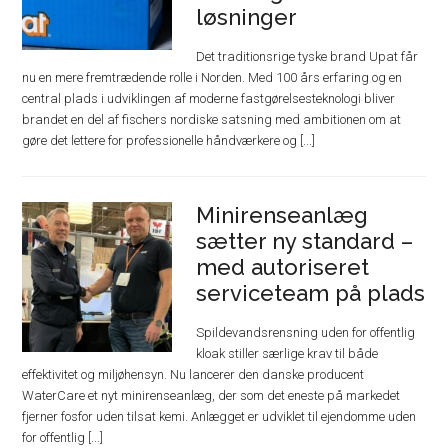
løsninger
Det traditionsrige tyske brand Upat får
nu en mere fremtrædende rolle i Norden. Med 100 års erfaring og en
central plads i udviklingen af moderne fastgørelsesteknologi bliver
brandet en del af fischers nordiske satsning med ambitionen om at
gøre det lettere for professionelle håndværkere og [...]
Minirenseanlæg
sætter ny standard –
med autoriseret
serviceteam på plads
Spildevandsrensning uden for offentlig
kloak stiller særlige krav til både
effektivitet og miljøhensyn. Nu lancerer den danske producent
WaterCare et nyt minirenseanlæg, der som det eneste på markedet
fjerner fosfor uden tilsat kemi. Anlægget er udviklet til ejendomme uden
for offentlig [...]