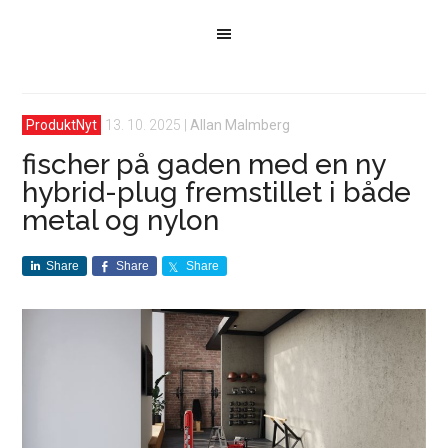
ProduktNyt
13. 10. 2025
|
Allan Malmberg
fischer på gaden med en ny
hybrid-plug fremstillet i både
metal og nylon
Share
Share
Share