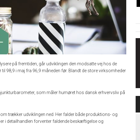
sere på fremtiden, går udviklingen den modsatte vej hos de
r til 98,9 i maj fra 96,9 måneden før. Blandt de store virksomheder
onjunkturbarometer, som måler humøret hos dansk erhvervsliv på
 som trækker udviklingen ned. Her falder både produktions- og
 i detailhandlen forventer faldende beskæftigelse og