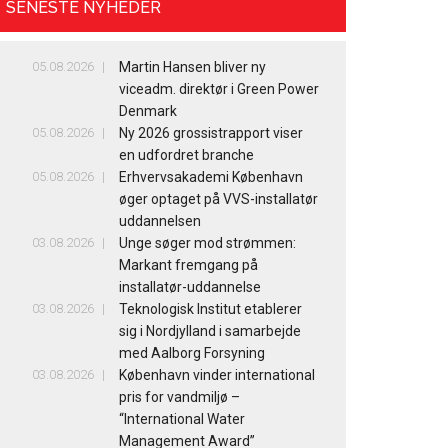
SENESTE NYHEDER
05.08.2026
Martin Hansen bliver ny
viceadm. direktør i Green Power
Denmark
05.08.2026
Ny 2026 grossistrapport viser
en udfordret branche
05.08.2026
Erhvervsakademi København
øger optaget på VVS-installatør
uddannelsen
03.08.2026
Unge søger mod strømmen:
Markant fremgang på
installatør-uddannelse
03.08.2026
Teknologisk Institut etablerer
sig i Nordjylland i samarbejde
med Aalborg Forsyning
03.08.2026
København vinder international
pris for vandmiljø –
“International Water
Management Award”