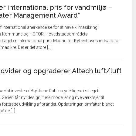
 international pris for vandmiljø –
Water Management Award”
 international anerkendelse for at have klimasikring i
ns Kommune og HOFOR, Hovedstadsområdets
taget en international pris i Madrid for Københavns indsats for
asikre. Det er det store [...]
dvider og opgraderer Altech luft/luft
vækst investerer Brødrene Dahl nu yderligere i sit eget
rien får nyt design, flere modeller og nye værktøjer til
n fortsatte udvikling af brandet. Opdateringen omfatter blandt
 de [...]