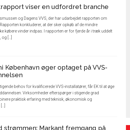
trapport viser en udfordret branche
. Rasmussen og Dagens VVS, der har udarbejdet rapporten om
Rapporten konkluderer, at der sker opkøb af de mindre
e købere vinder indpas. I rapporten er for fjerde år i træk uddelt
og [...]
i København øger optaget på VVS-
annelsen
igende behov for kvalificerede VVS-installatører, får EK til at øge
uddannelsen. Virksomheder efterspørger i stigende grad
inere praktisk erfaring med teknisk, økonomisk og
...]
 strømmen: Markant fremgang på