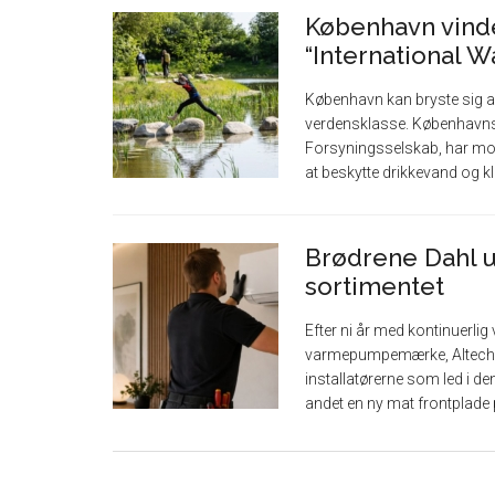
København vinder
“International 
København kan bryste sig af
verdensklasse. Københav
Forsyningsselskab, har mod
at beskytte drikkevand og klim
Brødrene Dahl u
sortimentet
Efter ni år med kontinuerlig 
varmepumpemærke, Altech. Se
installatørerne som led i de
andet en ny mat frontplade på