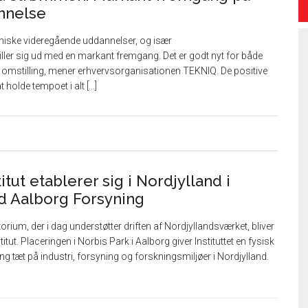
annelse
kniske videregående uddannelser, og især
iller sig ud med en markant fremgang. Det er godt nyt for både
e omstilling, mener erhvervsorganisationen TEKNIQ. De positive
holde tempoet i alt [...]
itut etablerer sig i Nordjylland i
 Aalborg Forsyning
ium, der i dag understøtter driften af Nordjyllandsværket, bliver
itut. Placeringen i Norbis Park i Aalborg giver Instituttet en fysisk
g tæt på industri, forsyning og forskningsmiljøer i Nordjylland.