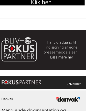
Få fuld adgang til
indlægning af egne
pressemeddelelser...
Læs mere her
/Nyheder
Danvak
Manglende dokumentation og