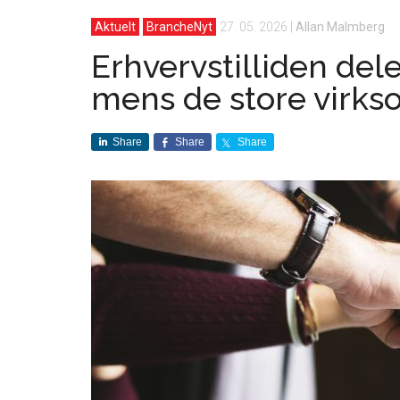
Aktuelt
BrancheNyt
27. 05. 2026
|
Allan Malmberg
Erhvervstilliden dele
mens de store virk
Share
Share
Share