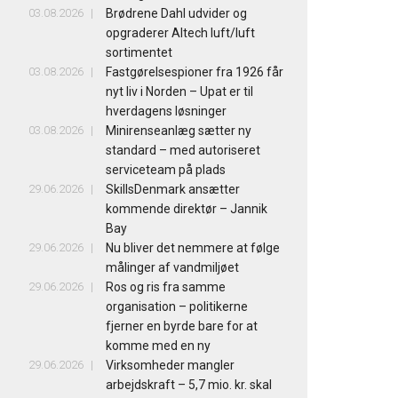
03.08.2026
Brødrene Dahl udvider og
opgraderer Altech luft/luft
sortimentet
03.08.2026
Fastgørelsespioner fra 1926 får
nyt liv i Norden – Upat er til
hverdagens løsninger
03.08.2026
Minirenseanlæg sætter ny
standard – med autoriseret
serviceteam på plads
29.06.2026
SkillsDenmark ansætter
kommende direktør – Jannik
Bay
29.06.2026
Nu bliver det nemmere at følge
målinger af vandmiljøet
29.06.2026
Ros og ris fra samme
organisation – politikerne
fjerner en byrde bare for at
komme med en ny
29.06.2026
Virksomheder mangler
arbejdskraft – 5,7 mio. kr. skal