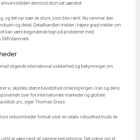
erhvervstilliden derimod stort set uændret.
et hug, og det var især de store, som blev ramt. Nu rammer den
dustri og detail. Detailhandlen melder i højere grad melder om
ilket kan være begyndende tegn på problemer med
ra SMVdanmark.
mheder
ed stigende international usikkerhed og bekymringer om
er vi, skyldes større bevidsthed omkring krigen i Iran og dens
sponerede over for internationale markeder og globale
opolitisk uro, siger Thomas Gress.
e virksomheder fortsat viser en relativ robusthed trods de
er ud til at være ramt af samme pessimisme. Det vidner om et