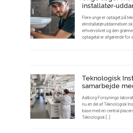
installatør-udd
Flere unge er optaget på te
elinstallatøruddannelsen sk
erhvervslivet og den grønn
optagetal er afgørende for at 
Teknologisk Inst
samarbejde med
Aalborg Forsynings laborator
nu en del af Teknologisk Inst
base med en central placerin
Teknologisk [...]