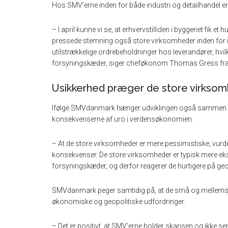
Hos SMV’erne inden for både industri og detailhandel er 
– I april kunne vi se, at erhvervstilliden i byggeriet fik 
pressede stemning også store virksomheder inden for in
utilstrækkelige ordrebeholdninger hos leverandører, hv
forsyningskæder, siger cheføkonom Thomas Gress f
Usikkerhed præger de store virkso
Ifølge SMVdanmark hænger udviklingen også sammen m
konsekvenserne af uro i verdensøkonomien.
– At de store virksomheder er mere pessimistiske, vurder
konsekvenser. De store virksomheder er typisk mere ek
forsyningskæder, og derfor reagerer de hurtigere på ge
SMVdanmark peger samtidig på, at de små og mellemstor
økonomiske og geopolitiske udfordringer.
– Det er positivt, at SMV’erne holder skansen og ikke s