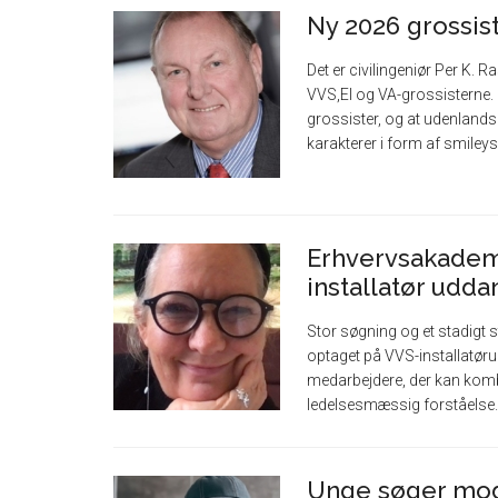
Ny 2026 grossis
Det er civilingeniør Per K
VVS,El og VA-grossisterne. 
grossister, og at udenlandsk
karakterer i form af smileys, 
Erhvervsakadem
installatør udd
Stor søgning og et stadigt st
optaget på VVS-installatør
medarbejdere, der kan komb
ledelsesmæssig forståelse. [
Unge søger mod