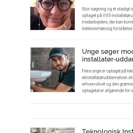
Stor søgning og et stadigt st
optaget på VVS-installatør
medarbejdere, der kan komb
ledelsesmæssig forståelse. [
Unge søger mod
installatør-udd
Flere unge er optaget på te
elinstallatøruddannelsen sk
erhvervslivet og den grønn
optagetal er afgørende for at 
Teknologisk Inst