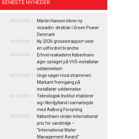
SENESTE NYHEDER
05.08.2026
Martin Hansen bliver ny
viceadm. direktør i Green Power
Denmark
05.08.2026
Ny 2026 grossistrapport viser
en udfordret branche
05.08.2026
Erhvervsakademi København
øger optaget på VVS-installatør
uddannelsen
03.08.2026
Unge søger mod strømmen:
Markant fremgang på
installatør-uddannelse
03.08.2026
Teknologisk Institut etablerer
sig i Nordjylland i samarbejde
med Aalborg Forsyning
03.08.2026
København vinder international
pris for vandmiljø –
“International Water
Management Award”