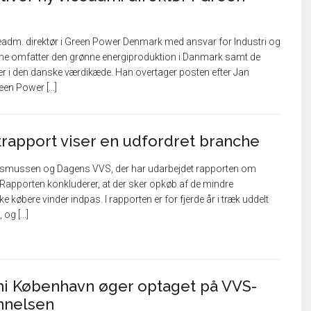
ceadm. direktør i Green Power Denmark med ansvar for Industri og
ne omfatter den grønne energiproduktion i Danmark samt de
 i den danske værdikæde. Han overtager posten efter Jan
en Power [...]
trapport viser en udfordret branche
. Rasmussen og Dagens VVS, der har udarbejdet rapporten om
Rapporten konkluderer, at der sker opkøb af de mindre
e købere vinder indpas. I rapporten er for fjerde år i træk uddelt
og [...]
i København øger optaget på VVS-
annelsen