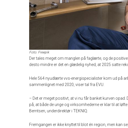
Foto: Freepik
Der tales meget om manglen på faglærte, og de positive t
desto mindre er det en glædelig nyhed, at 2025 satte re
Hele 564 nyudlærte vvs-energispecialister kom ud på arb
sammenlignet med 2020, viser tal fra EVU.
– Det er meget positivt, at vi nu får banket kurven opad.
på, at både de unge og virksomhederne er klar til at løf
Berntsen, underdirektør i TEKNIQ.
Fremgangen er ikke knyttet til blot én region, men kan s