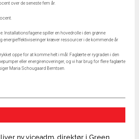
rocent over de seneste fem år.
rocent.
e. Installationsfagene spiller en hovedrolle i den grønne
g energieffektiviseringer kræver ressourcer i de kommende år
 trykket oppe for at komme helt i mål. Faglærte er rygraden i den
mepumper eller energirenoveringer, og vi har brug for flere faglærte
, siger Maria Schougaard Berntsen.
iver ny viceadm. direktør i Green