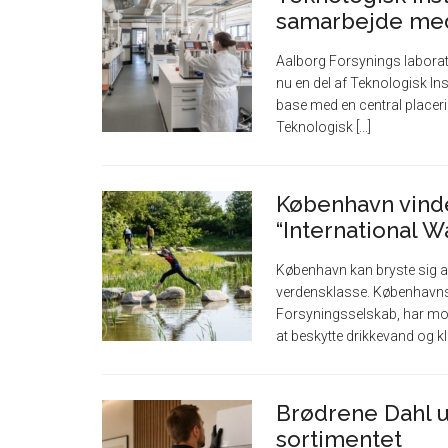
samarbejde med
Aalborg Forsynings laborator
nu en del af Teknologisk Inst
base med en central placerin
Teknologisk [...]
København vinder
“International 
København kan bryste sig af
verdensklasse. Københav
Forsyningsselskab, har mod
at beskytte drikkevand og klim
Brødrene Dahl u
sortimentet