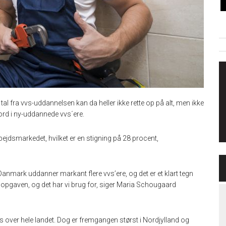
al fra vvs-uddannelsen kan da heller ikke rette op på alt, men ikke
kord i ny-uddannede vvs´ere.
ejdsmarkedet, hvilket er en stigning på 28 procent,
 Danmark uddanner markant flere vvs’ere, og det er et klart tegn
te opgaven, og det har vi brug for, siger Maria Schougaard
es over hele landet. Dog er fremgangen størst i Nordjylland og