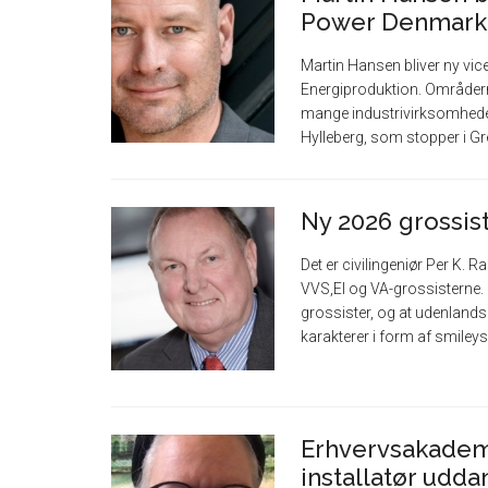
Power Denmark
Martin Hansen bliver ny vi
Energiproduktion. Områder
mange industrivirksomheder
Hylleberg, som stopper i Gre
Ny 2026 grossis
Det er civilingeniør Per K
VVS,El og VA-grossisterne. 
grossister, og at udenlandsk
karakterer i form af smileys, 
Erhvervsakadem
installatør udd