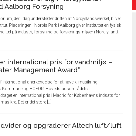
 Aalborg Forsyning
ium, der i dag understøtter driften af Nordjyllandsværket, bliver
itut. Placeringen i Norbis Park i Aalborg giver Instituttet en fysisk
g tæt på industri, forsyning og forskningsmiljøer i Nordjylland.
 international pris for vandmiljø –
Water Management Award”
 international anerkendelse for at have klimasikring i
ns Kommune og HOFOR, Hovedstadsområdets
taget en international pris i Madrid for Københavns indsats for
asikre. Det er det store [...]
dvider og opgraderer Altech luft/luft