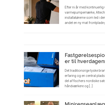
Efter ni år med kontinuerlig 
varmepumpemærke, Altech. Se
installatørerne som led i de
andet en ny mat frontplade på
Fastgørelsespion
er til hverdagen
Det traditionsrige tyske br
erfaring og en central plads
del af fischers nordiske sa
håndværkere og [...]
Minirenseanlæg 