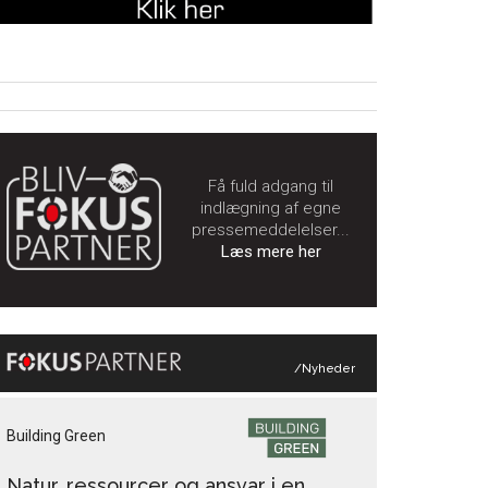
Få fuld adgang til
indlægning af egne
pressemeddelelser...
Læs mere her
/Nyheder
Building Green
Natur, ressourcer og ansvar i en