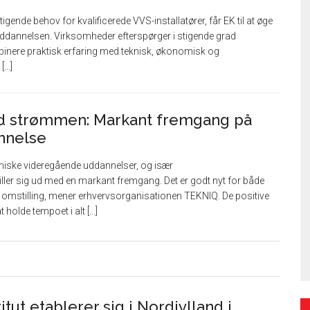
igende behov for kvalificerede VVS-installatører, får EK til at øge
uddannelsen. Virksomheder efterspørger i stigende grad
inere praktisk erfaring med teknisk, økonomisk og
...]
 strømmen: Markant fremgang på
annelse
kniske videregående uddannelser, og især
iller sig ud med en markant fremgang. Det er godt nyt for både
e omstilling, mener erhvervsorganisationen TEKNIQ. De positive
holde tempoet i alt [...]
itut etablerer sig i Nordjylland i