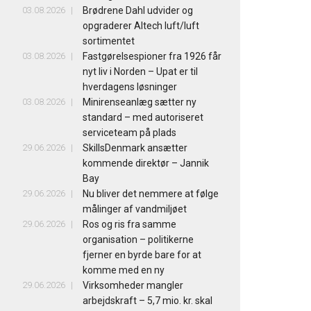
03.08.2026
Brødrene Dahl udvider og
opgraderer Altech luft/luft
sortimentet
03.08.2026
Fastgørelsespioner fra 1926 får
nyt liv i Norden – Upat er til
hverdagens løsninger
03.08.2026
Minirenseanlæg sætter ny
standard – med autoriseret
serviceteam på plads
29.06.2026
SkillsDenmark ansætter
kommende direktør – Jannik
Bay
29.06.2026
Nu bliver det nemmere at følge
målinger af vandmiljøet
29.06.2026
Ros og ris fra samme
organisation – politikerne
fjerner en byrde bare for at
komme med en ny
29.06.2026
Virksomheder mangler
arbejdskraft – 5,7 mio. kr. skal