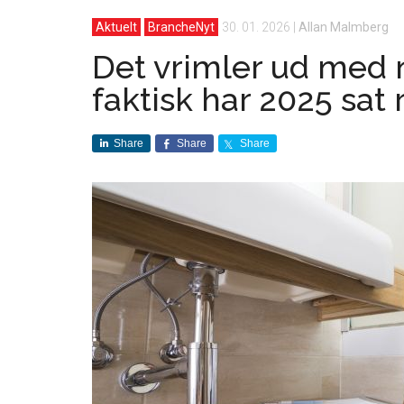
Aktuelt
BrancheNyt
30. 01. 2026
|
Allan Malmberg
Det vrimler ud med 
faktisk har 2025 sat
Share
Share
Share