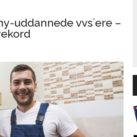
ny-uddannede vvs´ere –
 rekord