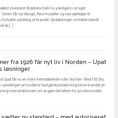
vækst investerer Brødrene Dahl nu yderligere i sit eget
rien får nyt design, flere modeller og nye værktøjer til
n fortsatte udvikling af brandet. Opdateringen omfatter blandt
 de [...]
er fra 1926 får nyt liv i Norden – Upat
s løsninger
and Upat får nu en mere fremtrædende rolle i Norden. Med 100 års
 i udviklingen af moderne fastgørelsesteknologi bliver brandet en
tsning med ambitionen om at gøre det lettere for professionelle
sætter ny standard – med autoriseret