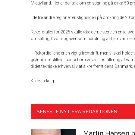
Midtjylland. Her er der tale om en stigning på cirka 50 p
I de tre andre regioner er stigningen på omkring de 20 p
Rekordtallet for 2025 skulle ikke gerne være en enlig sval
omstilling, hvor opgaver som udrulning af fjernvarme o
– Rekordtallene er en vigtig fremdrift, men vi skal holde
grønne omstilling, uanset om vi taler installering af var
til det tekniske erhvervsliv at sikre fremtidens Danmark
Kilde: Tekniq
SENESTE NYT FRA REDAKTIONEN
Martin Hansen bl