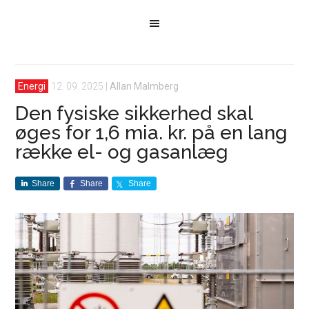
Energi
12. 09. 2025
|
Allan Malmberg
Den fysiske sikkerhed skal
øges for 1,6 mia. kr. på en lang
række el- og gasanlæg
Share
Share
Share