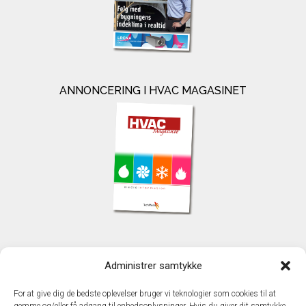
ANNONCERING I HVAC MAGASINET
KONTAKT
Administrer samtykke
TechMedia A/S
Naverland 35
For at give dig de bedste oplevelser bruger vi teknologier som cookies til at
DK - 2600 Glostrup