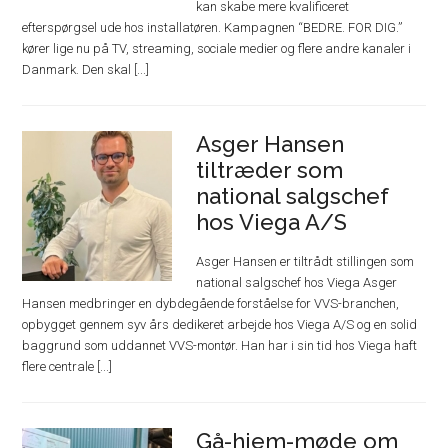
kan skabe mere kvalificeret
efterspørgsel ude hos installatøren. Kampagnen “BEDRE. FOR DIG.”
kører lige nu på TV, streaming, sociale medier og flere andre kanaler i
Danmark. Den skal [...]
Asger Hansen
tiltræder som
national salgschef
hos Viega A/S
Asger Hansen er tiltrådt stillingen som
national salgschef hos Viega Asger
Hansen medbringer en dybdegående forståelse for VVS-branchen,
opbygget gennem syv års dedikeret arbejde hos Viega A/S og en solid
baggrund som uddannet VVS-montør. Han har i sin tid hos Viega haft
flere centrale [...]
Gå-hjem-møde om