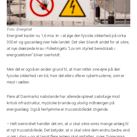
Foto: Energinet
Energinet kaster nu 1,6 mia. kr. i at øge den fysiske sikkerhed på cirka
350 el- og gasanlæg over hele landet. Det sker blandt andet for at sikre,
at nye skærpede krav i Folketingets ”Lov om styrket beredskab i
energisektoren” bliver overholdt.
Men det er også en anden grund til, at man retter sine øjne på den
fysiske sikkerhed i en tid, hvor det ellers ofte er cybertruslerne, som er
mest i vælten.
Flere af Danmarks nabolande har allerede oplevet sabotage mod
kritisk infrastruktur, mystiske brande og ulovlig indtrængen på
energianlæg. Også herhjemme er trusselsbilledet stigende.
– Helt overordnet handler det om, at vi skal sikre vores mange anlæg til
et nyt trusselsbillede. Det betyder, at vi skal sikre dem endnu bedre, end
vi gør i dag – og at langt flere anlæg skal omfattes, siger Signe Horn