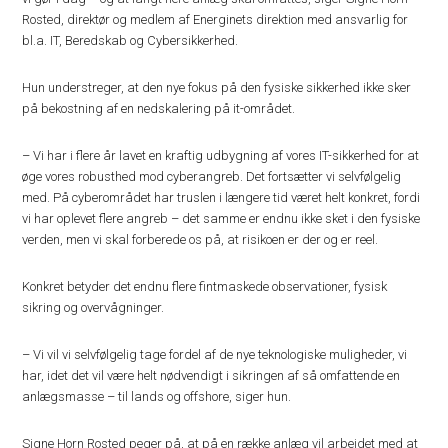
Rosted, direktør og medlem af Energinets direktion med ansvarlig for
bl.a. IT, Beredskab og Cybersikkerhed.
Hun understreger, at den nye fokus på den fysiske sikkerhed ikke sker
på bekostning af en nedskalering på it-området.
– Vi har i flere år lavet en kraftig udbygning af vores IT-sikkerhed for at
øge vores robusthed mod cyberangreb. Det fortsætter vi selvfølgelig
med. På cyberområdet har truslen i længere tid været helt konkret, fordi
vi har oplevet flere angreb – det samme er endnu ikke sket i den fysiske
verden, men vi skal forberede os på, at risikoen er der og er reel.
Konkret betyder det endnu flere fintmaskede observationer, fysisk
sikring og overvågninger.
– Vi vil vi selvfølgelig tage fordel af de nye teknologiske muligheder, vi
har, idet det vil være helt nødvendigt i sikringen af så omfattende en
anlægsmasse – til lands og offshore, siger hun.
Signe Horn Rosted peger på, at på en række anlæg vil arbejdet med at