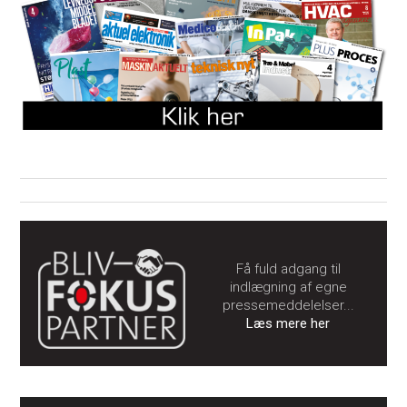
Få fuld adgang til
indlægning af egne
pressemeddelelser...
Læs mere her