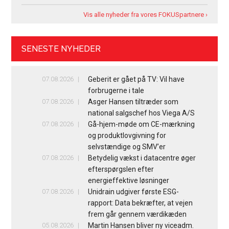
Vis alle nyheder fra vores FOKUSpartnere ›
SENESTE NYHEDER
07.08.2026
Geberit er gået på TV: Vil have
forbrugerne i tale
07.08.2026
Asger Hansen tiltræder som
national salgschef hos Viega A/S
07.08.2026
Gå-hjem-møde om CE-mærkning
og produktlovgivning for
selvstændige og SMV’er
07.08.2026
Betydelig vækst i datacentre øger
efterspørgslen efter
energieffektive løsninger
07.08.2026
Unidrain udgiver første ESG-
rapport: Data bekræfter, at vejen
frem går gennem værdikæden
05.08.2026
Martin Hansen bliver ny viceadm.