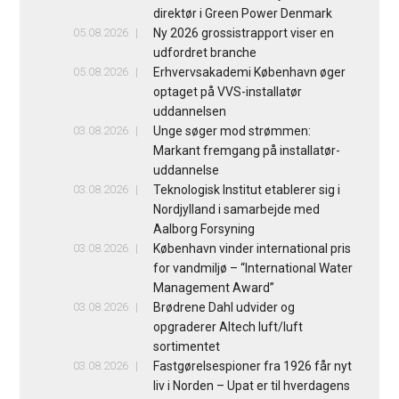
direktør i Green Power Denmark
05.08.2026
Ny 2026 grossistrapport viser en
udfordret branche
05.08.2026
Erhvervsakademi København øger
optaget på VVS-installatør
uddannelsen
03.08.2026
Unge søger mod strømmen:
Markant fremgang på installatør-
uddannelse
03.08.2026
Teknologisk Institut etablerer sig i
Nordjylland i samarbejde med
Aalborg Forsyning
03.08.2026
København vinder international pris
for vandmiljø – “International Water
Management Award”
03.08.2026
Brødrene Dahl udvider og
opgraderer Altech luft/luft
sortimentet
03.08.2026
Fastgørelsespioner fra 1926 får nyt
liv i Norden – Upat er til hverdagens