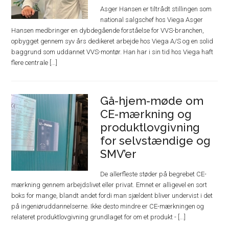
Asger Hansen er tiltrådt stillingen som
national salgschef hos Viega Asger
Hansen medbringer en dybdegående forståelse for VVS-branchen,
opbygget gennem syv års dedikeret arbejde hos Viega A/S og en solid
baggrund som uddannet VVS-montør. Han har i sin tid hos Viega haft
flere centrale [...]
Gå-hjem-møde om
CE-mærkning og
produktlovgivning
for selvstændige og
SMV’er
De allerfleste støder på begrebet CE-
mærkning gennem arbejdslivet eller privat. Emnet er alligevel en sort
boks for mange, blandt andet fordi man sjældent bliver undervist i det
på ingeniøruddannelserne. Ikke desto mindre er CE-mærkningen og
relateret produktlovgivning grundlaget for om et produkt - [...]