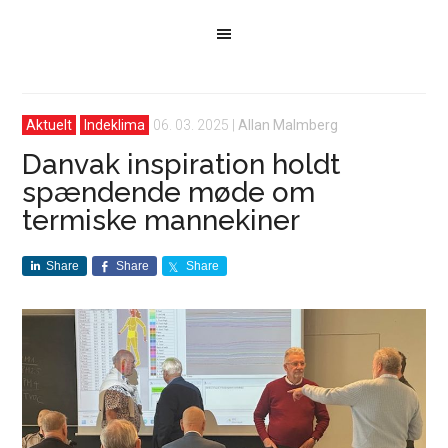
Aktuelt
Indeklima
06. 03. 2025
|
Allan Malmberg
Danvak inspiration holdt
spændende møde om
termiske mannekiner
Share
Share
Share