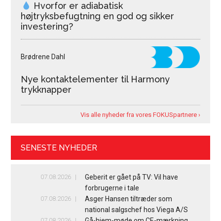
Hvorfor er adiabatisk
højtryksbefugtning en god og sikker
investering?
Brødrene Dahl
Nye kontaktelementer til Harmony
trykknapper
Vis alle nyheder fra vores FOKUSpartnere ›
SENESTE NYHEDER
07.08.2026
Geberit er gået på TV: Vil have
forbrugerne i tale
07.08.2026
Asger Hansen tiltræder som
national salgschef hos Viega A/S
07.08.2026
Gå-hjem-møde om CE-mærkning