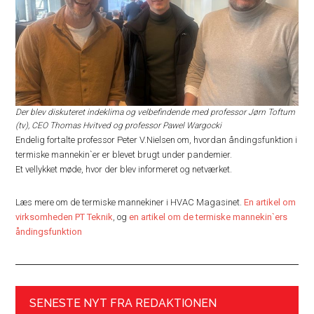
Der blev diskuteret indeklima og velbefindende med professor Jørn Toftum
(tv), CEO Thomas Hvitved og professor Pawel Wargocki
Endelig fortalte professor Peter V.Nielsen om, hvordan åndingsfunktion i
termiske mannekin`er er blevet brugt under pandemier.
Et vellykket møde, hvor der blev informeret og netværket.
Læs mere om de termiske mannekiner i HVAC Magasinet.
En artikel om
virksomheden PT Teknik
, og
en artikel om de termiske mannekin`ers
åndingsfunktion
SENESTE NYT FRA REDAKTIONEN