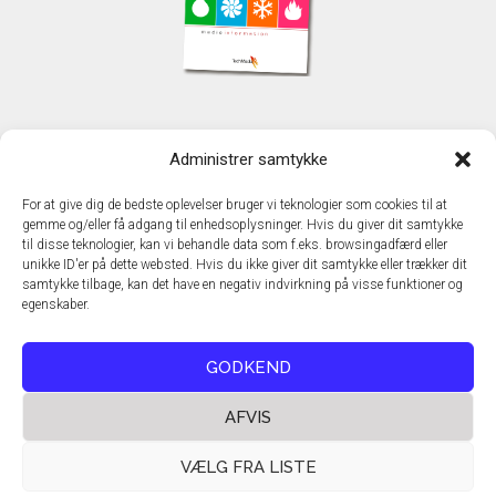
KONTAKT
Administrer samtykke
TechMedia A/S
Naverland 35
For at give dig de bedste oplevelser bruger vi teknologier som cookies til at
DK - 2600 Glostrup
gemme og/eller få adgang til enhedsoplysninger. Hvis du giver dit samtykke
www.techmedia.dk
til disse teknologier, kan vi behandle data som f.eks. browsingadfærd eller
Telefon: +45 43 24 26 28
unikke ID'er på dette websted. Hvis du ikke giver dit samtykke eller trækker dit
samtykke tilbage, kan det have en negativ indvirkning på visse funktioner og
E-mail:
info@techmedia.dk
egenskaber.
Privatlivspolitik
Cookiepolitik
GODKEND
AFVIS
VÆLG FRA LISTE