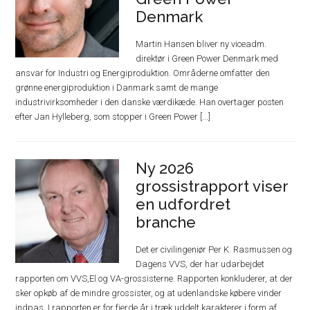
Denmark
Martin Hansen bliver ny viceadm.
direktør i Green Power Denmark med
ansvar for Industri og Energiproduktion. Områderne omfatter den
grønne energiproduktion i Danmark samt de mange
industrivirksomheder i den danske værdikæde. Han overtager posten
efter Jan Hylleberg, som stopper i Green Power [...]
Ny 2026
grossistrapport viser
en udfordret
branche
Det er civilingeniør Per K. Rasmussen og
Dagens VVS, der har udarbejdet
rapporten om VVS,El og VA-grossisterne. Rapporten konkluderer, at der
sker opkøb af de mindre grossister, og at udenlandske købere vinder
indpas. I rapporten er for fjerde år i træk uddelt karakterer i form af