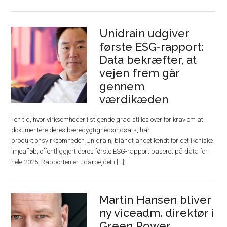
Unidrain udgiver
første ESG-rapport:
Data bekræfter, at
vejen frem går
gennem
værdikæden
I en tid, hvor virksomheder i stigende grad stilles over for krav om at
dokumentere deres bæredygtighedsindsats, har
produktionsvirksomheden Unidrain, blandt andet kendt for det ikoniske
linjeafløb, offentliggjort deres første ESG-rapport baseret på data for
hele 2025. Rapporten er udarbejdet i [...]
Martin Hansen bliver
ny viceadm. direktør i
Green Power