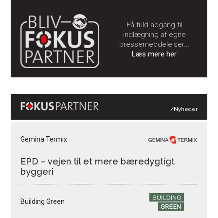
Få fuld adgang til
indlægning af egne
pressemeddelelser...
Læs mere her
/Nyheder
Gemina Termix
EPD – vejen til et mere bæredygtigt
byggeri
Building Green