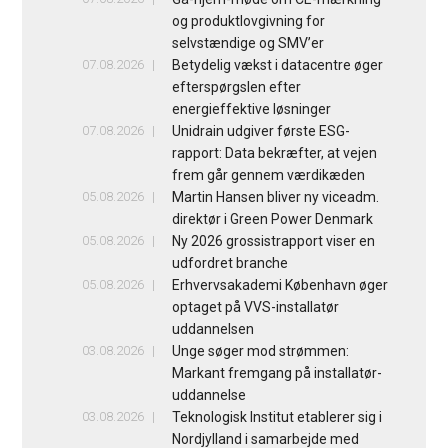
og produktlovgivning for
selvstændige og SMV’er
07.08.2026
Betydelig vækst i datacentre øger
efterspørgslen efter
energieffektive løsninger
07.08.2026
Unidrain udgiver første ESG-
rapport: Data bekræfter, at vejen
frem går gennem værdikæden
05.08.2026
Martin Hansen bliver ny viceadm.
direktør i Green Power Denmark
05.08.2026
Ny 2026 grossistrapport viser en
udfordret branche
05.08.2026
Erhvervsakademi København øger
optaget på VVS-installatør
uddannelsen
03.08.2026
Unge søger mod strømmen:
Markant fremgang på installatør-
uddannelse
03.08.2026
Teknologisk Institut etablerer sig i
Nordjylland i samarbejde med