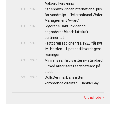
Aalborg Forsyning
03.08.2026
København vinder international pris
for vandmiljø – “International Water
Management Award”
03.08.2026
Brødrene Dahl udvider og
opgraderer Altech luft/luft
sortimentet
03.08.2026
Fastgørelsespioner fra 1926 får nyt
liv i Norden – Upat er til hverdagens
løsninger
03.08.2026
Minirenseanlæg sætter ny standard
– med autoriseret serviceteam på
plads
29.06.2026
SkillsDenmark ansætter
kommende direktør – Jannik Bay
Alle nyheder ›