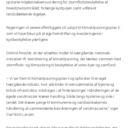
opstarte miljøkonsekvensvurdering for stormflodsbeskyttelse af
hovedstadsområdet, forlænge kystpuljen samt udføre et
landsdækkende digetjek.
Regeringen vil senere offentliggøre sit udspil til Klimatilpasningsplan II,
som vil have fokus på at øge fremdriften og investeringerne i
kystbeskyttelse yderligere.
DANVA foreslår, at der afsættes midler til tværgående, nationale
indsatser ift. koordinering af klimatilpasning, der tænkes sammen med
stormflods- og klimasikring til beskyttelse af vores byer og samfund.
– Vi ser frem til Klimatilpasningsplan II og opfordrer til en øget
tværgående indsats, hvor alle kilder til oversvømmelse af byerne og
kritisk infrastruktur inddrages i at finde løsninger. Håndteringen af de
øgede vandmasser kræver handling, både langs kysterne og inde i
landet. Det kræver penge til kommunerne og vandselskabernes
håndtering at sammentænke koordineringen af vandmasserne,” siger
Carl-Emil Larsen.
Finanslovsforslaget afgiver ikke nye midler til drikkevandsfonden, der