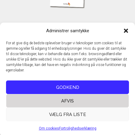
KONTAKT
Administrer samtykke
TechMedia A/S
Naverland 35
For at give dig de bedste oplevelser bruger vi teknologier som cookies til at
DK - 2600 Glostrup
gemme og/eller få adgang til enhedsoplysninger. Hvis du giver dit samtykke
www.techmedia.dk
til disse teknologier, kan vi behandle data som f.eks. browsingadfærd eller
Telefon: +45 43 24 26 28
unikke ID'er på dette websted. Hvis du ikke giver dit samtykke eller trækker dit
samtykke tilbage, kan det have en negativ indvirkning på visse funktioner og
E-mail:
info@techmedia.dk
egenskaber.
Privatlivspolitik
Cookiepolitik
GODKEND
AFVIS
VÆLG FRA LISTE
Om cookies
Fortrolighedserklæring