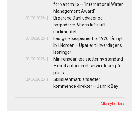
for vandmiljø – “International Water
Management Award”
03.08.2026
Brødrene Dahl udvider og
opgraderer Altech luft/luft
sortimentet
03.08.2026
Fastgørelsespioner fra 1926 får nyt
liv i Norden – Upat er til hverdagens
løsninger
03.08.2026
Minirenseanlæg sætter ny standard
– med autoriseret serviceteam på
plads
29.06.2026
SkillsDenmark ansætter
kommende direktør – Jannik Bay
Alle nyheder ›