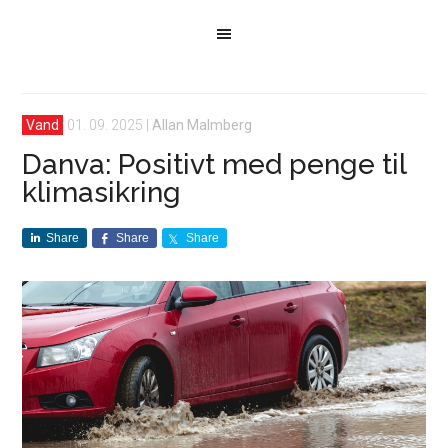
Vand
01. 09. 2025
|
Allan Malmberg
Danva: Positivt med penge til
klimasikring
Share
Share
Share