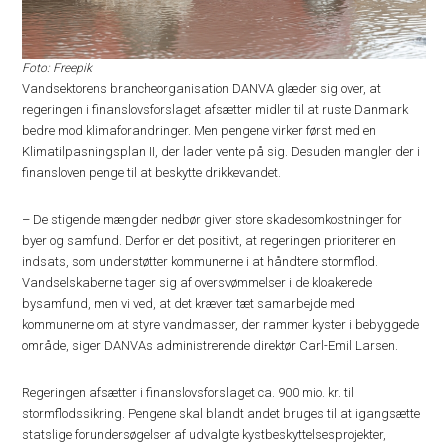
Foto: Freepik
Vandsektorens brancheorganisation DANVA glæder sig over, at
regeringen i finanslovsforslaget afsætter midler til at ruste Danmark
bedre mod klimaforandringer. Men pengene virker først med en
Klimatilpasningsplan II, der lader vente på sig. Desuden mangler der i
finansloven penge til at beskytte drikkevandet.
– De stigende mængder nedbør giver store skadesomkostninger for
byer og samfund. Derfor er det positivt, at regeringen prioriterer en
indsats, som understøtter kommunerne i at håndtere stormflod.
Vandselskaberne tager sig af oversvømmelser i de kloakerede
bysamfund, men vi ved, at det kræver tæt samarbejde med
kommunerne om at styre vandmasser, der rammer kyster i bebyggede
område, siger DANVAs administrerende direktør Carl-Emil Larsen.
Regeringen afsætter i finanslovsforslaget ca. 900 mio. kr. til
stormflodssikring. Pengene skal blandt andet bruges til at igangsætte
statslige forundersøgelser af udvalgte kystbeskyttelsesprojekter,