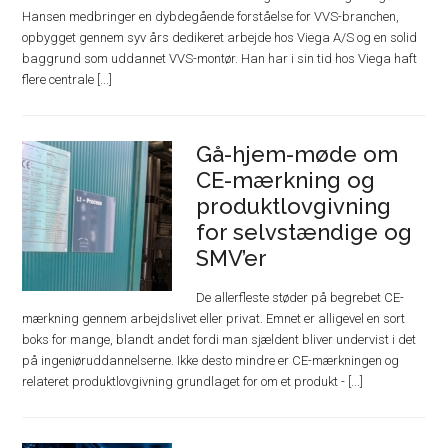
Hansen medbringer en dybdegående forståelse for VVS-branchen,
opbygget gennem syv års dedikeret arbejde hos Viega A/S og en solid
baggrund som uddannet VVS-montør. Han har i sin tid hos Viega haft
flere centrale [...]
Gå-hjem-møde om
CE-mærkning og
produktlovgivning
for selvstændige og
SMV’er
De allerfleste støder på begrebet CE-
mærkning gennem arbejdslivet eller privat. Emnet er alligevel en sort
boks for mange, blandt andet fordi man sjældent bliver undervist i det
på ingeniøruddannelserne. Ikke desto mindre er CE-mærkningen og
relateret produktlovgivning grundlaget for om et produkt - [...]