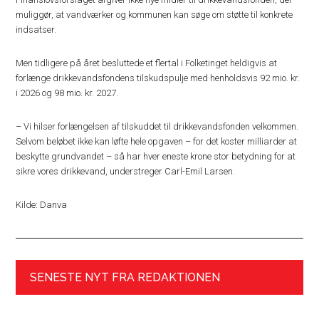
muliggør, at vandværker og kommunen kan søge om støtte til konkrete
indsatser.
Men tidligere på året besluttede et flertal i Folketinget heldigvis at
forlænge drikkevandsfondens tilskudspulje med henholdsvis 92 mio. kr.
i 2026 og 98 mio. kr. 2027.
– Vi hilser forlængelsen af tilskuddet til drikkevandsfonden velkommen.
Selvom beløbet ikke kan løfte hele opgaven – for det koster milliarder at
beskytte grundvandet – så har hver eneste krone stor betydning for at
sikre vores drikkevand, understreger Carl-Emil Larsen.
Kilde: Danva
SENESTE NYT FRA REDAKTIONEN