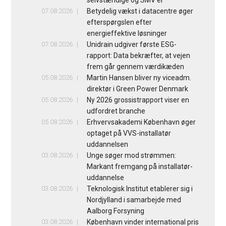
selvstændige og SMV’er
07.08.2026
Betydelig vækst i datacentre øger
efterspørgslen efter
energieffektive løsninger
07.08.2026
Unidrain udgiver første ESG-
rapport: Data bekræfter, at vejen
frem går gennem værdikæden
05.08.2026
Martin Hansen bliver ny viceadm.
direktør i Green Power Denmark
05.08.2026
Ny 2026 grossistrapport viser en
udfordret branche
05.08.2026
Erhvervsakademi København øger
optaget på VVS-installatør
uddannelsen
03.08.2026
Unge søger mod strømmen:
Markant fremgang på installatør-
uddannelse
03.08.2026
Teknologisk Institut etablerer sig i
Nordjylland i samarbejde med
Aalborg Forsyning
03.08.2026
København vinder international pris