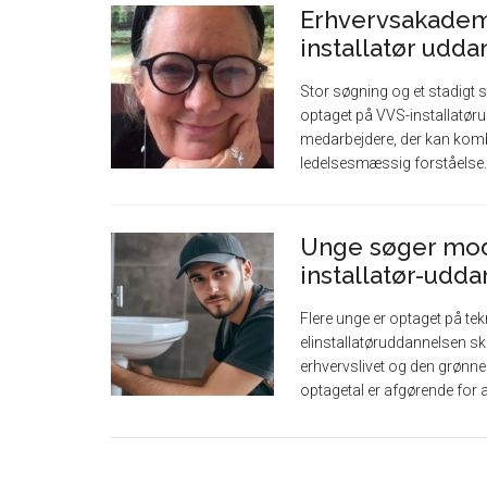
Erhvervsakadem
installatør udd
Stor søgning og et stadigt st
optaget på VVS-installatør
medarbejdere, der kan komb
ledelsesmæssig forståelse. [
Unge søger mod
installatør-udd
Flere unge er optaget på te
elinstallatøruddannelsen sk
erhvervslivet og den grønn
optagetal er afgørende for at 