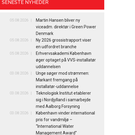
SENESTE NYHEDER
05.08.2026
Martin Hansen bliver ny
viceadm. direktør i Green Power
Denmark
05.08.2026
Ny 2026 grossistrapport viser
en udfordret branche
05.08.2026
Erhvervsakademi København
øger optaget på VVS-installatør
uddannelsen
03.08.2026
Unge søger mod strømmen:
Markant fremgang på
installatør-uddannelse
03.08.2026
Teknologisk Institut etablerer
sig i Nordjylland i samarbejde
med Aalborg Forsyning
03.08.2026
København vinder international
pris for vandmiljø –
“International Water
Management Award”