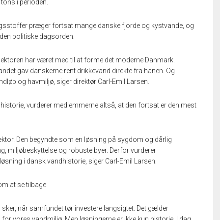
tons i perioden.
ingsstoffer præger fortsat mange danske fjorde og kystvande, og
å den politiske dagsorden.
dsektoren har været med til at forme det moderne Danmark.
andet gav danskerne rent drikkevand direkte fra hanen. Og
dløb og havmiljø, siger direktør Carl-Emil Larsen.
istorie, vurderer medlemmerne altså, at den fortsat er den mest
ktor. Den begyndte som en løsning på sygdom og dårlig
g, miljøbeskyttelse og robuste byer. Derfor vurderer
sning i dansk vandhistorie, siger Carl-Emil Larsen.
m at se tilbage.
n sker, når samfundet tør investere langsigtet. Det gælder
or vores vandmiljø. Men løsningerne er ikke kun historie. I dag