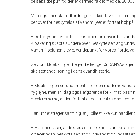
de såkaldte punktkilder er dermed faldet med ca. 20.000 
Men også her står udfordringerne i kø. Iltsvind og nær
behovet for beskyttelse af vandmiljøet er fortsat højt p
– De tre løsninger fortæller historien om, hvordan van
Kloakering skabte sundere byer. Beskyttelsen af grundv
Vandmiljøplanen blev et vendepunkt for vores fjorde, van
Selv om kloakeringen begyndte længe før DANVAs egen h
skelsættende løsning i dansk vandhistorie.
– Kloakeringen er fundamentet for den moderne vandse
hygiejne, men er i dag også afgørende for klimatilpasnin
medlemmerne, at den fortsat er den mest skelsættende lø
Han understreger samtidig, at jubilæet ikke kun handler o
– Historien viser, at de største fremskridt i vandsektore
kloakeringen, beskyttelsen af grundvandet og indsatsen f