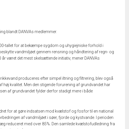
mning blandt DANVAs medlemmer.
800-tallet for at bekæmpe sygdom og uhygiejniske forhold i
at beskytte vandmiljøet gennem rensning og håndtering af regn- og
0 år været det mest skelsættende initiativ, mener DANVAs
kevand produceres efter simpel iltning og filtrering, blev også
 af høj kvalitet. Men den stigende forurening af grundvandet har
en af grundvandet fylder derfor stadigt mere i både
dret for at gøre indsatsen mod kvælstof og fosfor til en national
rbedringen af vandmiljøet i søer, fjorde og kystvande. I perioden
anlæg reduceret med over 85%​. Den samlede kvælstofudledning fra