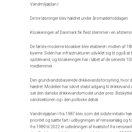
Vandmiljøplan I
De tre løsninger blev hædret under årsmødemiddagen
Kloakeringen af Danmark fik flest stemmer i en afste
De første moderne kloakker blev etableret i midten af 1
byerne. Siden har infrastrukturen udviklet sig til også 
spildevand, og kloakeringen har i løbet af de seneste 10
medlemmer.
Den grundvandsbaserede drikkevandsforsyning, hvor drik
hædret. Modellen har sikret stabil adgang til drikkevand
sat den danske drikkevandsmodel under pres. Beskyttels
vandsektoren og i den politiske debat.
Vandmiljøplan I fra 1987 blev som det sidste initiativ hæ
prioritet og sætte fart i udbygningen af renseanlæg og fo
fra 1989 til 2022 er udledningen af kvælstof fra rense