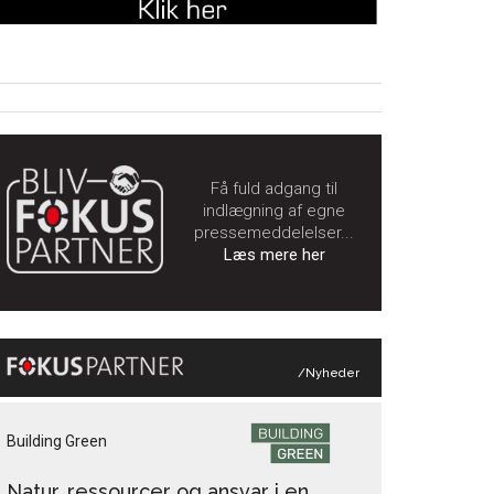
Få fuld adgang til
indlægning af egne
pressemeddelelser...
Læs mere her
/Nyheder
Building Green
Natur, ressourcer og ansvar i en