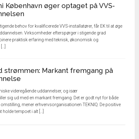
i København øger optaget på VVS-
annelsen
igende behov for kvalificerede VVS-installatører, får EK til at øge
uddannelsen. Virksomheder efterspørger i stigende grad
inere praktisk erfaring med teknisk, økonomisk og
...]
 strømmen: Markant fremgang på
annelse
kniske videregående uddannelser, og især
iller sig ud med en markant fremgang. Det er godt nyt for både
e omstilling, mener erhvervsorganisationen TEKNIQ. De positive
holde tempoet i alt [...]