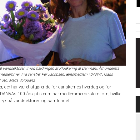
f vandsektoren imod hædringen af Kloakering af Danmark. Århunderets
 medlemmer. Fra venstre: Per Jacobsen, æresmedlem i DANVA, Mads
Foto: Mads Volquartz
 der har været afgørende for danskernes hverdag og for
ed DANVAs 100-års jubilæum har medlemmerne stemt om, hvilke
 aftryk på vandsektoren og samfundet.