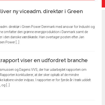
iver ny viceadm. direktør i Green
ceadm. direktør i Green Power Denmark med ansvar for Industri og
ne omfatter den grønne energiproduktion i Danmark samt de
 i den danske værdikæde. Han overtager posten efter Jan
en Power [...]
trapport viser en udfordret branche
. Rasmussen og Dagens VVS, der har udarbejdet rapporten om
Rapporten konkluderer, at der sker opkøb af de mindre
e købere vinder indpas. I rapporten er for fjerde år i træk uddelt
og [...]