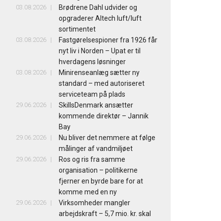
03.08.2026
Brødrene Dahl udvider og
opgraderer Altech luft/luft
sortimentet
03.08.2026
Fastgørelsespioner fra 1926 får
nyt liv i Norden – Upat er til
hverdagens løsninger
03.08.2026
Minirenseanlæg sætter ny
standard – med autoriseret
serviceteam på plads
29.06.2026
SkillsDenmark ansætter
kommende direktør – Jannik
Bay
29.06.2026
Nu bliver det nemmere at følge
målinger af vandmiljøet
29.06.2026
Ros og ris fra samme
organisation – politikerne
fjerner en byrde bare for at
komme med en ny
29.06.2026
Virksomheder mangler
arbejdskraft – 5,7 mio. kr. skal