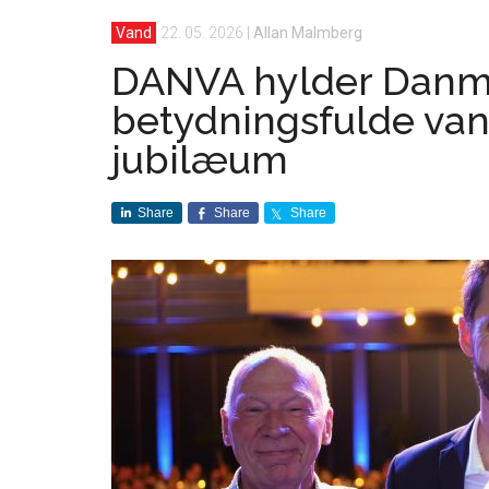
Vand
22. 05. 2026
|
Allan Malmberg
DANVA hylder Danm
betydningsfulde van
jubilæum
Share
Share
Share