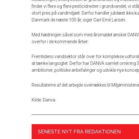
finder vi flere og flere pesticidrester i grundvandet, vi s
stort pres på vandmiljøet. Derfor handler jubilæet ikke 
Danmark de næste 100 år, siger Carl-Emil Larsen.
Med hædringen såvel som med årsmødet ønsker DANVA o
overfor i de kommende årtier.
Fremtidens vandsektor står over for komplekse udfordri
at tænke langsigtet. Derfor har DANVA samlet omkring 
ambitioner, politiske anbefalinger og udvikle nye koncep
Resultaterne af det arbejde overrækkes til Miljøministere
Kilde: Danva
SENESTE NYT FRA REDAKTIONEN