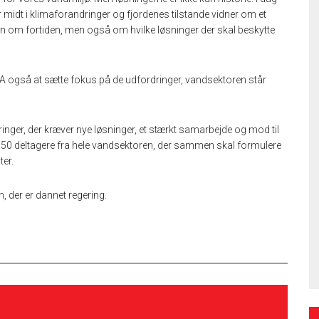
tår midt i klimaforandringer og fjordenes tilstande vidner om et
kun om fortiden, men også om hvilke løsninger der skal beskytte
gså at sætte fokus på de udfordringer, vandsektoren står
nger, der kræver nye løsninger, et stærkt samarbejde og mod til
550 deltagere fra hele vandsektoren, der sammen skal formulere
ter.
n, der er dannet regering.