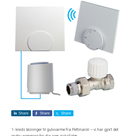
Share
Share
Share
1- kreds løsninger til gulvvarme fra Pettinaroli – vi har gjort det
endnu nemmere for dig som installatør.