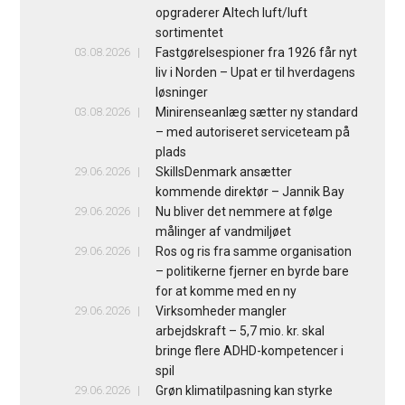
opgraderer Altech luft/luft
sortimentet
03.08.2026
Fastgørelsespioner fra 1926 får nyt
liv i Norden – Upat er til hverdagens
løsninger
03.08.2026
Minirenseanlæg sætter ny standard
– med autoriseret serviceteam på
plads
29.06.2026
SkillsDenmark ansætter
kommende direktør – Jannik Bay
29.06.2026
Nu bliver det nemmere at følge
målinger af vandmiljøet
29.06.2026
Ros og ris fra samme organisation
– politikerne fjerner en byrde bare
for at komme med en ny
29.06.2026
Virksomheder mangler
arbejdskraft – 5,7 mio. kr. skal
bringe flere ADHD-kompetencer i
spil
29.06.2026
Grøn klimatilpasning kan styrke