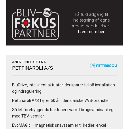
Få fuld adgang til
indlægning af egne
pressemeddelelser...
Læs mere her
ANDRE INDLÆG FRA
PETTINAROLI A/S
BluDrive, intelligent aktuator, der sparer tid på installation
og indregulering.
Pettinaroli A/S fejrer 50 år i den danske VVS-branche.
Så let forebygger du bakterier i varmt brugsvandsanlæg
med TBV-ventiler
EvoMAGic – magnetisk snavssamler til kedler: enkel