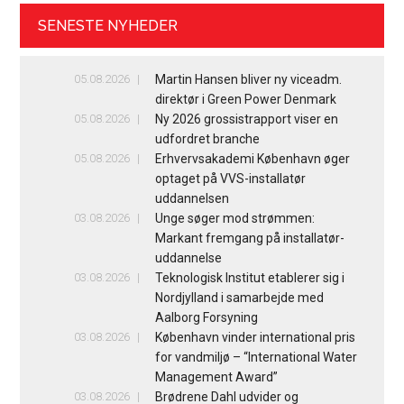
SENESTE NYHEDER
05.08.2026
Martin Hansen bliver ny viceadm.
direktør i Green Power Denmark
05.08.2026
Ny 2026 grossistrapport viser en
udfordret branche
05.08.2026
Erhvervsakademi København øger
optaget på VVS-installatør
uddannelsen
03.08.2026
Unge søger mod strømmen:
Markant fremgang på installatør-
uddannelse
03.08.2026
Teknologisk Institut etablerer sig i
Nordjylland i samarbejde med
Aalborg Forsyning
03.08.2026
København vinder international pris
for vandmiljø – “International Water
Management Award”
03.08.2026
Brødrene Dahl udvider og