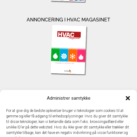
ANNONCERING I HVAC MAGASINET
KONTAKT
Administrer samtykke
TechMedia A/S
Naverland 35
For at give dig de bedste oplevelser bruger vi teknologier som cookies til at
DK - 2600 Glostrup
gemme og/eller få adgang til enhedsoplysninger. Hvis du giver dit samtykke
www.techmedia.dk
til disse teknologier, kan vi behandle data som f.eks. browsingadfærd eller
Telefon: +45 43 24 26 28
unikke ID'er på dette websted. Hvis du ikke giver dit samtykke eller trækker dit
samtykke tilbage, kan det have en negativ indvirkning på visse funktioner og
E-mail:
info@techmedia.dk