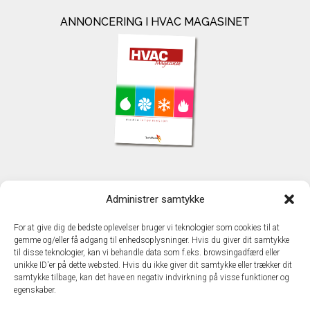
ANNONCERING I HVAC MAGASINET
KONTAKT
Administrer samtykke
TechMedia A/S
Naverland 35
For at give dig de bedste oplevelser bruger vi teknologier som cookies til at
DK - 2600 Glostrup
gemme og/eller få adgang til enhedsoplysninger. Hvis du giver dit samtykke
www.techmedia.dk
til disse teknologier, kan vi behandle data som f.eks. browsingadfærd eller
Telefon: +45 43 24 26 28
unikke ID'er på dette websted. Hvis du ikke giver dit samtykke eller trækker dit
samtykke tilbage, kan det have en negativ indvirkning på visse funktioner og
E-mail:
info@techmedia.dk
egenskaber.
Privatlivspolitik
Cookiepolitik