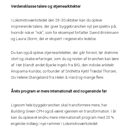
Verdensklasse talere og stjernearkitekter
I Lokomotivværkstedet den 29.-30 oktober kan du opleve
inspirerende talere, der giver byggebranchen nyt perspektiv på,
hvornår nok er ”nok”, som for eksempel forfatter Svend Brinkmann
og Laura Storm, der er ekspert i regenerativ ledelse.
Du kan også opleve stjernearkitekter, der går forrest, tør drømme
stort og skabe erfaringer, som du og resten af branchen kan lære
af. Hør blandt andet Bjarke Ingels fra BIG, den indiske arkitekt
Anupama Kundoo, co-founder af Snöhetta Kjetil Trædal Thorsen,
Siv Helene Stangeland fra Helen & Hard og mange flere.
Årets program er mere internationalt end nogensinde før
Ligesom hele byggebranchen skal transformere mere, har
Building Green CPH også været igennem en transformation. I år
kan du opleve et endnu mere internationalt program med 25 %
engelske indlæg i nye rammer i Lokomotivværkstedet.