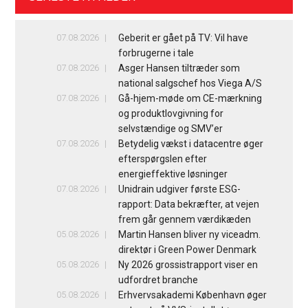
07.08.2026
Geberit er gået på TV: Vil have
forbrugerne i tale
07.08.2026
Asger Hansen tiltræder som
national salgschef hos Viega A/S
07.08.2026
Gå-hjem-møde om CE-mærkning
og produktlovgivning for
selvstændige og SMV’er
07.08.2026
Betydelig vækst i datacentre øger
efterspørgslen efter
energieffektive løsninger
07.08.2026
Unidrain udgiver første ESG-
rapport: Data bekræfter, at vejen
frem går gennem værdikæden
05.08.2026
Martin Hansen bliver ny viceadm.
direktør i Green Power Denmark
05.08.2026
Ny 2026 grossistrapport viser en
udfordret branche
05.08.2026
Erhvervsakademi København øger