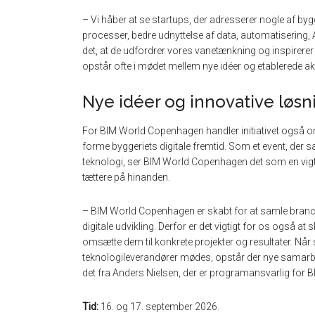
– Vi håber at se startups, der adresserer nogle af bygg
processer, bedre udnyttelse af data, automatisering, 
det, at de udfordrer vores vanetænkning og inspirerer
opstår ofte i mødet mellem nye idéer og etablerede ak
Nye idéer og innovative løsni
For BIM World Copenhagen handler initiativet også om 
forme byggeriets digitale fremtid. Som et event, der 
teknologi, ser BIM World Copenhagen det som en vigt
tættere på hinanden.
– BIM World Copenhagen er skabt for at samle branc
digitale udvikling. Derfor er det vigtigt for os også a
omsætte dem til konkrete projekter og resultater. Når 
teknologileverandører mødes, opstår der nye samarbej
det fra Anders Nielsen, der er programansvarlig for
Tid:
16. og 17. september 2026.