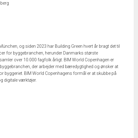
sberg
ünchen, og siden 2023 har Building Green hvert år bragt det til
ncer for byggebranchen, herunder Danmarks største
mler over 10.000 fagfolk årligt. BIM World Copenhagen er
 i byggebranchen, der arbejder med bæredygtighed og ønsker at
n for byggeriet. BIM World Copenhagens formål er at skubbe på
 digitale værktøjer.