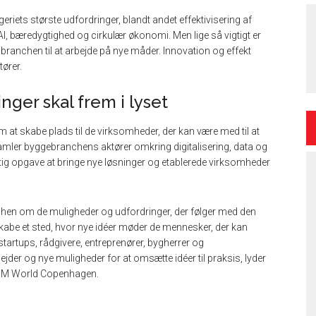
eriets største udfordringer, blandt andet effektivisering af
AI, bæredygtighed og cirkulær økonomi. Men lige så vigtigt er
 branchen til at arbejde på nye måder. Innovation og effekt
tører.
nger skal frem i lyset
at skabe plads til de virksomheder, der kan være med til at
samler byggebranchens aktører omkring digitalisering, data og
ig opgave at bringe nye løsninger og etablerede virksomheder
hen om de muligheder og udfordringer, der følger med den
t skabe et sted, hvor nye idéer møder de mennesker, der kan
startups, rådgivere, entreprenører, bygherrer og
der og nye muligheder for at omsætte idéer til praksis, lyder
 BIM World Copenhagen.