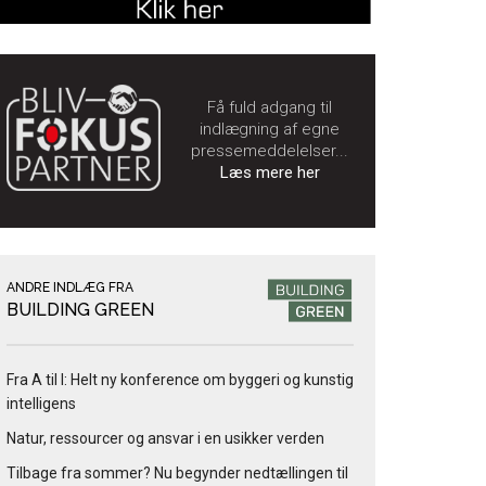
Få fuld adgang til
indlægning af egne
pressemeddelelser...
Læs mere her
ANDRE INDLÆG FRA
BUILDING GREEN
Fra A til I: Helt ny konference om byggeri og kunstig
intelligens
Natur, ressourcer og ansvar i en usikker verden
Tilbage fra sommer? Nu begynder nedtællingen til