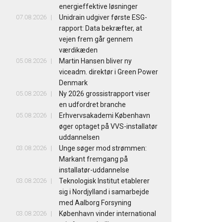
energieffektive løsninger
07.08.2026
Unidrain udgiver første ESG-
rapport: Data bekræfter, at
vejen frem går gennem
værdikæden
05.08.2026
Martin Hansen bliver ny
viceadm. direktør i Green Power
Denmark
05.08.2026
Ny 2026 grossistrapport viser
en udfordret branche
05.08.2026
Erhvervsakademi København
øger optaget på VVS-installatør
uddannelsen
03.08.2026
Unge søger mod strømmen:
Markant fremgang på
installatør-uddannelse
03.08.2026
Teknologisk Institut etablerer
sig i Nordjylland i samarbejde
med Aalborg Forsyning
03.08.2026
København vinder international