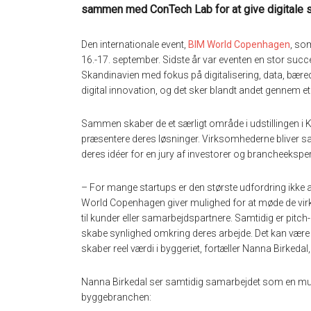
sammen med ConTech Lab for at give digitale st
Den internationale event,
BIM World Copenhagen
, som
16.-17. september. Sidste år var eventen en stor su
Skandinavien med fokus på digitalisering, data, bæred
digital innovation, og det sker blandt andet gennem
Sammen skaber de et særligt område i udstillingen i K.
præsentere deres løsninger. Virksomhederne bliver sa
deres idéer for en jury af investorer og brancheekspe
– For mange startups er den største udfordring ikke at
World Copenhagen giver mulighed for at møde de virk
til kunder eller samarbejdspartnere. Samtidig er pitc
skabe synlighed omkring deres arbejde. Det kan være med
skaber reel værdi i byggeriet, fortæller Nanna Birkeda
Nanna Birkedal ser samtidig samarbejdet som en muligh
byggebranchen: