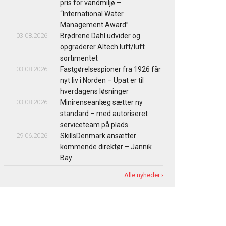
pris for vandmiljø –
“International Water
Management Award”
03.08.2026
Brødrene Dahl udvider og
opgraderer Altech luft/luft
sortimentet
03.08.2026
Fastgørelsespioner fra 1926 får
nyt liv i Norden – Upat er til
hverdagens løsninger
03.08.2026
Minirenseanlæg sætter ny
standard – med autoriseret
serviceteam på plads
29.06.2026
SkillsDenmark ansætter
kommende direktør – Jannik
Bay
Alle nyheder ›