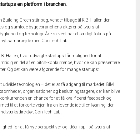
artups en platform i branchen.
 Building Green står bag, vender tilbage til K.B. Hallen den
cces og samlede byggebranchens aktører på tværs af
ygtighed og teknologi. Årets event har et særligt fokus på
 et nyt samarbejde med ConTech Lab.
B. Hallen, hvor udvalgte startups får mulighed for at
mtidig en del af en pitch-konkurrence, hvor de kan præsentere
rter. Og det kan være afgørende for mange startups:
 udvikle teknologien – det er at få adgang til markedet. BIM
somheder, organisationer og beslutningstagere, der kan blive
h-konkurrencen en chance for at få kvalificeret feedback og
 til at forkorte vejen fra en lovende idé til en løsning, der
l, netværksdirektør, ConTech Lab.
ed for at få nye perspektiver og idéer i spil på tværs af