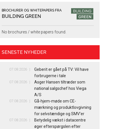
BROCHURER OG WHITEPAPERS FRA
BUILDING GREEN
No brochures / white papers found.
SENESTE NYHEDER
07.08.2026
Geberit er gået på TV: Vil have
forbrugerne i tale
07.08.2026
Asger Hansen tiltræder som
national salgschef hos Viega
A/S
07.08.2026
Gå-hjem-møde om CE-
mærkning og produktlovgivning
for selvstændige og SMV’er
07.08.2026
Betydelig vækst i datacentre
øger efterspørgslen efter