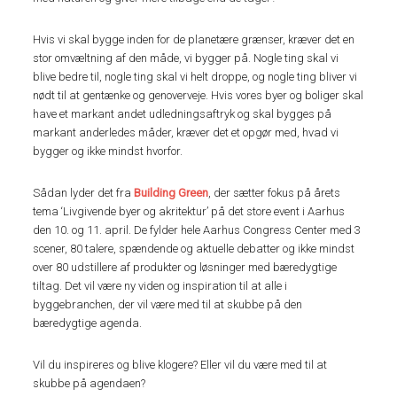
Hvis vi skal bygge inden for de planetære grænser, kræver det en
stor omvæltning af den måde, vi bygger på. Nogle ting skal vi
blive bedre til, nogle ting skal vi helt droppe, og nogle ting bliver vi
nødt til at gentænke og genoverveje. Hvis vores byer og boliger skal
have et markant andet udledningsaftryk og skal bygges på
markant anderledes måder, kræver det et opgør med, hvad vi
bygger og ikke mindst hvorfor.
Sådan lyder det fra
Building Green
, der sætter fokus på årets
tema ‘Livgivende byer og akritektur’ på det store event i Aarhus
den 10. og 11. april. De fylder hele Aarhus Congress Center med 3
scener, 80 talere, spændende og aktuelle debatter og ikke mindst
over 80 udstillere af produkter og løsninger med bæredygtige
tiltag. Det vil være ny viden og inspiration til at alle i
byggebranchen, der vil være med til at skubbe på den
bæredygtige agenda.
Vil du inspireres og blive klogere? Eller vil du være med til at
skubbe på agendaen?