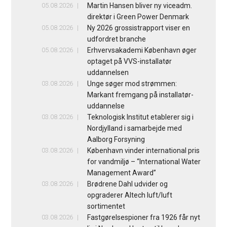
05.08.2026
Martin Hansen bliver ny viceadm.
direktør i Green Power Denmark
05.08.2026
Ny 2026 grossistrapport viser en
udfordret branche
05.08.2026
Erhvervsakademi København øger
optaget på VVS-installatør
uddannelsen
03.08.2026
Unge søger mod strømmen:
Markant fremgang på installatør-
uddannelse
03.08.2026
Teknologisk Institut etablerer sig i
Nordjylland i samarbejde med
Aalborg Forsyning
03.08.2026
København vinder international pris
for vandmiljø – “International Water
Management Award”
03.08.2026
Brødrene Dahl udvider og
opgraderer Altech luft/luft
sortimentet
03.08.2026
Fastgørelsespioner fra 1926 får nyt