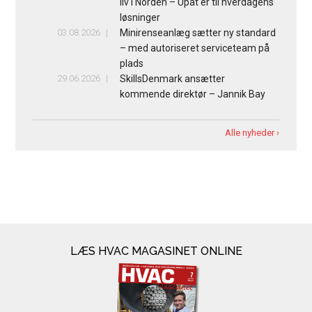
liv i Norden – Upat er til hverdagens
løsninger
03.08.2026
Minirenseanlæg sætter ny standard
– med autoriseret serviceteam på
plads
29.06.2026
SkillsDenmark ansætter
kommende direktør – Jannik Bay
Alle nyheder ›
LÆS HVAC MAGASINET ONLINE