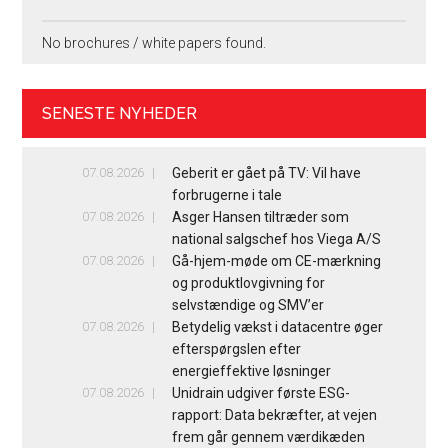
No brochures / white papers found.
SENESTE NYHEDER
07.08.2026
Geberit er gået på TV: Vil have
forbrugerne i tale
07.08.2026
Asger Hansen tiltræder som
national salgschef hos Viega A/S
07.08.2026
Gå-hjem-møde om CE-mærkning
og produktlovgivning for
selvstændige og SMV’er
07.08.2026
Betydelig vækst i datacentre øger
efterspørgslen efter
energieffektive løsninger
07.08.2026
Unidrain udgiver første ESG-
rapport: Data bekræfter, at vejen
frem går gennem værdikæden