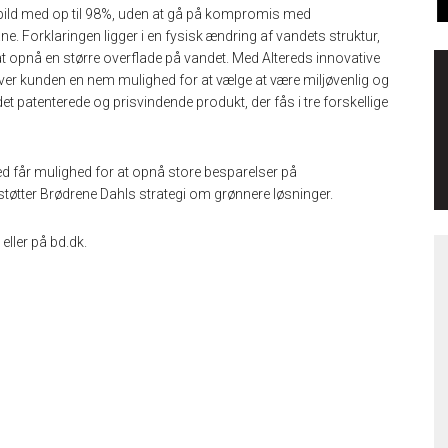
pild med op til 98%, uden at gå på kompromis med
ne. Forklaringen ligger i en fysisk ændring af vandets struktur,
gt at opnå en større overflade på vandet. Med Altereds innovative
giver kunden en nem mulighed for at vælge at være miljøvenlig og
t patenterede og prisvindende produkt, der fås i tre forskellige
red får mulighed for at opnå store besparelser på
støtter Brødrene Dahls strategi om grønnere løsninger.
eller på bd.dk.