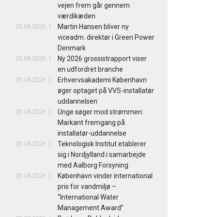
vejen frem går gennem
værdikæden
05.08.2026
Martin Hansen bliver ny
viceadm. direktør i Green Power
Denmark
05.08.2026
Ny 2026 grossistrapport viser
en udfordret branche
05.08.2026
Erhvervsakademi København
øger optaget på VVS-installatør
uddannelsen
03.08.2026
Unge søger mod strømmen:
Markant fremgang på
installatør-uddannelse
03.08.2026
Teknologisk Institut etablerer
sig i Nordjylland i samarbejde
med Aalborg Forsyning
03.08.2026
København vinder international
pris for vandmiljø –
“International Water
Management Award”