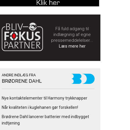
Få fuld adgang til
indlægning af egne
pressemeddelelser...
Læs mere her
ANDRE INDLÆG FRA
BRØDRENE DAHL
Nye kontaktelementer til Harmony trykknapper
Når kvaliteten i kuglehanen gør forskellen!
Brødrene Dahl lancerer batterier med indbygget
indtjening