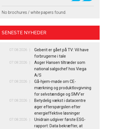
No brochures / white papers found.
SENESTE NYHEDER
07.08.2026
Geberit er gået på TV: Vil have
forbrugerne i tale
07.08.2026
Asger Hansen tiltræder som
national salgschef hos Viega
A/S
07.08.2026
Gå-hjem-møde om CE-
mærkning og produktlovgivning
for selvstændige og SMV’er
07.08.2026
Betydelig vækst i datacentre
øger efterspørgslen efter
energieffektive løsninger
07.08.2026
Unidrain udgiver første ESG-
rapport: Data bekræfter, at