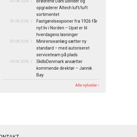
03.08.2026
Brødrene Dahl udvider og
opgraderer Altech luft/luft
sortimentet
03.08.2026
Fastgørelsespioner fra 1926 får
nyt liv i Norden – Upat er til
hverdagens løsninger
03.08.2026
Minirenseanlæg sætter ny
standard – med autoriseret
serviceteam på plads
29.06.2026
SkillsDenmark ansætter
kommende direktør – Jannik
Bay
Alle nyheder ›
ONTAKT