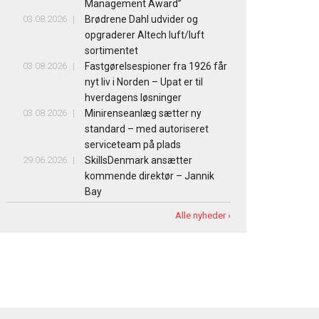
Management Award”
03.08.2026
Brødrene Dahl udvider og
opgraderer Altech luft/luft
sortimentet
03.08.2026
Fastgørelsespioner fra 1926 får
nyt liv i Norden – Upat er til
hverdagens løsninger
03.08.2026
Minirenseanlæg sætter ny
standard – med autoriseret
serviceteam på plads
29.06.2026
SkillsDenmark ansætter
kommende direktør – Jannik
Bay
Alle nyheder ›