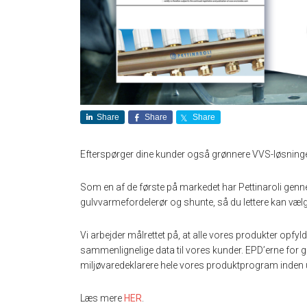
Share
Share
Share
Efterspørger dine kunder også grønnere VVS-løsninger
Som en af de første på markedet har Pettinaroli genn
gulvvarmefordelerør og shunte, så du lettere kan væl
Vi arbejder målrettet på, at alle vores produkter opfyld
sammenlignelige data til vores kunder. EPD’erne for gu
miljøvaredeklarere hele vores produktprogram inden
Læs mere
HER
.