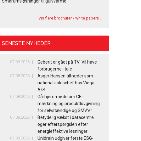
Smårumsløsninger til gulvvarme
Vis flere brochurer / white papers …
SENESTE NYHEDER
07.08.2026
Geberit er gået på TV: Vil have
forbrugerne i tale
07.08.2026
Asger Hansen tiltræder som
national salgschef hos Viega
A/S
07.08.2026
Gå-hjem-møde om CE-
mærkning og produktlovgivning
for selvstændige og SMV’er
07.08.2026
Betydelig vækst i datacentre
øger efterspørgslen efter
energieffektive løsninger
07.08.2026
Unidrain udgiver første ESG-