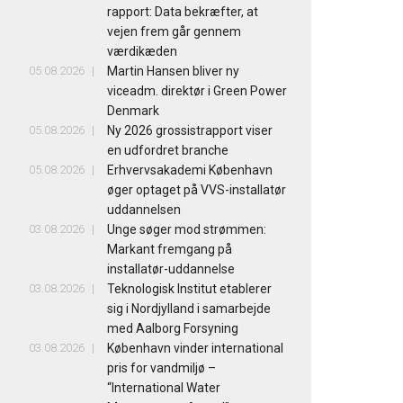
rapport: Data bekræfter, at
vejen frem går gennem
værdikæden
05.08.2026
Martin Hansen bliver ny
viceadm. direktør i Green Power
Denmark
05.08.2026
Ny 2026 grossistrapport viser
en udfordret branche
05.08.2026
Erhvervsakademi København
øger optaget på VVS-installatør
uddannelsen
03.08.2026
Unge søger mod strømmen:
Markant fremgang på
installatør-uddannelse
03.08.2026
Teknologisk Institut etablerer
sig i Nordjylland i samarbejde
med Aalborg Forsyning
03.08.2026
København vinder international
pris for vandmiljø –
“International Water