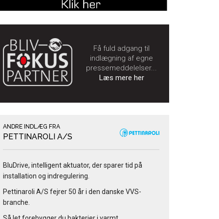
Få fuld adgang til
indlægning af egne
pressemeddelelser...
Læs mere her
ANDRE INDLÆG FRA
PETTINAROLI A/S
BluDrive, intelligent aktuator, der sparer tid på
installation og indregulering.
Pettinaroli A/S fejrer 50 år i den danske VVS-
branche.
Så let forebygger du bakterier i varmt