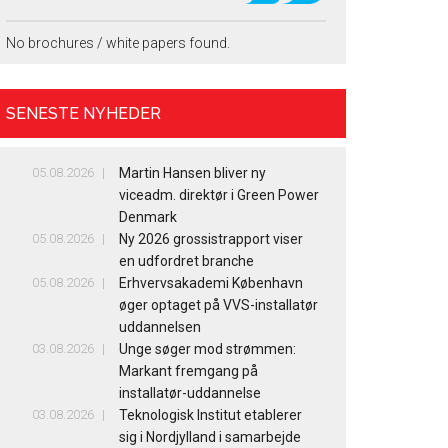
No brochures / white papers found.
SENESTE NYHEDER
05.08.2026
Martin Hansen bliver ny
viceadm. direktør i Green Power
Denmark
05.08.2026
Ny 2026 grossistrapport viser
en udfordret branche
05.08.2026
Erhvervsakademi København
øger optaget på VVS-installatør
uddannelsen
03.08.2026
Unge søger mod strømmen:
Markant fremgang på
installatør-uddannelse
03.08.2026
Teknologisk Institut etablerer
sig i Nordjylland i samarbejde