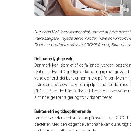
Nutidens VVS-installatører skal, udover at have deres 
være sælgere, vejlede deres kunder, have en virksomh
Derfor er produkter så som GROHE Red og Blue, der sælge
Det bæredygtige valg
Danmark kan, som et af de få lande i verden, basere 
rent grundvand. Og alligevel køber rigtig mange vand 
vand og fordi det bare er nemmere på farten. Men mi
større end postevand. Vil du hjælpe dine kunder med 
GROHE Blue, der både afkøler, filtrerer og laver vand m
almindelige forbruger og for virksomheder.
Bakteriefri og tidsoptimerende
I en tid, hvor der er stort fokus på hygiejne, er GROHE
bakterier. Med den kogende vandhane kan du hurtigt o
sutteflasker, sutter og meget andet.