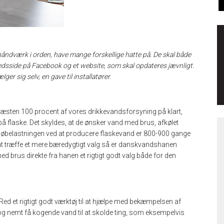
håndværk i orden, have mange forskellige hatte på. De skal både
edsside på Facebook og et website, som skal opdateres jævnligt.
r sig selv, en gave til installatører.
næsten 100 procent af vores drikkevandsforsyning på klart,
på flaske. Det skyldes, at de ønsker vand med brus, afkølet
ljøbelastningen ved at producere flaskevand er 800-900 gange
at træffe et mere bæredygtigt valg så er danskvandshanen
ed brus direkte fra hanen et rigtigt godt valg både for den
 Red et rigtigt godt værktøj til at hjælpe med bekæmpelsen af
g nemt få kogende vand til at skolde ting, som eksempelvis