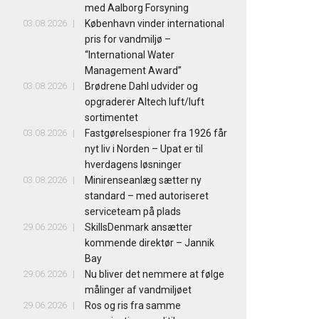
med Aalborg Forsyning
03.08.2026
København vinder international
pris for vandmiljø –
“International Water
Management Award”
03.08.2026
Brødrene Dahl udvider og
opgraderer Altech luft/luft
sortimentet
03.08.2026
Fastgørelsespioner fra 1926 får
nyt liv i Norden – Upat er til
hverdagens løsninger
03.08.2026
Minirenseanlæg sætter ny
standard – med autoriseret
serviceteam på plads
29.06.2026
SkillsDenmark ansætter
kommende direktør – Jannik
Bay
29.06.2026
Nu bliver det nemmere at følge
målinger af vandmiljøet
29.06.2026
Ros og ris fra samme