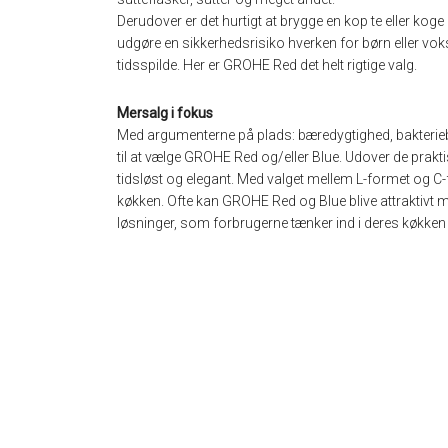
Derudover er det hurtigt at brygge en kop te eller koge
udgøre en sikkerhedsrisiko hverken for børn eller vo
tidsspilde. Her er GROHE Red det helt rigtige valg.
Mersalg i fokus
Med argumenterne på plads: bæredygtighed, bakterieb
til at vælge GROHE Red og/eller Blue. Udover de praktis
tidsløst og elegant. Med valget mellem L-formet og C-
køkken. Ofte kan GROHE Red og Blue blive attraktivt me
løsninger, som forbrugerne tænker ind i deres køkken 