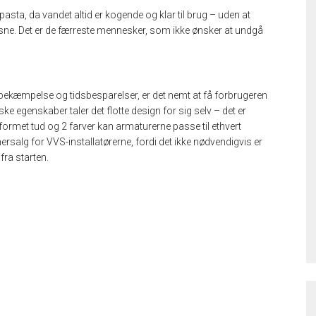
 pasta, da vandet altid er kogende og klar til brug – uden at
ksne. Det er de færreste mennesker, som ikke ønsker at undgå
ekæmpelse og tidsbesparelser, er det nemt at få forbrugeren
ke egenskaber taler det flotte design for sig selv – det er
formet tud og 2 farver kan armaturerne passe til ethvert
rsalg for VVS-installatørerne, fordi det ikke nødvendigvis er
fra starten.