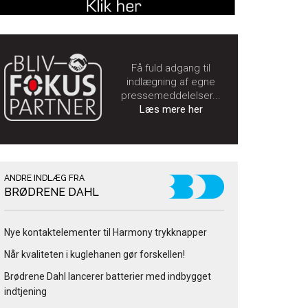
Få fuld adgang til
indlægning af egne
pressemeddelelser...
Læs mere her
ANDRE INDLÆG FRA
BRØDRENE DAHL
Nye kontaktelementer til Harmony trykknapper
Når kvaliteten i kuglehanen gør forskellen!
Brødrene Dahl lancerer batterier med indbygget
indtjening