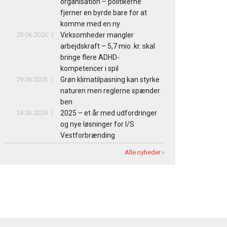
organisation – politikerne
fjerner en byrde bare for at
komme med en ny
29.06.2026
Virksomheder mangler
arbejdskraft – 5,7 mio. kr. skal
bringe flere ADHD-
kompetencer i spil
29.06.2026
Grøn klimatilpasning kan styrke
naturen men reglerne spænder
ben
24.06.2026
2025 – et år med udfordringer
og nye løsninger for I/S
Vestforbrænding
Alle nyheder ›