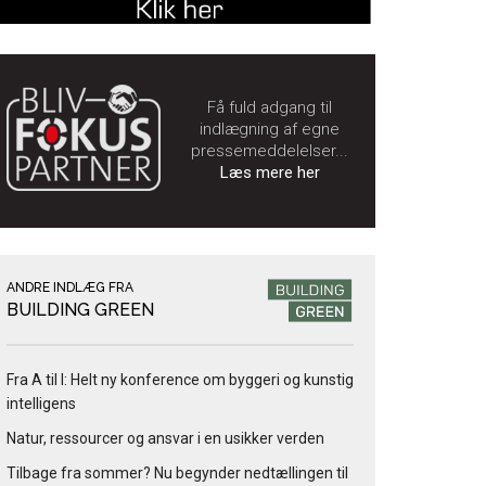
Få fuld adgang til
indlægning af egne
pressemeddelelser...
Læs mere her
ANDRE INDLÆG FRA
BUILDING GREEN
Fra A til I: Helt ny konference om byggeri og kunstig
intelligens
Natur, ressourcer og ansvar i en usikker verden
Tilbage fra sommer? Nu begynder nedtællingen til