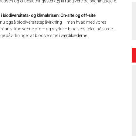
assen og et beslutningsværktøj til rådgivere og bygningsejere.
 biodiversitets- og klimakrisen: On-site og off-site
- og nu også biodiversitetspåvirkning – men hvad med vores
ordan vi kan værne om – og styrke – biodiversiteten på stedet.
 påvirkninger af biodiversitet i værdikæderne.