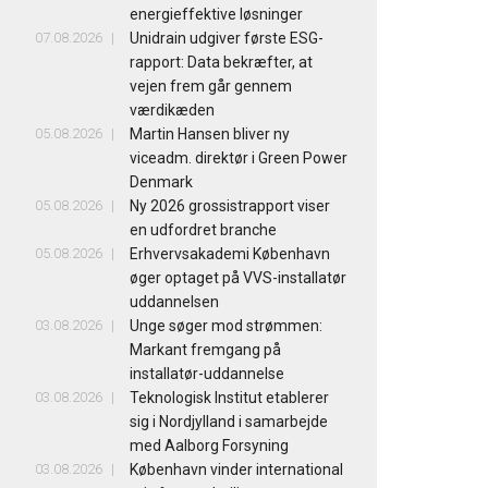
energieffektive løsninger
07.08.2026
Unidrain udgiver første ESG-
rapport: Data bekræfter, at
vejen frem går gennem
værdikæden
05.08.2026
Martin Hansen bliver ny
viceadm. direktør i Green Power
Denmark
05.08.2026
Ny 2026 grossistrapport viser
en udfordret branche
05.08.2026
Erhvervsakademi København
øger optaget på VVS-installatør
uddannelsen
03.08.2026
Unge søger mod strømmen:
Markant fremgang på
installatør-uddannelse
03.08.2026
Teknologisk Institut etablerer
sig i Nordjylland i samarbejde
med Aalborg Forsyning
03.08.2026
København vinder international