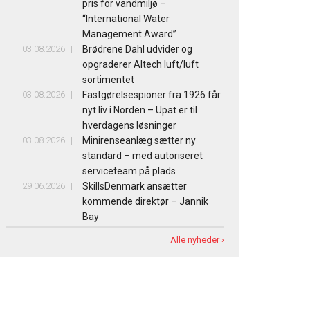
pris for vandmiljø –
“International Water
Management Award”
03.08.2026
Brødrene Dahl udvider og
opgraderer Altech luft/luft
sortimentet
03.08.2026
Fastgørelsespioner fra 1926 får
nyt liv i Norden – Upat er til
hverdagens løsninger
03.08.2026
Minirenseanlæg sætter ny
standard – med autoriseret
serviceteam på plads
29.06.2026
SkillsDenmark ansætter
kommende direktør – Jannik
Bay
Alle nyheder ›