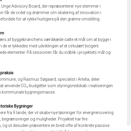
t Unge Advisory Board, der repræsenterer nye stemmer i
n får de ordet og drømmer om skalering af innovation i
ordele for at rykke hurtigere på den grønne omstilling.
tem
tværs af byggebranchens værdikæde satte et mål om at bygge i
de er lykkedes med udviklingen af et cirkulært biogent
 elementer. På sessionen får du indblik i projektets mål og
praksis
ommune, og Rasmus Søgaard, specialist i Artelia, deler
at anvende CO₂-budgetter som styringsredskab i realiseringen
en kommunale bygningsmasse.
storiske Bygninger
re fra 9 lande, der vil skabe nye løsninger for energirenovering
 begrænsninger og muligheder. Projektet har fire
 og vil desuden præsentere en bred vifte af konkrete passive