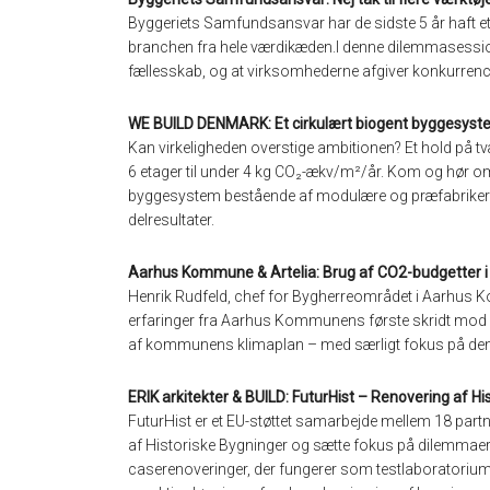
Byggeriets Samfundsansvar har de sidste 5 år haft e
branchen fra hele værdikæden.I denne dilemmasessio
fællesskab, og at virksomhederne afgiver konkurrencef
WE BUILD DENMARK: Et cirkulært biogent byggesys
Kan virkeligheden overstige ambitionen? Et hold på 
6 etager til under 4 kg CO₂-ækv/m²/år. Kom og hør om 
byggesystem bestående af modulære og præfabrikerede
delresultater.
Aarhus Kommune & Artelia: Brug af CO2-budgetter i 
Henrik Rudfeld, chef for Bygherreområdet i Aarhus K
erfaringer fra Aarhus Kommunens første skridt mod 
af kommunens klimaplan – med særligt fokus på d
ERIK arkitekter & BUILD: FuturHist – Renovering af Hi
FuturHist er et EU-støttet samarbejde mellem 18 partne
af Historiske Bygninger og sætte fokus på dilemmaer,
caserenoveringer, der fungerer som testlaboratorium,