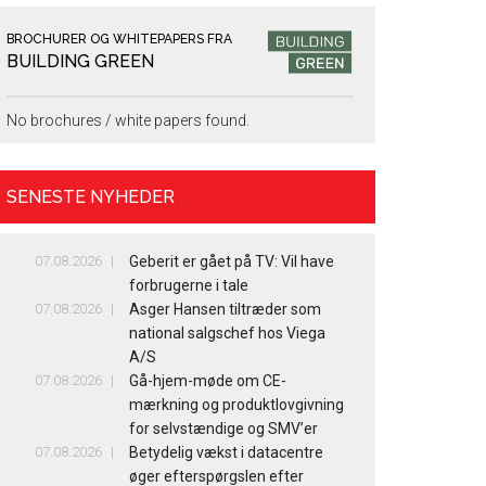
BROCHURER OG WHITEPAPERS FRA
BUILDING GREEN
No brochures / white papers found.
SENESTE NYHEDER
07.08.2026
Geberit er gået på TV: Vil have
forbrugerne i tale
07.08.2026
Asger Hansen tiltræder som
national salgschef hos Viega
A/S
07.08.2026
Gå-hjem-møde om CE-
mærkning og produktlovgivning
for selvstændige og SMV’er
07.08.2026
Betydelig vækst i datacentre
øger efterspørgslen efter