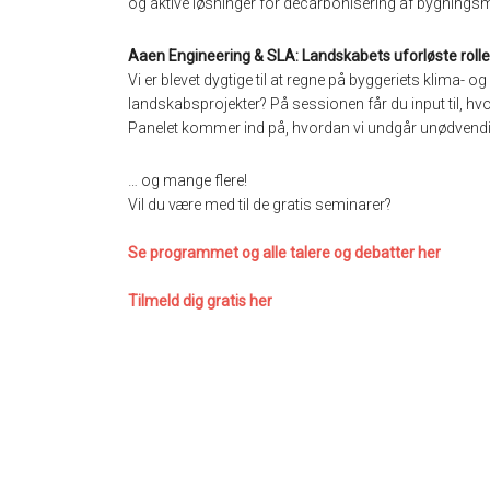
og aktive løsninger for decarbonisering af bygningsm
Aaen Engineering & SLA: Landskabets uforløste rolle i
Vi er blevet dygtige til at regne på byggeriets klima
landskabsprojekter? På sessionen får du input til, hv
Panelet kommer ind på, hvordan vi undgår unødvendige
… og mange flere!
Vil du være med til de gratis seminarer?
Se programmet og alle talere og debatter her
Tilmeld dig gratis her