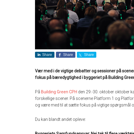
Share
Share
Share
Vær med i de vigtige debatter og sessioner på scener
fokus på bæredygtighed i byggeriet på Building Gree
På
Building Green CPH
den 29.-30. oktober oktober k
forskellige scener. På scenerne Platform 1 og Platfo
og være med til at sætte fokus på vigtige spørgsmål o
Du kan blandt andet opleve:
Byggeriets Samfundsansvar: Nej tak til flere værktøj