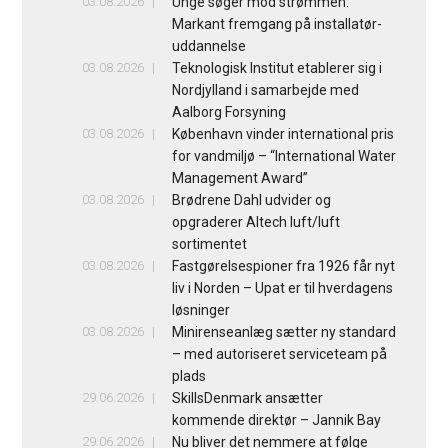
03.08.2026
Unge søger mod strømmen:
Markant fremgang på installatør-
uddannelse
03.08.2026
Teknologisk Institut etablerer sig i
Nordjylland i samarbejde med
Aalborg Forsyning
03.08.2026
København vinder international pris
for vandmiljø – “International Water
Management Award”
03.08.2026
Brødrene Dahl udvider og
opgraderer Altech luft/luft
sortimentet
03.08.2026
Fastgørelsespioner fra 1926 får nyt
liv i Norden – Upat er til hverdagens
løsninger
03.08.2026
Minirenseanlæg sætter ny standard
– med autoriseret serviceteam på
plads
29.06.2026
SkillsDenmark ansætter
kommende direktør – Jannik Bay
29.06.2026
Nu bliver det nemmere at følge