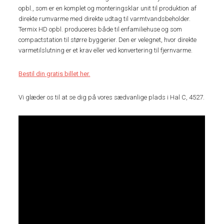
opbl., som er en komplet og monteringsklar unit til produktion af
direkte rumvarme med direkte udtag til varmtvandsbeholder.
Termix HD opbl. produceres både til enfamiliehuse og som
compactstation til større byggerier. Den er velegnet, hvor direkte
varmetilslutning er et krav eller ved konvertering til fjernvarme.
Bestil din gratis billet her.
Vi glæder os til at se dig på vores sædvanlige plads i Hal C, 4527.