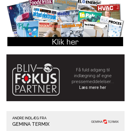
Få fuld adgang til
indlægning af egne
pressemeddelelser...
Læs mere her
ANDRE INDLÆG FRA
GEMINA TERMIX