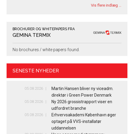
Vis flere indlæg …
BROCHURER OG WHITEPAPERS FRA
GEMINA TERMIX
No brochures / white papers found.
SENESTE NYHEDER
05.08.2026
Martin Hansen bliver ny viceadm.
direktør i Green Power Denmark
05.08.2026
Ny 2026 grossistrapport viser en
udfordret branche
05.08.2026
Erhvervsakademi København øger
optaget på VVS-installatør
uddannelsen