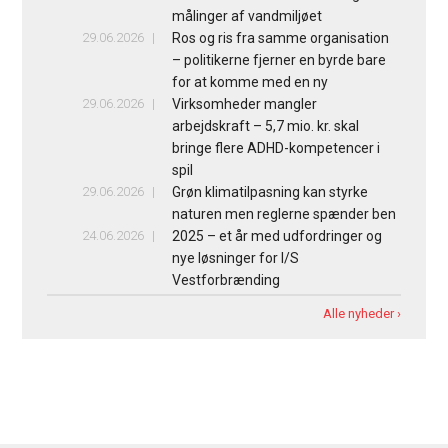
målinger af vandmiljøet
29.06.2026
Ros og ris fra samme organisation
– politikerne fjerner en byrde bare
for at komme med en ny
29.06.2026
Virksomheder mangler
arbejdskraft – 5,7 mio. kr. skal
bringe flere ADHD-kompetencer i
spil
29.06.2026
Grøn klimatilpasning kan styrke
naturen men reglerne spænder ben
24.06.2026
2025 – et år med udfordringer og
nye løsninger for I/S
Vestforbrænding
Alle nyheder ›