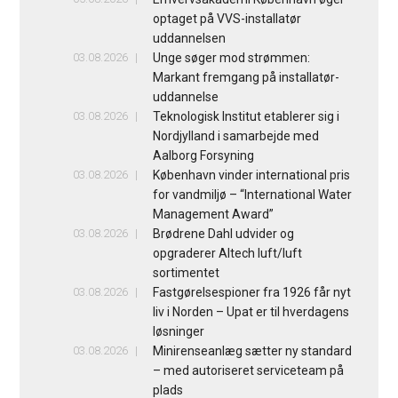
optaget på VVS-installatør
uddannelsen
03.08.2026
Unge søger mod strømmen:
Markant fremgang på installatør-
uddannelse
03.08.2026
Teknologisk Institut etablerer sig i
Nordjylland i samarbejde med
Aalborg Forsyning
03.08.2026
København vinder international pris
for vandmiljø – “International Water
Management Award”
03.08.2026
Brødrene Dahl udvider og
opgraderer Altech luft/luft
sortimentet
03.08.2026
Fastgørelsespioner fra 1926 får nyt
liv i Norden – Upat er til hverdagens
løsninger
03.08.2026
Minirenseanlæg sætter ny standard
– med autoriseret serviceteam på
plads