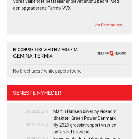
Vores velkendte bestseller er blevet endnu bedre: Mød
den opgraderede Termix VVX
Vis flere indlæg …
BROCHURER OG WHITEPAPERS FRA
GEMINA TERMIX
No brochures / white papers found.
SENESTE NYHEDER
05.08.2026
Martin Hansen bliver ny viceadm.
direktør i Green Power Denmark
05.08.2026
Ny 2026 grossistrapport viser en
udfordret branche
05.08.2026
Erhvervsakademi København øger