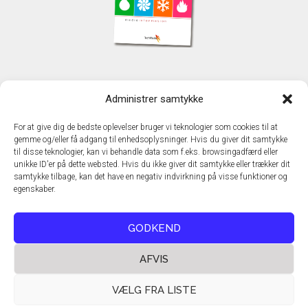
KONTAKT
Administrer samtykke
TechMedia A/S
Naverland 35
For at give dig de bedste oplevelser bruger vi teknologier som cookies til at
DK - 2600 Glostrup
gemme og/eller få adgang til enhedsoplysninger. Hvis du giver dit samtykke
www.techmedia.dk
til disse teknologier, kan vi behandle data som f.eks. browsingadfærd eller
Telefon: +45 43 24 26 28
unikke ID'er på dette websted. Hvis du ikke giver dit samtykke eller trækker dit
samtykke tilbage, kan det have en negativ indvirkning på visse funktioner og
E-mail:
info@techmedia.dk
egenskaber.
Privatlivspolitik
Cookiepolitik
GODKEND
AFVIS
VÆLG FRA LISTE