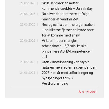
29.06.2026
SkillsDenmark ansætter
kommende direktør – Jannik Bay
29.06.2026
Nu bliver det nemmere at følge
målinger af vandmiljøet
29.06.2026
Ros og ris fra samme organisation
– politikerne fjerner en byrde bare
for at komme med en ny
29.06.2026
Virksomheder mangler
arbejdskraft – 5,7 mio. kr. skal
bringe flere ADHD-kompetencer i
spil
29.06.2026
Grøn klimatilpasning kan styrke
naturen men reglerne spænder ben
24.06.2026
2025 – et år med udfordringer og
nye løsninger for I/S
Vestforbrænding
Alle nyheder ›