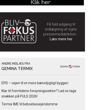
Få fuld adgang til
indlægning af egne
pressemeddelelser...
Læs mere her
ANDRE INDLÆG FRA
GEMINA TERMIX
EPD – vejen til et mere bæredygtigt byggeri
Klar til fremtidens forsyningssektor? Lad os tage
snakken på PULS 2026!
Termix IME til beboelsesejendomme