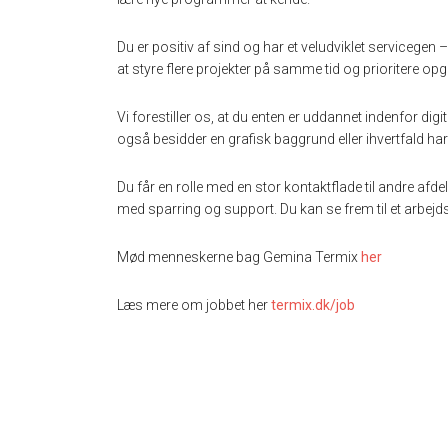
Du er positiv af sind og har et veludviklet servicegen – 
at styre flere projekter på samme tid og prioritere opg
Vi forestiller os, at du enten er uddannet indenfor digi
også besidder en grafisk baggrund eller ihvertfald har
Du får en rolle med en stor kontaktflade til andre afde
med sparring og support. Du kan se frem til et arbej
Mød menneskerne bag Gemina Termix
her
Læs mere om jobbet her
termix.dk/job