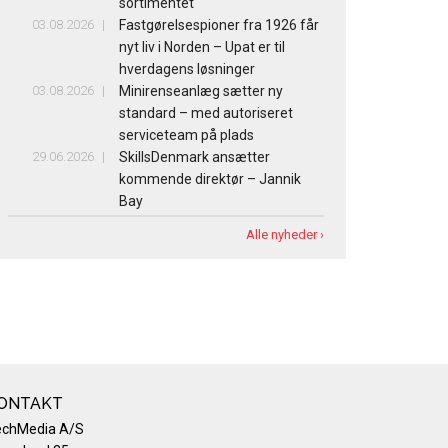
sortimentet
03.08.2026
Fastgørelsespioner fra 1926 får
nyt liv i Norden – Upat er til
hverdagens løsninger
03.08.2026
Minirenseanlæg sætter ny
standard – med autoriseret
serviceteam på plads
29.06.2026
SkillsDenmark ansætter
kommende direktør – Jannik
Bay
Alle nyheder ›
ONTAKT
echMedia A/S