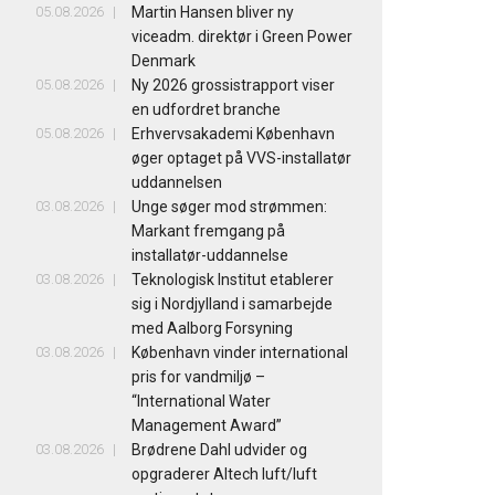
05.08.2026
Martin Hansen bliver ny
viceadm. direktør i Green Power
Denmark
05.08.2026
Ny 2026 grossistrapport viser
en udfordret branche
05.08.2026
Erhvervsakademi København
øger optaget på VVS-installatør
uddannelsen
03.08.2026
Unge søger mod strømmen:
Markant fremgang på
installatør-uddannelse
03.08.2026
Teknologisk Institut etablerer
sig i Nordjylland i samarbejde
med Aalborg Forsyning
03.08.2026
København vinder international
pris for vandmiljø –
“International Water
Management Award”
03.08.2026
Brødrene Dahl udvider og
opgraderer Altech luft/luft