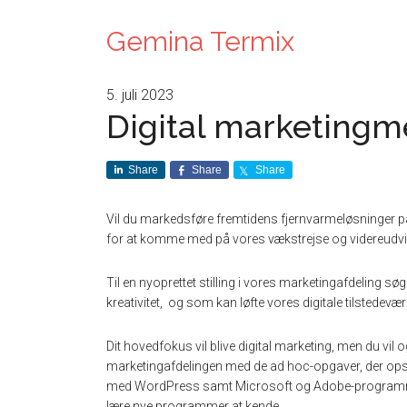
Gemina Termix
5. juli 2023
Digital marketingm
Share
Share
Share
Vil du markedsføre fremtidens fjernvarmeløsninger p
for at komme med på vores vækstrejse og videreudvikl
Til en nyoprettet stilling i vores marketingafdeling sø
kreativitet, og som kan løfte vores digitale tilstedevære
Dit hovedfokus vil blive digital marketing, men du vil o
marketingafdelingen med de ad hoc-opgaver, der opstår
med WordPress samt Microsoft og Adobe-programmerne, 
lære nye programmer at kende.