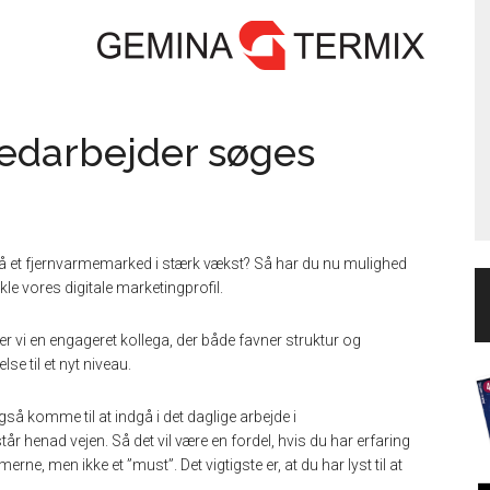
edarbejder søges
å et fjernvarmemarked i stærk vækst? Så har du nu mulighed
e vores digitale marketingprofil.
ger vi en engageret kollega, der både favner struktur og
lse til et nyt niveau.
gså komme til at indgå i det daglige arbejde i
 henad vejen. Så det vil være en fordel, hvis du har erfaring
men ikke et ”must”. Det vigtigste er, at du har lyst til at