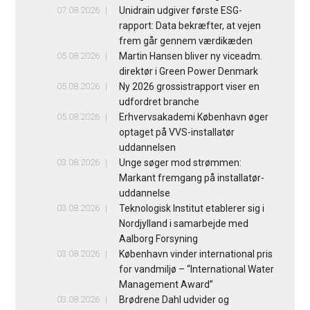
07.08.2026
Unidrain udgiver første ESG-
rapport: Data bekræfter, at vejen
frem går gennem værdikæden
05.08.2026
Martin Hansen bliver ny viceadm.
direktør i Green Power Denmark
05.08.2026
Ny 2026 grossistrapport viser en
udfordret branche
05.08.2026
Erhvervsakademi København øger
optaget på VVS-installatør
uddannelsen
03.08.2026
Unge søger mod strømmen:
Markant fremgang på installatør-
uddannelse
03.08.2026
Teknologisk Institut etablerer sig i
Nordjylland i samarbejde med
Aalborg Forsyning
03.08.2026
København vinder international pris
for vandmiljø – “International Water
Management Award”
03.08.2026
Brødrene Dahl udvider og