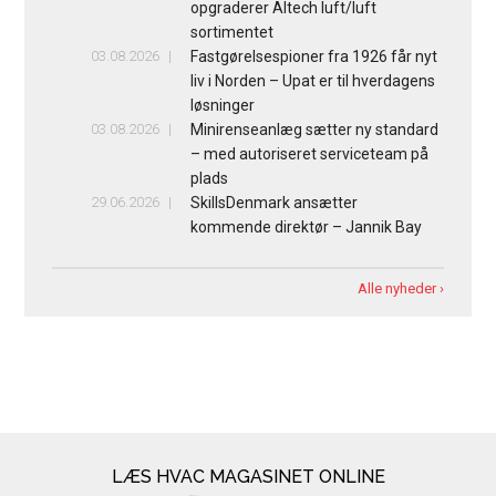
opgraderer Altech luft/luft
sortimentet
03.08.2026
Fastgørelsespioner fra 1926 får nyt
liv i Norden – Upat er til hverdagens
løsninger
03.08.2026
Minirenseanlæg sætter ny standard
– med autoriseret serviceteam på
plads
29.06.2026
SkillsDenmark ansætter
kommende direktør – Jannik Bay
Alle nyheder ›
LÆS HVAC MAGASINET ONLINE