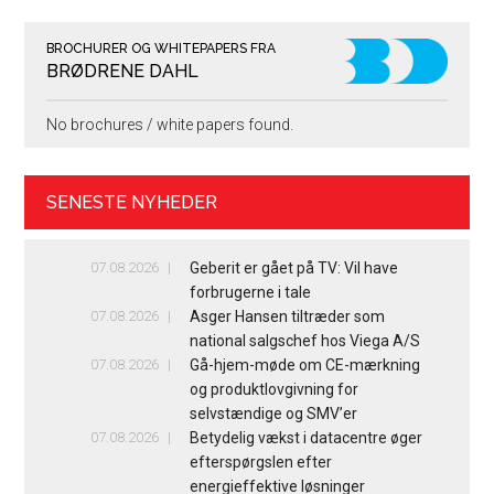
BROCHURER OG WHITEPAPERS FRA
BRØDRENE DAHL
No brochures / white papers found.
SENESTE NYHEDER
07.08.2026
Geberit er gået på TV: Vil have
forbrugerne i tale
07.08.2026
Asger Hansen tiltræder som
national salgschef hos Viega A/S
07.08.2026
Gå-hjem-møde om CE-mærkning
og produktlovgivning for
selvstændige og SMV’er
07.08.2026
Betydelig vækst i datacentre øger
efterspørgslen efter
energieffektive løsninger