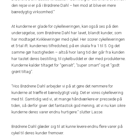
den rejse vi er på i Brødrene Dahl – hen mod at blive en mere
bæredygtig virksomhed.”
At kunderne er glade for cykelleveringen, kan også ses på den
undersøgelse, som Brødrene Dahl har lavet, blandt kunder, som
har modtaget Kvikleveringer med cykel. Her scorer cykelleveringen
et 5-tal ift. kundernes tilfredshed, på en skala fra 1 til 5. Og det
samme gør hastigheden – altså hvor lang tid der går fra kunden
har tastet deres bestilling, til cykelbuddet er der med produkterne.
Kunderne kalder tiltaget for ”genialt”, ”super smart” og et ”godt
grønt tiltag”.
”Hos Brødrene Dahl arbejder vi på at gøre det nemmere for
kunderne at træffe et bæredygtigt valg. Det er vores cykellevering
med til. Samtidig ved vi, at mange håndværkere er pressede på
tiden, så derfor giver det fantastisk god mening, at vi nu kan sikre
kunderne deres varer endnu hurtigere.” slutter Lasse.
Brødrene Dahl glæder sig til at kunne levere endnu flere varer på
cykel til deres kunder fremover.