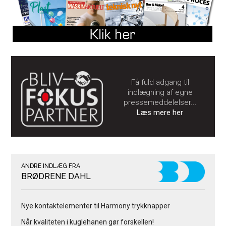
Få fuld adgang til
indlægning af egne
pressemeddelelser...
Læs mere her
ANDRE INDLÆG FRA
BRØDRENE DAHL
Nye kontaktelementer til Harmony trykknapper
Når kvaliteten i kuglehanen gør forskellen!