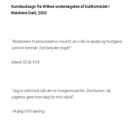
Kundeudsagn fra Wilkes undersøgelse af butiksmødet i
Brødrene Dahl, 2023.
”Relationen til personalet er med til, at vi får en bedre og hurtigere
service herinde. Det betyder noget”.
Mand, 52 år, VVS
”Jeg er vild med, når der er morgenmad her. Det kunne I da
sagtens gøre hver dag for min skyld”.
19-årig VVS-lærling