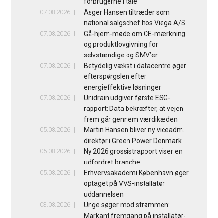
forbrugerne i tale
07.08.2026
Asger Hansen tiltræder som
national salgschef hos Viega A/S
07.08.2026
Gå-hjem-møde om CE-mærkning
og produktlovgivning for
selvstændige og SMV’er
07.08.2026
Betydelig vækst i datacentre øger
efterspørgslen efter
energieffektive løsninger
07.08.2026
Unidrain udgiver første ESG-
rapport: Data bekræfter, at vejen
frem går gennem værdikæden
05.08.2026
Martin Hansen bliver ny viceadm.
direktør i Green Power Denmark
05.08.2026
Ny 2026 grossistrapport viser en
udfordret branche
05.08.2026
Erhvervsakademi København øger
optaget på VVS-installatør
uddannelsen
03.08.2026
Unge søger mod strømmen:
Markant fremgang på installatør-