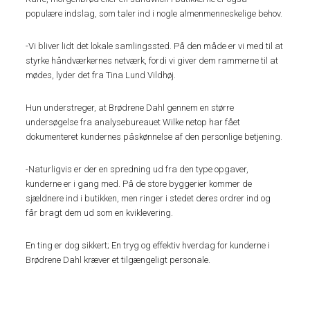
populære indslag, som taler ind i nogle almenmenneskelige behov.
-Vi bliver lidt det lokale samlingssted. På den måde er vi med til at
styrke håndværkernes netværk, fordi vi giver dem rammerne til at
mødes, lyder det fra Tina Lund Vildhøj.
Hun understreger, at Brødrene Dahl gennem en større
undersøgelse fra analysebureauet Wilke netop har fået
dokumenteret kundernes påskønnelse af den personlige betjening.
-Naturligvis er der en spredning ud fra den type opgaver,
kunderne er i gang med. På de store byggerier kommer de
sjældnere ind i butikken, men ringer i stedet deres ordrer ind og
får bragt dem ud som en kviklevering.
En ting er dog sikkert; En tryg og effektiv hverdag for kunderne i
Brødrene Dahl kræver et tilgængeligt personale.