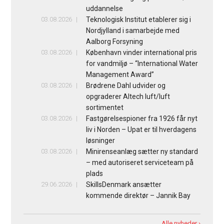
uddannelse
03.08.2026
Teknologisk Institut etablerer sig i
Nordjylland i samarbejde med
Aalborg Forsyning
03.08.2026
København vinder international pris
for vandmiljø – “International Water
Management Award”
03.08.2026
Brødrene Dahl udvider og
opgraderer Altech luft/luft
sortimentet
03.08.2026
Fastgørelsespioner fra 1926 får nyt
liv i Norden – Upat er til hverdagens
løsninger
03.08.2026
Minirenseanlæg sætter ny standard
– med autoriseret serviceteam på
plads
29.06.2026
SkillsDenmark ansætter
kommende direktør – Jannik Bay
Alle nyheder ›