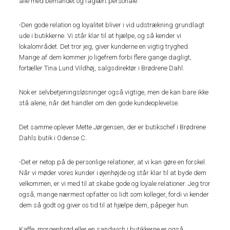
alle med bemandet og faglært personale.
-Den gode relation og loyalitet bliver i vid udstrækning grundlagt
ude i butikkerne. Vi står klar til at hjælpe, og så kender vi
lokalområdet. Det tror jeg, giver kunderne en vigtig tryghed.
Mange af dem kommer jo ligefrem forbi flere gange dagligt,
fortæller Tina Lund Vildhøj, salgsdirektør i Brødrene Dahl.
Nok er selvbetjeningsløsninger også vigtige, men de kan bare ikke
stå alene, når det handler om den gode kundeoplevelse.
Det samme oplever Mette Jørgensen, der er butikschef i Brødrene
Dahls butik i Odense C.
-Det er netop på de personlige relationer, at vi kan gøre en forskel.
Når vi møder vores kunder i øjenhøjde og står klar til at byde dem
velkommen, er vi med til at skabe gode og loyale relationer. Jeg tror
også, mange nærmest opfatter os lidt som kolleger, fordi vi kender
dem så godt og giver os tid til at hjælpe dem, påpeger hun.
Kaffe, morgenbrød eller en sandwich i butikkerne er også