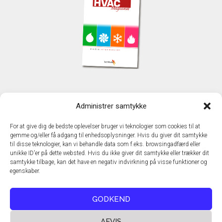
KONTAKT
Administrer samtykke
TechMedia A/S
Naverland 35
For at give dig de bedste oplevelser bruger vi teknologier som cookies til at
DK - 2600 Glostrup
gemme og/eller få adgang til enhedsoplysninger. Hvis du giver dit samtykke
www.techmedia.dk
til disse teknologier, kan vi behandle data som f.eks. browsingadfærd eller
Telefon: +45 43 24 26 28
unikke ID'er på dette websted. Hvis du ikke giver dit samtykke eller trækker dit
samtykke tilbage, kan det have en negativ indvirkning på visse funktioner og
E-mail:
info@techmedia.dk
egenskaber.
Privatlivspolitik
Cookiepolitik
GODKEND
AFVIS