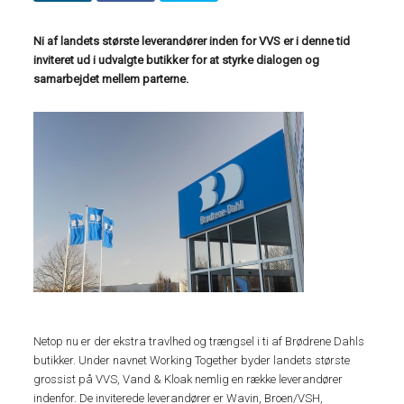
Ni af landets største leverandører inden for VVS er i denne tid
inviteret ud i udvalgte butikker for at styrke dialogen og
samarbejdet mellem parterne.
Netop nu er der ekstra travlhed og trængsel i ti af Brødrene Dahls
butikker. Under navnet Working Together byder landets største
grossist på VVS, Vand & Kloak nemlig en række leverandører
indenfor. De inviterede leverandører er Wavin, Broen/VSH,