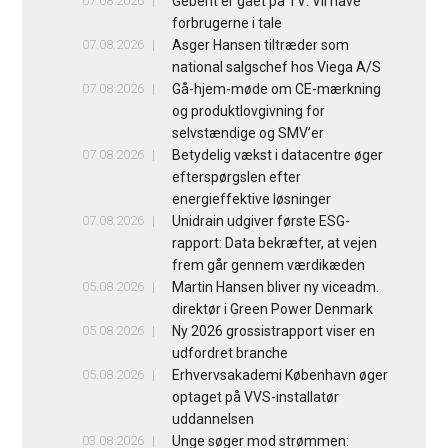
07.08.2026
Geberit er gået på TV: Vil have
forbrugerne i tale
07.08.2026
Asger Hansen tiltræder som
national salgschef hos Viega A/S
07.08.2026
Gå-hjem-møde om CE-mærkning
og produktlovgivning for
selvstændige og SMV’er
07.08.2026
Betydelig vækst i datacentre øger
efterspørgslen efter
energieffektive løsninger
07.08.2026
Unidrain udgiver første ESG-
rapport: Data bekræfter, at vejen
frem går gennem værdikæden
05.08.2026
Martin Hansen bliver ny viceadm.
direktør i Green Power Denmark
05.08.2026
Ny 2026 grossistrapport viser en
udfordret branche
05.08.2026
Erhvervsakademi København øger
optaget på VVS-installatør
uddannelsen
03.08.2026
Unge søger mod strømmen: