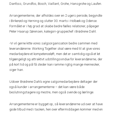
Danfoss, Grundfos, Bosch, Vaillant, Grohe, Hansgrohe og Laufen.
Arrangementerne, der afholdes over en 2 ugers periode, begyndte
i Birkerød og Herning og slutter 30. marts i Holbæk og Odense.
Formålet er i høj grad at skabe bedre fælles relationer, påpeger
Peter Haarup Sørensen, kategori-gruppechef i Brødrene Dahl.
-Vi vil gerne kitte vores salgsorganisation bedre sammen med
leverandørerne. Working Together skal være med til at give vores
medarbejdere et kompetenceløft, men det er samtidig også et let
tilgængeligt og attraktivt udstillingsvindue for leverandørerne, der
på kort tid og på få steder kan ramme rigtig mange mennesker,
siger han.
Udover Brødrene Dahls egne salgsmedarbejdere deltager der
også kunder i arrangementerne – det kan være både
beslutningstagere og mestre, men også svende og lærlinge.
Arrangementerne er bygget op, så leverandørerne ud over at have
gode tilbud med i tasken, hen over eftermiddagen kommer med en