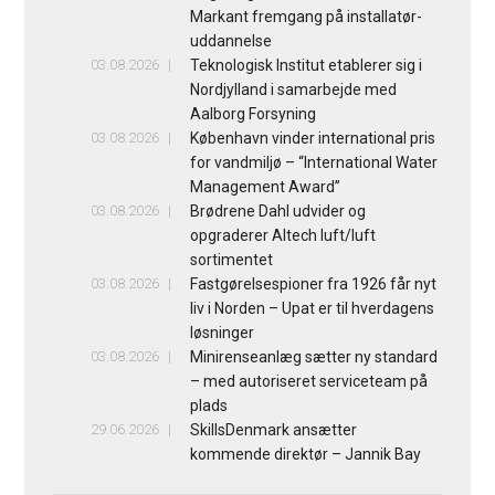
Markant fremgang på installatør-
uddannelse
03.08.2026
Teknologisk Institut etablerer sig i
Nordjylland i samarbejde med
Aalborg Forsyning
03.08.2026
København vinder international pris
for vandmiljø – “International Water
Management Award”
03.08.2026
Brødrene Dahl udvider og
opgraderer Altech luft/luft
sortimentet
03.08.2026
Fastgørelsespioner fra 1926 får nyt
liv i Norden – Upat er til hverdagens
løsninger
03.08.2026
Minirenseanlæg sætter ny standard
– med autoriseret serviceteam på
plads
29.06.2026
SkillsDenmark ansætter
kommende direktør – Jannik Bay