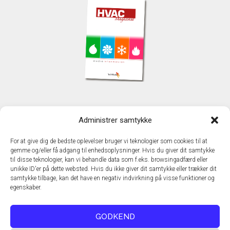
KONTAKT
Administrer samtykke
TechMedia A/S
Naverland 35
For at give dig de bedste oplevelser bruger vi teknologier som cookies til at
DK - 2600 Glostrup
gemme og/eller få adgang til enhedsoplysninger. Hvis du giver dit samtykke
www.techmedia.dk
til disse teknologier, kan vi behandle data som f.eks. browsingadfærd eller
Telefon: +45 43 24 26 28
unikke ID'er på dette websted. Hvis du ikke giver dit samtykke eller trækker dit
samtykke tilbage, kan det have en negativ indvirkning på visse funktioner og
E-mail:
info@techmedia.dk
egenskaber.
Privatlivspolitik
Cookiepolitik
GODKEND