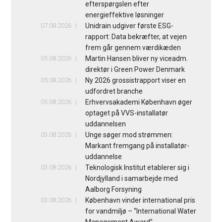
efterspørgslen efter
energieffektive løsninger
07.08.2026
Unidrain udgiver første ESG-
rapport: Data bekræfter, at vejen
frem går gennem værdikæden
05.08.2026
Martin Hansen bliver ny viceadm.
direktør i Green Power Denmark
05.08.2026
Ny 2026 grossistrapport viser en
udfordret branche
05.08.2026
Erhvervsakademi København øger
optaget på VVS-installatør
uddannelsen
03.08.2026
Unge søger mod strømmen:
Markant fremgang på installatør-
uddannelse
03.08.2026
Teknologisk Institut etablerer sig i
Nordjylland i samarbejde med
Aalborg Forsyning
03.08.2026
København vinder international pris
for vandmiljø – “International Water
Management Award”