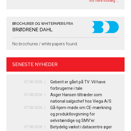
Vis flere indlæg …
BROCHURER OG WHITEPAPERS FRA
BRØDRENE DAHL
No brochures / white papers found.
SENESTE NYHEDER
07.08.2026
Geberit er gået på TV: Vil have
forbrugerne i tale
07.08.2026
Asger Hansen tiltræder som
national salgschef hos Viega A/S
07.08.2026
Gå-hjem-møde om CE-mærkning
og produktlovgivning for
selvstændige og SMV’er
07.08.2026
Betydelig vækst i datacentre øger