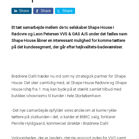
Share
Share
Share
Et tæt samarbejde mellem de to selskaber Shape House i
Rødovre og Leon Petersen VVS & GAS A/S under det fælles navn
Shape House åbner en interessant mulighed for komme tættere
på det kundesegment, der går efter højkvalitets-badeværelser.
Brødrene Dahl træder nu ind som ny strategisk partner for Shape
House. Det sker samtidig med, at Shape House Rødovre og Shape
House Ishøj fra 1. maj kan byde på et stærkt samlet tilbud med
butikker/showrooms til kunder i hele Storkøbenhavn.
-Det nye samarbejde opfylder vores ønske om at kunne rykke
tættere på slutkunden i det, vi kalder et BtBtC salg, forklarer
Pernille Hyldgaard, kommerciel direktør i Brødrene Dahl.
Virksomheden, der er landets største grossist inden for VVS samt