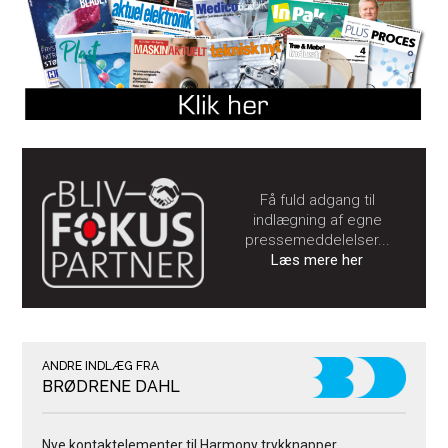
Få fuld adgang til
indlægning af egne
pressemeddelelser...
Læs mere her
ANDRE INDLÆG FRA
BRØDRENE DAHL
Nye kontaktelementer til Harmony trykknapper