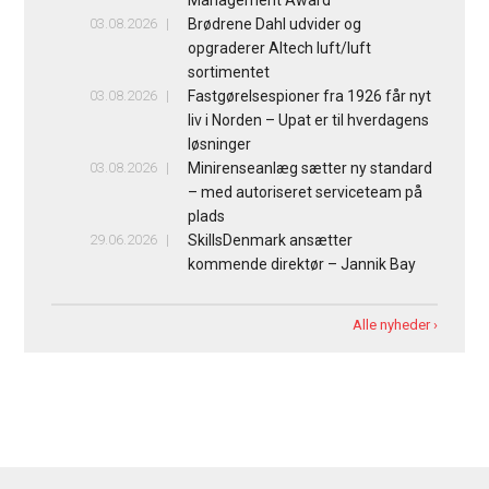
03.08.2026
Brødrene Dahl udvider og
opgraderer Altech luft/luft
sortimentet
03.08.2026
Fastgørelsespioner fra 1926 får nyt
liv i Norden – Upat er til hverdagens
løsninger
03.08.2026
Minirenseanlæg sætter ny standard
– med autoriseret serviceteam på
plads
29.06.2026
SkillsDenmark ansætter
kommende direktør – Jannik Bay
Alle nyheder ›