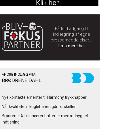
Få fuld adgang til
indlægning af egne
pressemeddelelser...
Læs mere her
ANDRE INDLÆG FRA
BRØDRENE DAHL
Nye kontaktelementer til Harmony trykknapper
Når kvaliteten i kuglehanen gør forskellen!
Brødrene Dahl lancerer batterier med indbygget
indtjening