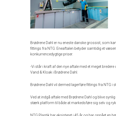
Brødrene Dahl er nu eneste danske grossist, som kan 
fittings fra NTG. Eneaftalen betyder samtidig et væsentl
konkurrencedygtige priser.
-Vi står i kraft af den nye aftale med et meget bredere
Vand & Kloak i Brødrene Dahl.
Brødrene Dahl vil dermed lagerføre fittings fra NTG i 
Ved at indgå aftale med Brødrene Dahl og blive synli
stærk platform til både at markedsføre sig selv og ry
NTG Plastik har eksisteret i 45 år og har opnået en h