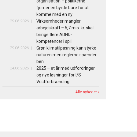
organisation – politikerne
fjerner en byrde bare for at
komme med en ny
29.06.2026
Virksomheder mangler
arbejdskraft – 5,7 mio. kr. skal
bringe flere ADHD-
kompetencer i spil
29.06.2026
Grøn klimatilpasning kan styrke
naturen men reglerne spænder
ben
24.06.2026
2025 – et år med udfordringer
og nye løsninger for I/S
Vestforbrænding
Alle nyheder ›