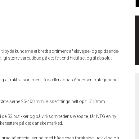
tilbyde kunderne et bredt sortiment af elsvejse- og spidsende-
igt større vareudbud på det felt end hidtil set og til absolut
 og attraktivt sortiment, fortæller Jonas Andersen, kategorichef
størrelserne 25-400 mm. Visse fittings helt op til 710mm.
g i de 53 butikker og på virksomhedens website, får NTG en ny
kke tættere på det danske marked.
øj grad af specialisering med både egen forskning, udvikling og