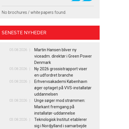
No brochures / white papers found.
SENESTE NYHEDER
05.08.2026
Martin Hansen bliver ny
viceadm. direktør i Green Power
Denmark
05.08.2026
Ny 2026 grossistrapport viser
en udfordret branche
05.08.2026
Erhvervsakademi København
øger optaget på VVS-installatør
uddannelsen
03.08.2026
Unge søger mod strømmen:
Markant fremgang på
installatør-uddannelse
03.08.2026
Teknologisk Institut etablerer
sig i Nordjylland i samarbejde