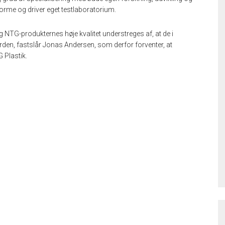
orme og driver eget testlaboratorium.
g NTG-produkternes høje kvalitet understreges af, at de i
den, fastslår Jonas Andersen, som derfor forventer, at
 Plastik.