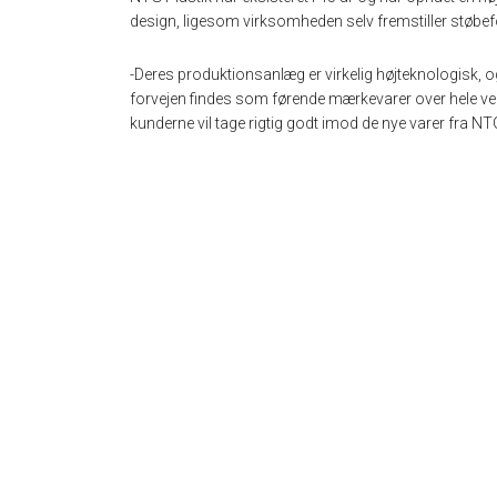
design, ligesom virksomheden selv fremstiller støbef
-Deres produktionsanlæg er virkelig højteknologisk, o
forvejen findes som førende mærkevarer over hele ver
kunderne vil tage rigtig godt imod de nye varer fra NTG