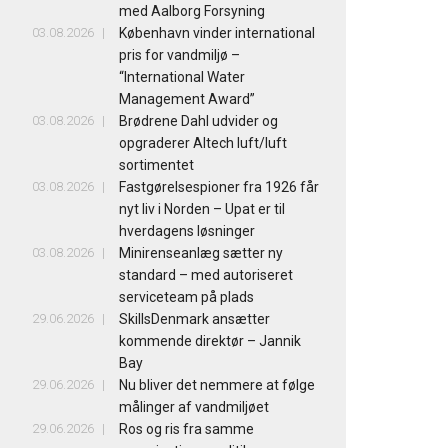
med Aalborg Forsyning
03.08.2026
København vinder international
pris for vandmiljø –
“International Water
Management Award”
03.08.2026
Brødrene Dahl udvider og
opgraderer Altech luft/luft
sortimentet
03.08.2026
Fastgørelsespioner fra 1926 får
nyt liv i Norden – Upat er til
hverdagens løsninger
03.08.2026
Minirenseanlæg sætter ny
standard – med autoriseret
serviceteam på plads
29.06.2026
SkillsDenmark ansætter
kommende direktør – Jannik
Bay
29.06.2026
Nu bliver det nemmere at følge
målinger af vandmiljøet
29.06.2026
Ros og ris fra samme