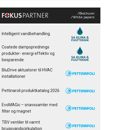
/Brochurer
/White papers
Intelligent vandbehandling.
Coatede dampsprednings
produkter- energi effektiv og
besparende
BluDrive aktuatorer til HVAC
installationer
Pettinaroli produktkatalog 2026
EvoMAGic – snavssamler med
filter og magnet
TBV ventiler til varmt
brugsvandscirkulation