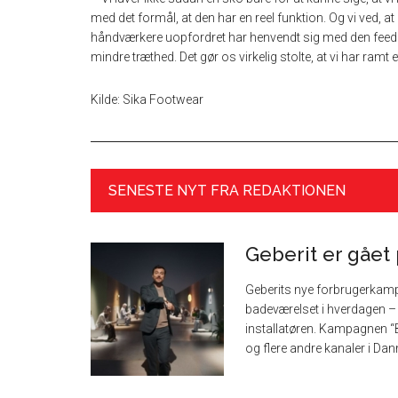
med det formål, at den har en reel funktion. Og vi ved, at
håndværkere uopfordret har henvendt sig med den feedb
mindre træthed. Det gør os virkelig stolte, at vi har ram
Kilde: Sika Footwear
SENESTE NYT FRA REDAKTIONEN
Geberit er gået 
Geberits nye forbrugerkampa
badeværelset i hverdagen – 
installatøren. Kampagnen “B
og flere andre kanaler i Danm