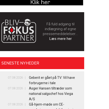
Få fuld adgang til
indlægning af egne
pressemeddelelser...
Læs mere her
SENESTE NYHEDER
07.08.2026
Geberit er gået på TV: Vil have
forbrugerne i tale
07.08.2026
Asger Hansen tiltræder som
national salgschef hos Viega
A/S
07.08.2026
Gå-hjem-møde om CE-