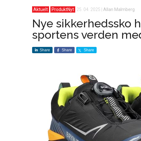
Aktuelt
ProduktNyt
25. 04. 2025
|
Allan Malmberg
Nye sikkerhedssko he
sportens verden med
Share
Share
Share