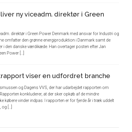
iver ny viceadm. direktør i Green
ceadm. direktør i Green Power Denmark med ansvar for Industri og
ne omfatter den grønne energiproduktion i Danmark samt de
 i den danske værdikæde. Han overtager posten efter Jan
en Power [...]
trapport viser en udfordret branche
. Rasmussen og Dagens VVS, der har udarbejdet rapporten om
Rapporten konkluderer, at der sker opkøb af de mindre
e købere vinder indpas. I rapporten er for fjerde år i træk uddelt
og [...]