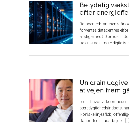
Betydelig vækst
efter energieffe
Datacenterbranchen står o
forventes datacentres elfo
at stige med 50 procent. Udv
og en stadig mere digitaliseret
Unidrain udgive
at vejen frem 
I en tid, hvor virksomheder 
bæredygtighedsindsats, har
ikoniske linjeafløb, offentl
Rapporten er udarbejdet i [...