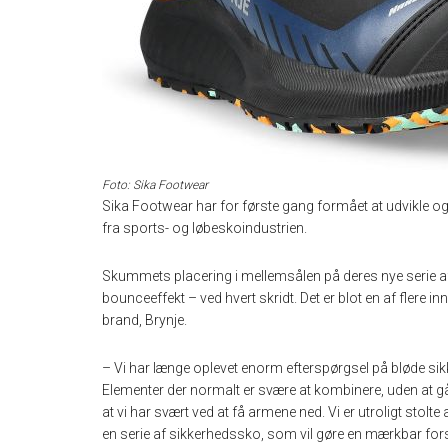
Foto: Sika Footwear
Sika Footwear har for første gang formået at udvikle o
fra sports- og løbeskoindustrien.
Skummets placering i mellemsålen på deres nye serie af 
bounceeffekt – ved hvert skridt. Det er blot en af flere i
brand, Brynje.
– Vi har længe oplevet enorm efterspørgsel på bløde s
Elementer der normalt er svære at kombinere, uden at 
at vi har svært ved at få armene ned. Vi er utroligt stolt
en serie af sikkerhedssko, som vil gøre en mærkbar fors