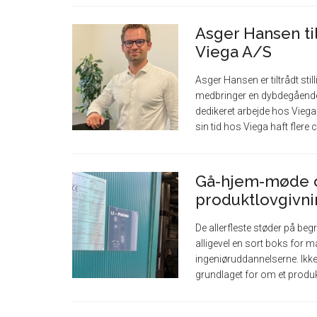
Asger Hansen ti
Viega A/S
Asger Hansen er tiltrådt st
medbringer en dybdegående
dedikeret arbejde hos Vieg
sin tid hos Viega haft flere ce
Gå-hjem-møde 
produktlovgivni
De allerfleste støder på beg
alligevel en sort boks for m
ingeniøruddannelserne. Ikk
grundlaget for om et produkt -