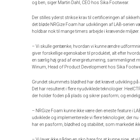
og ben, siger Martin Dahl, CEO hos Sika Footwear.
Der stilles yderst strikse krav til certificeringen af sik
det bløde NRGize Foam har udviklingen af LAB-serien væ
holdbar nok til mange timers arbejde i krævende miljøer.
– Vi skulle gentænke, hvordan vi kunne ændre udformni
giver forskellige egenskaber til produktet, alt efter hvord
en særlig høj grad af energireturnering, sammenlignet m
Winum, Head of Product Development hos Sika Footwe
Grundet skummets blødhed har det krævet udvikling på 
Det har resulteret i flere nyudviklede teknologier: HeelC
der holder foden på plads og sikrer pasform; og endeli
– NRGize Foam kunne ikke være den eneste feature i LAB-se
udviklede og implementerede vi flere teknologier, der n
har en pasform, blødhed og stabilitet, som markedet ikk
– Vi laver ikke sådan en sko bare for at kunne sige, at v