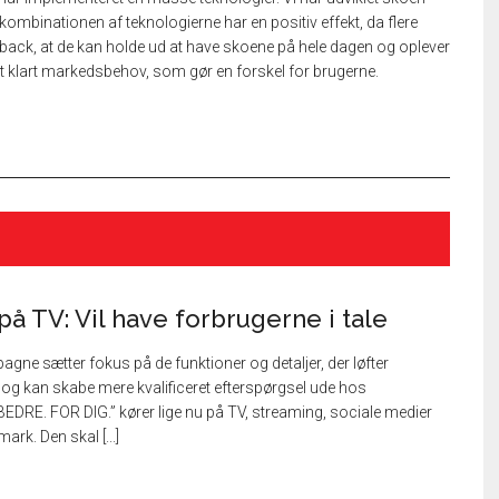
 kombinationen af teknologierne har en positiv effekt, da flere
ack, at de kan holde ud at have skoene på hele dagen og oplever
t et klart markedsbehov, som gør en forskel for brugerne.
på TV: Vil have forbrugerne i tale
gne sætter fokus på de funktioner og detaljer, der løfter
og kan skabe mere kvalificeret efterspørgsel ude hos
EDRE. FOR DIG.” kører lige nu på TV, streaming, sociale medier
ark. Den skal [...]