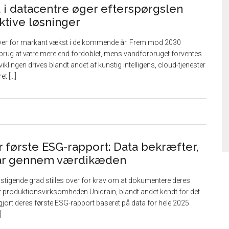
 i datacentre øger efterspørgslen
ktive løsninger
ver for markant vækst i de kommende år. Frem mod 2030
rbrug at være mere end fordoblet, mens vandforbruget forventes
iklingen drives blandt andet af kunstig intelligens, cloud-tjenester
 [...]
r første ESG-rapport: Data bekræfter,
går gennem værdikæden
i stigende grad stilles over for krav om at dokumentere deres
 produktionsvirksomheden Unidrain, blandt andet kendt for det
iggjort deres første ESG-rapport baseret på data for hele 2025.
]