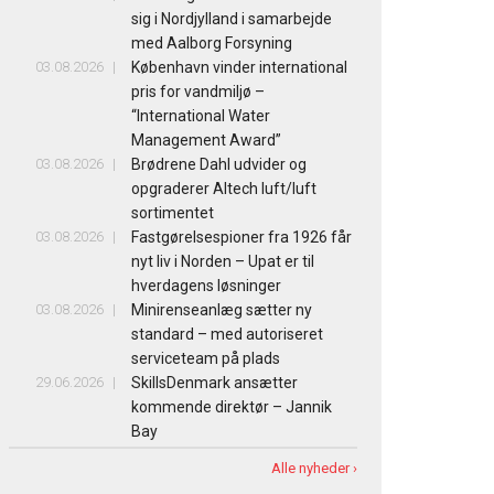
sig i Nordjylland i samarbejde
med Aalborg Forsyning
03.08.2026
København vinder international
pris for vandmiljø –
“International Water
Management Award”
03.08.2026
Brødrene Dahl udvider og
opgraderer Altech luft/luft
sortimentet
03.08.2026
Fastgørelsespioner fra 1926 får
nyt liv i Norden – Upat er til
hverdagens løsninger
03.08.2026
Minirenseanlæg sætter ny
standard – med autoriseret
serviceteam på plads
29.06.2026
SkillsDenmark ansætter
kommende direktør – Jannik
Bay
Alle nyheder ›