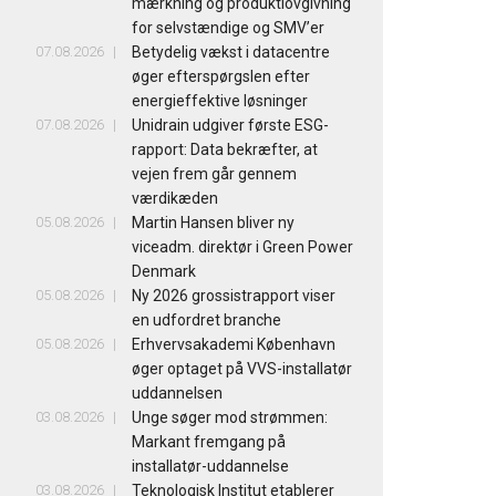
mærkning og produktlovgivning
for selvstændige og SMV’er
07.08.2026
Betydelig vækst i datacentre
øger efterspørgslen efter
energieffektive løsninger
07.08.2026
Unidrain udgiver første ESG-
rapport: Data bekræfter, at
vejen frem går gennem
værdikæden
05.08.2026
Martin Hansen bliver ny
viceadm. direktør i Green Power
Denmark
05.08.2026
Ny 2026 grossistrapport viser
en udfordret branche
05.08.2026
Erhvervsakademi København
øger optaget på VVS-installatør
uddannelsen
03.08.2026
Unge søger mod strømmen:
Markant fremgang på
installatør-uddannelse
03.08.2026
Teknologisk Institut etablerer