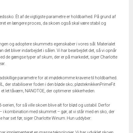
kerhedssko. Ét af de vigtigste parametre er holdbarhed. På grund af
ret en længere proces, da skoen også skal være stabil og
ngen og adoptere skummets egenskaber i vores sål. Materialet
an det bliver indarbejdet i sålen. Vi har bearbejdet det, så vi opnår
ed de gængse typer af skum, der er på markedet, siger Charlotte
ar.
adskillige parametre for at imødekomme kravene til holdbarhed.
TRL, der stabiliserer foden i den bløde sko; pløsteknikkenPrimeFit
g et let tåværn, NANOTOE, der optimerer sikkerheden.
rien, for så ville skoen blive alt for blød og ustabil. Derfor
u – i kombination med skummet – gør, at vi står med en sko, der
e har set før, siger Charlotte Winum. Hun uddyber:
i har implementeret en masse teknologier. Vi har udviklet skoen