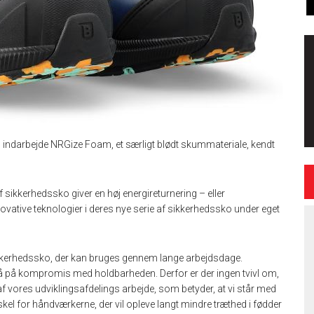
g indarbejde NRGize Foam, et særligt blødt skummateriale, kendt
sikkerhedssko giver en høj energireturnering – eller
nnovative teknologier i deres nye serie af sikkerhedssko under eget
ikkerhedssko, der kan bruges gennem lange arbejdsdage.
gå på kompromis med holdbarheden. Derfor er der ingen tvivl om,
e af vores udviklingsafdelings arbejde, som betyder, at vi står med
kel for håndværkerne, der vil opleve langt mindre træthed i fødder