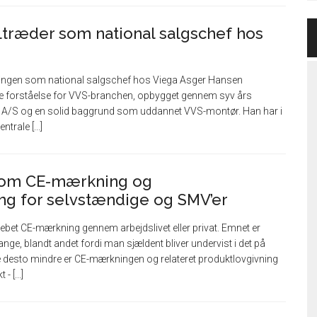
ltræder som national salgschef hos
illingen som national salgschef hos Viega Asger Hansen
 forståelse for VVS-branchen, opbygget gennem syv års
a A/S og en solid baggrund som uddannet VVS-montør. Han har i
ntrale [...]
om CE-mærkning og
ng for selvstændige og SMV’er
rebet CE-mærkning gennem arbejdslivet eller privat. Emnet er
ange, blandt andet fordi man sjældent bliver undervist i det på
e desto mindre er CE-mærkningen og relateret produktlovgivning
 [...]