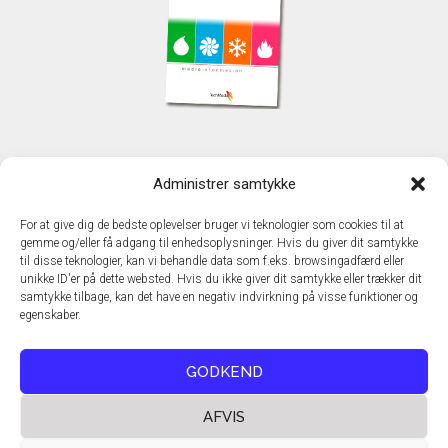
KONTAKT
Administrer samtykke
TechMedia A/S
Naverland 35
For at give dig de bedste oplevelser bruger vi teknologier som cookies til at
DK - 2600 Glostrup
gemme og/eller få adgang til enhedsoplysninger. Hvis du giver dit samtykke
www.techmedia.dk
til disse teknologier, kan vi behandle data som f.eks. browsingadfærd eller
Telefon: +45 43 24 26 28
unikke ID'er på dette websted. Hvis du ikke giver dit samtykke eller trækker dit
samtykke tilbage, kan det have en negativ indvirkning på visse funktioner og
E-mail:
info@techmedia.dk
egenskaber.
Privatlivspolitik
Cookiepolitik
GODKEND
AFVIS