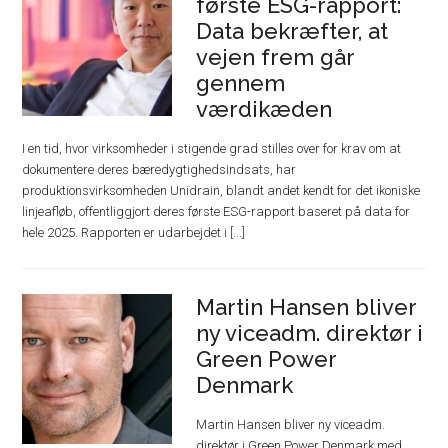
første ESG-rapport:
Data bekræfter, at
vejen frem går
gennem
værdikæden
I en tid, hvor virksomheder i stigende grad stilles over for krav om at
dokumentere deres bæredygtighedsindsats, har
produktionsvirksomheden Unidrain, blandt andet kendt for det ikoniske
linjeafløb, offentliggjort deres første ESG-rapport baseret på data for
hele 2025. Rapporten er udarbejdet i [...]
Martin Hansen bliver
ny viceadm. direktør i
Green Power
Denmark
Martin Hansen bliver ny viceadm.
direktør i Green Power Denmark med