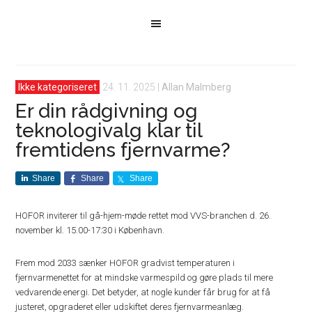
Ikke kategoriseret
24. 11. 2025
|
Allan Malmberg
Er din rådgivning og
teknologivalg klar til
fremtidens fjernvarme?
Share
Share
Share
HOFOR inviterer til gå-hjem-møde rettet mod VVS-branchen d. 26.
november kl. 15.00-17:30 i København.
Frem mod 2033 sænker HOFOR gradvist temperaturen i
fjernvarmenettet for at mindske varmespild og gøre plads til mere
vedvarende energi. Det betyder, at nogle kunder får brug for at få
justeret, opgraderet eller udskiftet deres fjernvarmeanlæg.