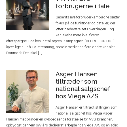
forbrugerne i tale
Geberits nye forbrugerkampagne sætter
fokus på de funktioner og detaljer, der
løfter badeværelset i hverdagen – og
kan skabe mere kvalificeret
efterspørgsel ude hos installatøren. Kampagnen “BEDRE. FOR DIG.”
kører lige nu på TV, streaming, sociale medier og flere andre kanaler i
Danmark. Den skal [...]
Asger Hansen
tiltræder som
national salgschef
hos Viega A/S
Asger Hansen er tiltrådt stillingen som
national salgschef hos Viega Asger
Hansen medbringer en dybdegående forståelse for VVS-branchen,
opbygget gennem syv års dedikeret arbejde hos Viega A/S og en solid