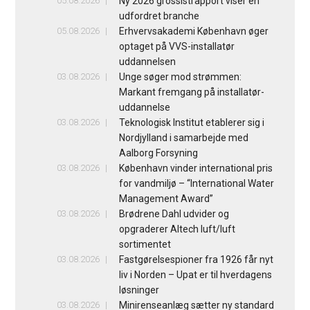
05.08.2026
Ny 2026 grossistrapport viser en
udfordret branche
05.08.2026
Erhvervsakademi København øger
optaget på VVS-installatør
uddannelsen
03.08.2026
Unge søger mod strømmen:
Markant fremgang på installatør-
uddannelse
03.08.2026
Teknologisk Institut etablerer sig i
Nordjylland i samarbejde med
Aalborg Forsyning
03.08.2026
København vinder international pris
for vandmiljø – “International Water
Management Award”
03.08.2026
Brødrene Dahl udvider og
opgraderer Altech luft/luft
sortimentet
03.08.2026
Fastgørelsespioner fra 1926 får nyt
liv i Norden – Upat er til hverdagens
løsninger
03.08.2026
Minirenseanlæg sætter ny standard