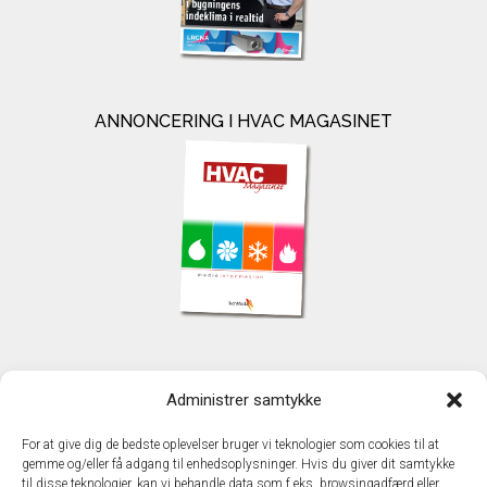
ANNONCERING I HVAC MAGASINET
KONTAKT
Administrer samtykke
TechMedia A/S
Naverland 35
For at give dig de bedste oplevelser bruger vi teknologier som cookies til at
DK - 2600 Glostrup
gemme og/eller få adgang til enhedsoplysninger. Hvis du giver dit samtykke
www.techmedia.dk
til disse teknologier, kan vi behandle data som f.eks. browsingadfærd eller