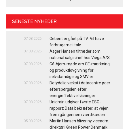
SENESTE NYHEDER
07.08.2026
Geberit er gået på TV: Vil have
forbrugerne i tale
07.08.2026
Asger Hansen tiltræder som
national salgschef hos Viega A/S
07.08.2026
Gå-hjem-møde om CE-mærkning
og produktlovgivning for
selvstændige og SMV’er
07.08.2026
Betydelig vækst i datacentre øger
efterspørgslen efter
energieffektive løsninger
07.08.2026
Unidrain udgiver første ESG-
rapport: Data bekræfter, at vejen
frem går gennem værdikæden
05.08.2026
Martin Hansen bliver ny viceadm.
direktør i Green Power Denmark