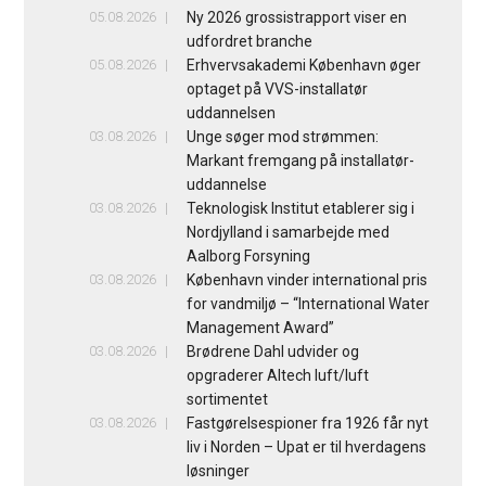
05.08.2026
Ny 2026 grossistrapport viser en
udfordret branche
05.08.2026
Erhvervsakademi København øger
optaget på VVS-installatør
uddannelsen
03.08.2026
Unge søger mod strømmen:
Markant fremgang på installatør-
uddannelse
03.08.2026
Teknologisk Institut etablerer sig i
Nordjylland i samarbejde med
Aalborg Forsyning
03.08.2026
København vinder international pris
for vandmiljø – “International Water
Management Award”
03.08.2026
Brødrene Dahl udvider og
opgraderer Altech luft/luft
sortimentet
03.08.2026
Fastgørelsespioner fra 1926 får nyt
liv i Norden – Upat er til hverdagens
løsninger