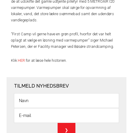
de at udskifte det gamle udtjente pillefyr med 5 METROAIR I20
varmepumper. Varmepumper skal sørge for opvarmning af
lokaler, vand, det store lækre svømmebad samt den udendørs
vandlegeplads.
”First Camp vil gerne have en grøn profil, hvorfor det var helt
oplagt at vælge en løsning med varmepumper” siger Michael
Petersen, der er Facility manager ved Bøsøre strandcamping.
Klik
HER
for at læse hele historien.
TILMELD NYHEDSBREV