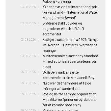
Aalborg Forsyning
03.08.2026
København vinder international pris
for vandmiljø – “International Water
Management Award”
03.08.2026
Brødrene Dahl udvider og
opgraderer Altech luft/luft
sortimentet
03.08.2026
Fastgørelsespioner fra 1926 får nyt
liv i Norden – Upat er til hverdagens
løsninger
03.08.2026
Minirenseanlæg sætter ny standard
– med autoriseret serviceteam på
plads
29.06.2026
SkillsDenmark ansætter
kommende direktør – Jannik Bay
29.06.2026
Nu bliver det nemmere at følge
målinger af vandmiljøet
29.06.2026
Ros og ris fra samme organisation
– politikerne fjerner en byrde bare
for at komme med en ny
29.06.2026
Virksomheder mangler