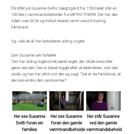
På loftet på Susanne Sviths slægtsgård fra 1700-tallet står en
100 liters varmtvandsbeholder fra METRO THERM. Der har den
stået i over 60 år og trofast leveret varmt vand til bad og
håndvask.
Og i alle de år har beholderen aldrig svigtet.
Som Susanne selv fortæller:
”Der har aldrig nogensinde været noget, der skulle laves eller
gøres ved den. Den er blevet kigget efter af elektrikeren, som den
skulle, og han har altid rost den og sagt; “Det er da fantastisk, at
den kan endnu den vandvarmer!”.
Her ses Susanne
Her ses Susanne
Her står Susanne
foran den gamle
Svith foran sin
ved den gamle
varmtvandbeholder
families
varmtvandsbeholder,