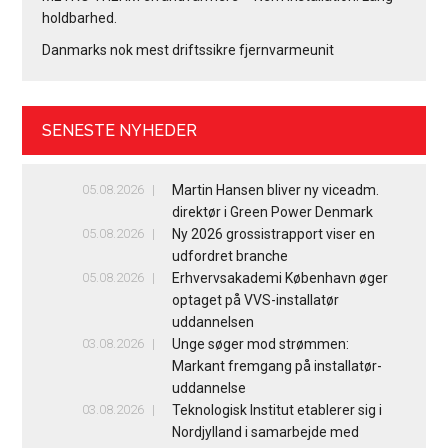
holdbarhed.
Danmarks nok mest driftssikre fjernvarmeunit
SENESTE NYHEDER
05.08.2026
Martin Hansen bliver ny viceadm.
direktør i Green Power Denmark
05.08.2026
Ny 2026 grossistrapport viser en
udfordret branche
05.08.2026
Erhvervsakademi København øger
optaget på VVS-installatør
uddannelsen
03.08.2026
Unge søger mod strømmen:
Markant fremgang på installatør-
uddannelse
03.08.2026
Teknologisk Institut etablerer sig i
Nordjylland i samarbejde med