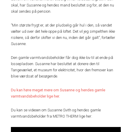
skal, har Susanne og hendes mand besluttet sig for, at den nu
skal sendes på pension.
”Min største frygt er, at der pludselig går hul i den, så vandet
vælter ud over det hele oppe på loftet. Det vil jeg simpelthen ikke
risikere, så derfor skifter vi den nu, inden det går galt”, fortæller
Susanne.
Den gamle varmtvandsbeholder får dog ikke lov til at ende på
lossepladsen. Susanne har besluttet at donere den til
Tangeværket, et museum for elektricitet, hvor den fremover kan
blive værdsat af besøgende.
Du kan høre meget mere om Susanne og hendes gamle
varmtvandsbeholder lige her.
Du kan se videoen om Susanne Svith og hendes gamle
varmtvandsbeholder fra METRO THERM lige her: