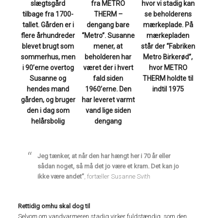
fra METRO
slægtsgård
hvor vi stadig kan
THERM –
tilbage fra 1700-
se beholderens
dengang bare
tallet. Gården er i
mærkeplade. På
“Metro”. Susanne
flere århundreder
mærkepladen
mener, at
blevet brugt som
står der “Fabriken
beholderen har
sommerhus, men
Metro Birkerød”,
været der i hvert
i 90’erne overtog
hvor METRO
fald siden
Susanne og
THERM holdte til
1960’erne. Den
hendes mand
indtil 1975
har leveret varmt
gården, og bruger
vand lige siden
den i dag som
dengang
helårsbolig
Jeg tænker, at når den har hængt her i 70 år eller
sådan noget, så må det jo være et kram. Det kan jo
ikke være andet”
, fortæller Susanne Svith
Rettidig omhu skal dog til
Selvom om vandvarmeren stadig virker fuldstændig, som den