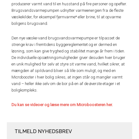
producerer varmt vand til en husstand på fire personer og opefter.
Brugsvandsvarmepumpen udnytter varmeenergien fra de fleste
væskekilder, for eksempel fjernvarme* eller brine, til at opvarme
boligens brugsvand.
Den nye væske-vand brugsvandsvarmepumpe er tilpasset de
strenge krav i fremtidens byggereglementet og er dermed en
løsning, som kan give tryghed og stabilitet mange år frem i tiden.
De individuelle opsætningsmuligheder giver desuden hver bruger
en unik mulighed for selv at styre sit varme vand, hvilket sikrer, at
mængden af spildvand bliver så lille som muligt, og med en
Microbooster i hver bolig sikres, at ingen står og mangler varmt
vand – heller ikke selv om de bor på en af de øverste etager i et
boligkompleks.
Du kan se videoer og læse mere om Microboosteren her.
TILMELD NYHEDSBREV