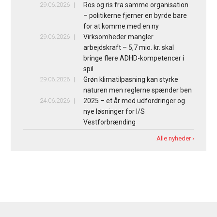
29.06.2026
Ros og ris fra samme organisation
– politikerne fjerner en byrde bare
for at komme med en ny
29.06.2026
Virksomheder mangler
arbejdskraft – 5,7 mio. kr. skal
bringe flere ADHD-kompetencer i
spil
29.06.2026
Grøn klimatilpasning kan styrke
naturen men reglerne spænder ben
24.06.2026
2025 – et år med udfordringer og
nye løsninger for I/S
Vestforbrænding
Alle nyheder ›