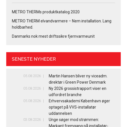
METRO THERMs produktkatalog 2020
METRO THERM elvandvarmere – Nem installation. Lang
holdbarhed.
Danmarks nok mest driftssikre fjernvarmeunit
SENESTE NYHEDER
05.08.2026
Martin Hansen bliver ny viceadm.
direktør i Green Power Denmark
05.08.2026
Ny 2026 grossistrapport viser en
udfordret branche
05.08.2026
Erhvervsakademi København øger
optaget på VVS-installatør
uddannelsen
03.08.2026
Unge søger mod strømmen:
Markant fremgang på installatør-