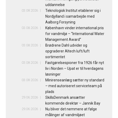
uddannelse
03.08.2026
Teknologisk Institut etablerer sig i
Nordjylland i samarbejde med
Aalborg Forsyning
03.08.2026
København vinder international pris
for vandmiljø – “International Water
Management Award”
03.08.2026
Brødrene Dahl udvider og
opgraderer Altech luft/luft
sortimentet
03.08.2026
Fastgørelsespioner fra 1926 får nyt
liv i Norden – Upat er til hverdagens
løsninger
03.08.2026
Minirenseanlæg sætter ny standard
– med autoriseret serviceteam på
plads
29.06.2026
SkillsDenmark ansætter
kommende direktør – Jannik Bay
29.06.2026
Nu bliver det nemmere at følge
målinger af vandmiljøet