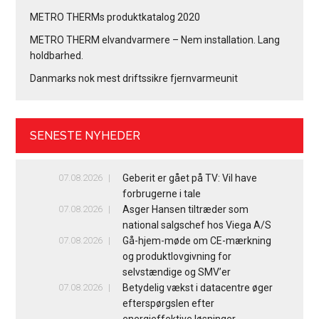
METRO THERMs produktkatalog 2020
METRO THERM elvandvarmere – Nem installation. Lang
holdbarhed.
Danmarks nok mest driftssikre fjernvarmeunit
SENESTE NYHEDER
07.08.2026
Geberit er gået på TV: Vil have
forbrugerne i tale
07.08.2026
Asger Hansen tiltræder som
national salgschef hos Viega A/S
07.08.2026
Gå-hjem-møde om CE-mærkning
og produktlovgivning for
selvstændige og SMV’er
07.08.2026
Betydelig vækst i datacentre øger
efterspørgslen efter