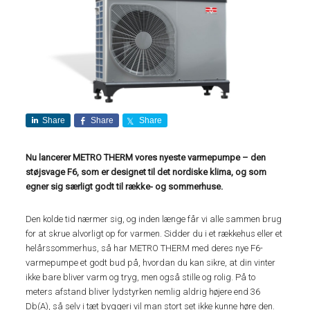
Share
Share
Share
Nu lancerer METRO THERM vores nyeste varmepumpe – den
støjsvage F6, som er designet til det nordiske klima, og som
egner sig særligt godt til række- og sommerhuse.
Den kolde tid nærmer sig, og inden længe får vi alle sammen brug
for at skrue alvorligt op for varmen. Sidder du i et rækkehus eller et
helårssommerhus, så har METRO THERM med deres nye F6-
varmepumpe et godt bud på, hvordan du kan sikre, at din vinter
ikke bare bliver varm og tryg, men også stille og rolig. På to
meters afstand bliver lydstyrken nemlig aldrig højere end 36
Db(A), så selv i tæt byggeri vil man stort set ikke kunne høre den.