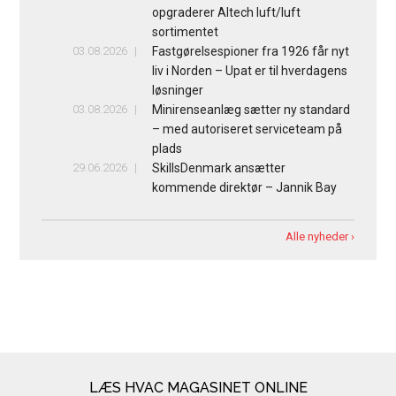
opgraderer Altech luft/luft
sortimentet
03.08.2026
Fastgørelsespioner fra 1926 får nyt
liv i Norden – Upat er til hverdagens
løsninger
03.08.2026
Minirenseanlæg sætter ny standard
– med autoriseret serviceteam på
plads
29.06.2026
SkillsDenmark ansætter
kommende direktør – Jannik Bay
Alle nyheder ›
LÆS HVAC MAGASINET ONLINE