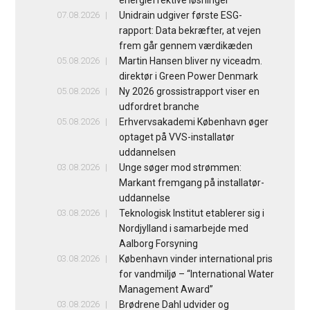
energieffektive løsninger
07.08.2026
Unidrain udgiver første ESG-
rapport: Data bekræfter, at vejen
frem går gennem værdikæden
05.08.2026
Martin Hansen bliver ny viceadm.
direktør i Green Power Denmark
05.08.2026
Ny 2026 grossistrapport viser en
udfordret branche
05.08.2026
Erhvervsakademi København øger
optaget på VVS-installatør
uddannelsen
03.08.2026
Unge søger mod strømmen:
Markant fremgang på installatør-
uddannelse
03.08.2026
Teknologisk Institut etablerer sig i
Nordjylland i samarbejde med
Aalborg Forsyning
03.08.2026
København vinder international pris
for vandmiljø – “International Water
Management Award”
03.08.2026
Brødrene Dahl udvider og