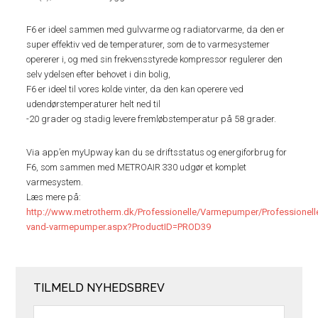
F6 er ideel sammen med gulvvarme og radiatorvarme, da den er
super effektiv ved de temperaturer, som de to varmesystemer
opererer i, og med sin frekvensstyrede kompressor regulerer den
selv ydelsen efter behovet i din bolig,
F6 er ideel til vores kolde vinter, da den kan operere ved
udendørstemperaturer helt ned til
-20 grader og stadig levere fremløbstemperatur på 58 grader.
Via app’en myUpway kan du se driftsstatus og energiforbrug for
F6, som sammen med METROAIR 330 udgør et komplet
varmesystem.
Læs mere på:
http://www.metrotherm.dk/Professionelle/Varmepumper/Professionel
vand-varmepumper.aspx?ProductID=PROD39
TILMELD NYHEDSBREV