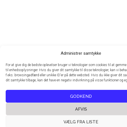
Administrer samtykke
For at give dig de bedste oplevelser bruger vi teknologier som cookies til at gemme
til enhedsoplysninger. Hvis du giver dit samtykke til disse teknologier, kan vi be
f.eks. browsingadfærd eller unikke ID'er på dette websted. Hvis du ikke giver dit sa
dit samtykke tilbage, kan det have en negativ indvirkning på visse funktioner og e
GODKEND
AFVIS
VÆLG FRA LISTE